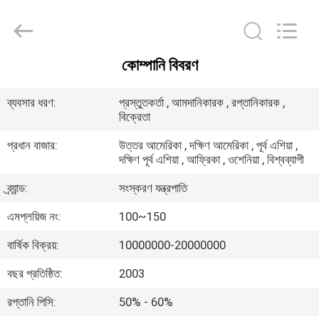
EVERSUN
Machinery
(Henan)
Co.,
Ltd.
All
Rights
কোম্পানি বিবরণ
Reserved.
বাড়ি
ব্যবসার ধরণ:
প্রস্তুতকর্তা , আমদানিকারক , রপ্তানিকারক ,
বিক্রেতা
পণ্য
প্রধান বাজার:
উত্তর আমেরিকা , দক্ষিণ আমেরিকা , পূর্ব এশিয়া ,
দক্ষিণ পূর্ব এশিয়া , আফ্রিকা , ওশেনিয়া , বিশ্বব্যাপী
VR
প্রদর্শন
ব্র্যান্ড:
সংস্করণ যন্ত্রপাতি
এমপ্লয়িজ নং:
100~150
আমাদের
বার্ষিক বিক্রয়:
10000000-20000000
সম্পর্কে
বছর প্রতিষ্ঠিত:
2003
রপ্তানি পিসি:
50% - 60%
কারখানা