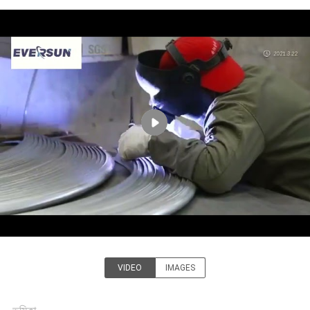
ভ্রমণ
মান
নিয়ন্ত্রণ
যোগাযোগ
করুন
উদ্ধৃতির
জন্য
আবেদন
VIDEO
IMAGES
EVERSUN Machinery (Henan)
সাইটম্যাপ