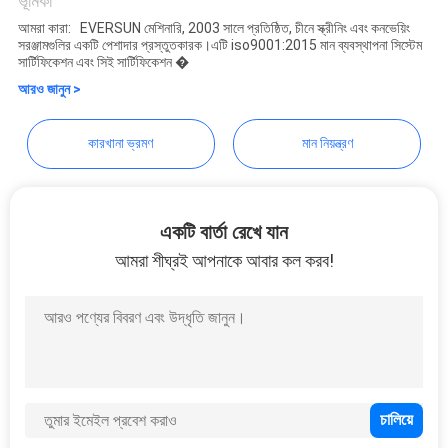
Co., Ltd
ভূমিকা
আমরা কারা: EVERSUN মেশিনারি, 2003 সালে প্রতিষ্ঠিত, চীনে স্ক্রীনিং এবং কনভেয়িং
গোপনীয়তা
সরঞ্জামগুলির একটি পেশাদার প্রস্তুতকারক।এটি iso9001:2015 মান ব্যবস্থাপনা সিস্টেম
সার্টিফিকেশন এবং সিই সার্টিফিকেশন �
নীতি
আরও জানুন >
কারখানা ভ্রমণ
মান নিয়ন্ত্রণ
একটি বার্তা রেখে যান
আমরা শীঘ্রই আপনাকে আবার কল করব!