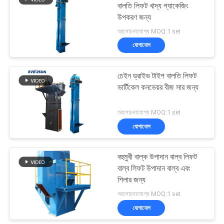
বালতি লিফট খাদ্য প্যাকেজিং
উপকরণ জন্য
43
আলোচনাযোগ্য MOQ:1 set
যোগাযোগ
গুঁড়ো সিভিং মেশিন
চেইন ড্রাইভ টাইপ বালতি লিফট
ভার্টিকেল কনভেয়র বীজ সার জন্য
আলোচনাযোগ্য MOQ:1 set
যোগাযোগ
55
পাল্ভারাইজার গ্রাইন্ডার
বহুমুখী বাল্ক উপাদান বাল্ব লিফট
বাল্ব লিফট উপাদান বাল্ব এবং
মেশিন
শিলার জন্য
আলোচনাযোগ্য MOQ:1 set
যোগাযোগ