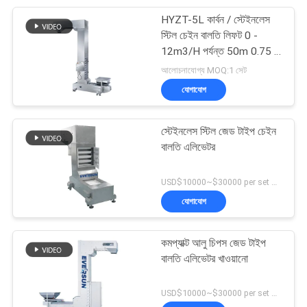
HYZT-5L কার্বন / স্টেইনলেস
60
স্টিল চেইন বালতি লিফট 0 -
12m3/H পর্যন্ত 50m 0.75 -
অতিস্বনক কম্পনকারী স্ক্রিন
22KW
আলোচনাযোগ্য MOQ:1 সেট
যোগাযোগ
স্টেইনলেস স্টিল জেড টাইপ চেইন
বালতি এলিভেটর
102
USD$10000~$30000 per set MOQ:1 সেট
যোগাযোগ
Vibro sifter মেশিন
কমপ্যাক্ট আলু চিপস জেড টাইপ
বালতি এলিভেটর খাওয়ানো
USD$10000~$30000 per set MOQ:1 সেট