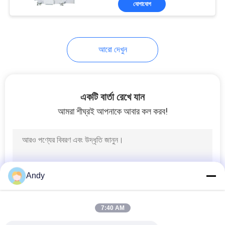
যোগাযোগ
65
ডাবল শঙ্কু ব্লেন্ডার
আরো দেখুন
একটি বার্তা রেখে যান
আমরা শীঘ্রই আপনাকে আবার কল করব!
58
ভি টাইপ পাউডার মিক্সার
Andy
7:40 AM
72