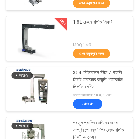
এখন অনুসন্ধান করুন
ভ্রমণ
HOT
1.8L চেইন বালতি লিফট
মান
100
নিয়ন্ত্রণ
টাম্বল স্ক্রিনিং মেশিন
MOQ:1 সেট
এখন অনুসন্ধান করুন
যোগাযোগ
করুন
304 স্টেইনলেস স্টীল Z বালতি
লিফট কনভেয়র ক্যান্ডি প্যাকেজিং
উদ্ধৃতির
লিফটিং মেশিন
179
আলোচনাযোগ্য MOQ:১ সেট
জন্য
যোগাযোগ
আবেদন
বাল্ক ব্যাগ আনলোডার
গ্রানুল প্যাকিং মেশিনের জন্য
সাইটম্যাপ
সম্পূর্ণরূপে বন্ধ টিপিং জেড বালতি
লিফট কনভেয়র