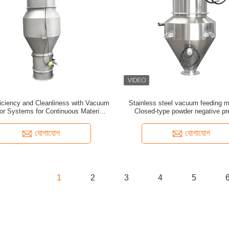
iciency and Cleanliness with Vacuum
Stainless steel vacuum feeding m
r Systems for Continuous Material
Closed-type powder negative pr
Conveying
conveying equipment - Dust-free 
system
যোগাযোগ
যোগাযোগ
1
2
3
4
5