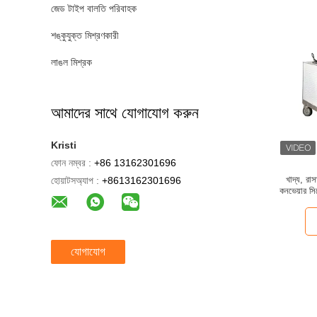
জেড টাইপ বালতি পরিবাহক
শঙ্কুযুক্ত মিশ্রণকারী
লাঙল মিশ্রক
আমাদের সাথে যোগাযোগ করুন
Kristi
ফোন নম্বর :
+86 13162301696
খাদ্য, রাস
হোয়াটসঅ্যাপ :
+8613162301696
কনভেয়ার সিস
যোগাযোগ