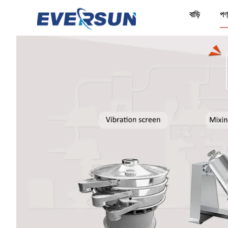
বাড়ি
পণ