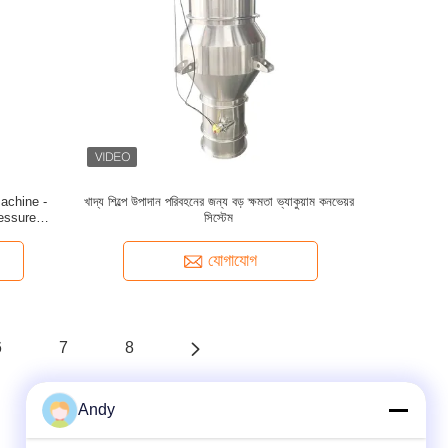
achine -
খাদ্য শিল্পে উপাদান পরিবহনের জন্য বড় ক্ষমতা ভ্যাকুয়াম কনভেয়র
essure
সিস্টেম
conveying
যোগাযোগ
6
7
8
Andy