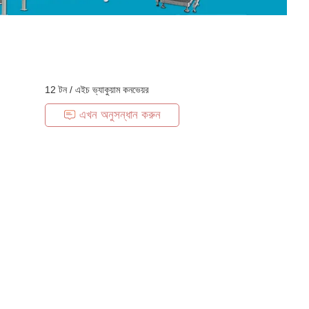
12 টন / এইচ ভ্যাকুয়াম কনভেয়র
এখন অনুসন্ধান করুন