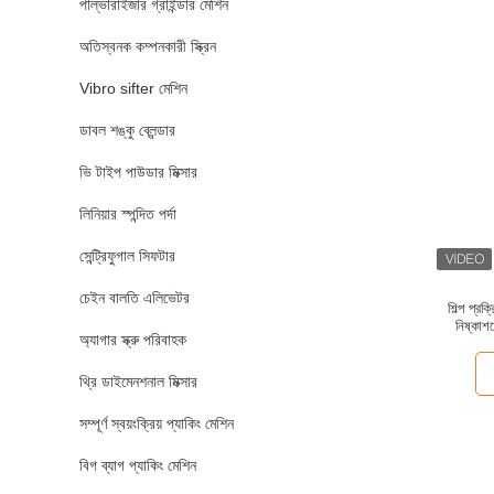
পাল্ভারাইজার গ্রাইন্ডার মেশিন
অতিস্বনক কম্পনকারী স্ক্রিন
Vibro sifter মেশিন
ডাবল শঙ্কু ব্লেন্ডার
ভি টাইপ পাউডার মিক্সার
লিনিয়ার স্পন্দিত পর্দা
সেন্ট্রিফুগাল সিফটার
চেইন বালতি এলিভেটর
শিল্প প্রক
নিষ্কাশন
অ্যাগার স্ক্রু পরিবাহক
থ্রি ডাইমেনশনাল মিক্সার
সম্পূর্ণ স্বয়ংক্রিয় প্যাকিং মেশিন
বিগ ব্যাগ প্যাকিং মেশিন