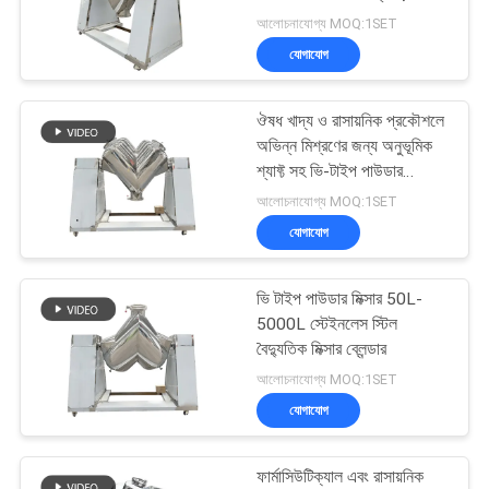
আকারের মিশ্রণ সরঞ্জাম
আলোচনাযোগ্য MOQ:1SET
গোপনীয়তা
যোগাযোগ
নীতি
131
ঔষধ খাদ্য ও রাসায়নিক প্রকৌশলে
ভ্যাকুয়াম কনভেয়র সিস্টেম
অভিন্ন মিশ্রণের জন্য অনুভূমিক
শ্যাফ্ট সহ ভি-টাইপ পাউডার
মিশ্রণকারী
আলোচনাযোগ্য MOQ:1SET
যোগাযোগ
ভি টাইপ পাউডার মিক্সার 50L-
93
5000L স্টেইনলেস স্টিল
বৈদ্যুতিক মিক্সার ব্লেন্ডার
রিবন ব্লেন্ডার মেশিন
আলোচনাযোগ্য MOQ:1SET
যোগাযোগ
ফার্মাসিউটিক্যাল এবং রাসায়নিক