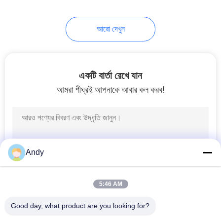
60
আরো দেখুন
অতিস্বনক কম্পনকারী স্ক্রিন
একটি বার্তা রেখে যান
আমরা শীঘ্রই আপনাকে আবার কল করব!
102
Vibro sifter মেশিন
Andy
5:46 AM
Good day, what product are you looking for?