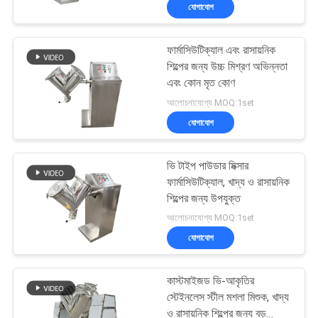
সুবিধা সহ
যোগাযোগ
ভ্রমণ
ফার্মাসিউটিক্যাল এবং রাসায়নিক
মান
100
শিল্পের জন্য উচ্চ মিশ্রণ অভিন্নতা
নিয়ন্ত্রণ
এবং কোন মৃত কোণ
টাম্বল স্ক্রিনিং মেশিন
আলোচনাযোগ্য MOQ:1set
যোগাযোগ
যোগাযোগ
করুন
ভি টাইপ পাউডার মিক্সার
ফার্মাসিউটিক্যাল, খাদ্য ও রাসায়নিক
উদ্ধৃতির
শিল্পের জন্য উপযুক্ত
179
আলোচনাযোগ্য MOQ:1set
জন্য
যোগাযোগ
আবেদন
বাল্ক ব্যাগ আনলোডার
কাস্টমাইজড ভি-আকৃতির
সাইটম্যাপ
স্টেইনলেস স্টীল মশলা মিশুক, খাদ্য
ও রাসায়নিক শিল্পের জন্য বড়