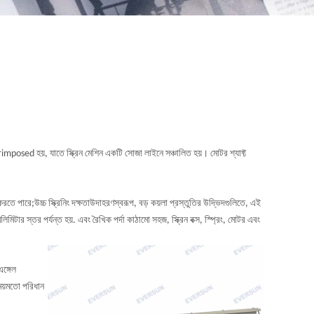
erimposed হয়, যাতে স্ক্রিন মেশিন একটি সোজা লাইনে সঞ্চালিত হয়। মোটর শ্যাফ্ট
লা করতে পারে;উচ্চ স্ক্রিনিং দক্ষতাউদাহরণস্বরূপ, বড় কয়লা প্রস্তুতির উদ্ভিদগুলিতে, এই
িটার স্তর পর্যন্ত হয়. এবং রৈখিক পর্দা কাঠামো সহজ, স্ক্রিন বক্স, স্প্রিং, মোটর এবং
।
এঙ্গেল
সময়মতো পরিধান