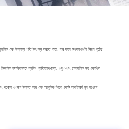
নুভূমিক এবং উল্লম্ব গতি উৎপন্ন করতে পারে, যার ফলে উপকরণগুলি স্ক্রিন পৃষ্ঠের
র ডিভাইস কার্যকরভাবে ব্লকিং প্রতিরোধখাদ্য, ওষুধ এবং রাসায়নিক সহ একাধিক
 এবং পণ্যের গুণমান উন্নত করে এবং আধুনিক শিল্পে একটি অপরিহার্য মূল সরঞ্জাম।