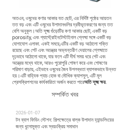
অতএব, ওষুধের কণার আকার যত ছোট, এর নির্দিষ্ট পৃষ্ঠের আয়তন
তত বড় এবং এটি ওষুধের উপাদানগুলির দ্রবীভূতকরণের জন্য তত
বেশি অনুকূল।অতি সূক্ষ্ম গুঁড়োটির কণা আকার ছোট, একটি বড়
porosity, এবং গ্যাস্ট্রোইনটেস্টাইনাল শ্লেষ্মা সঙ্গে একটি বড়
যোগাযোগ এলাকা. একই সময়ে,এটির একটি বড় আঠালো শক্তি
রয়েছে এবং পেট এবং অন্ত্রের অভ্যন্তরীণ দেয়ালের শ্লেষ্মাতে
দৃঢ়ভাবে আঠালো থাকে, যার ফলে এটি দীর্ঘ সময় ধরে পেট এবং
অন্ত্রের মধ্যে থাকে, আরও পুরোপুরি শোষণ করে এবং শোষণের
পরিমাণ বাড়ায়, এইভাবে ওষুধের জৈব উপলব্ধতা ব্যাপকভাবে উন্নত
হয়।এটি বাহ্যিক প্যাচ হোক বা মৌখিক ক্যাপসুল, এটি মূল
প্রেসক্রিপশনের কার্যকারিতা অর্জন করতে পারে
অতি সূক্ষ্ম ক্ষয়
.
সম্পর্কিত খবর
2026-01-07
টন ব্যাগ ফিডিং স্টেশন: শিল্পক্ষেত্রে বাল্ক উপাদান হ্যান্ডলিংয়ের
জন্য ধুলোমুক্ত এবং স্বয়ংক্রিয় সমাধান