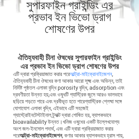
সুপারফাইন গ্রাইন্ডিং এর
ভ্রমণ
প্রভাব ইন ভিভো ড্রাগ
মান
শোষণের উপর
নিয়ন্ত্রণ
যোগাযোগ
ঐতিহ্যবাহী চীনা ঔষধের সুপারফাইন গ্রাইন্ডিং
এর প্রভাব ইন ভিভো ড্রাগ শোষণের উপর
করুন
এটি দ্বারা প্রক্রিয়াজাত করার পরে
আল্ট্রা-মাইক্রোনাইজেশন
,
ঐতিহ্যবাহী চীনা ঔষধের কণা আকার আরো সূক্ষ্ম এবং অভিন্ন, তাই
উদ্ধৃতির
নির্দিষ্ট পৃষ্ঠতল এলাকা বৃদ্ধি porosity বৃদ্ধি, adsorption এবং
দ্রবণীয়তা উন্নত হয়,এবং ওষুধটি গ্যাস্ট্রিক জুসে আরও ভালভাবে
জন্য
ছড়িয়ে পড়তে পারে এবং দ্রবীভূত হতে পারেগ্যাস্ট্রিক শ্লেষ্মা সঙ্গে
যোগাযোগ এলাকা বৃদ্ধি, এইভাবে এটি সহজেই
আবেদন
গ্যাস্ট্রোইনটেস্টাইনাল ট্র্যাক্ট দ্বারা শোষিত হয়, ব্যাপকভাবে
bioavailability উন্নত।খনিজ ওষুধের একটি উল্লেখযোগ্য
অংশ জল-ইনসোল পদার্থ, এবং এটি দ্বারা প্রক্রিয়াজাত করার
সাইটম্যাপ
পরে
আল্ট্রা-মাইক্রোনাইজেশন
, কণার আকার ব্যাপকভাবে হ্রাস পায়,