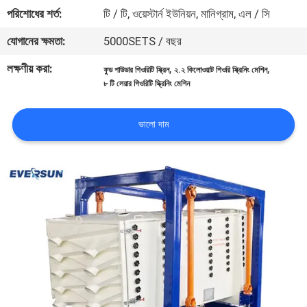
ভ্রমণ
পরিশোধের শর্ত:
টি / টি, ওয়েস্টার্ন ইউনিয়ন, মানিগ্রাম, এল / সি
যোগানের ক্ষমতা:
5000SETS / বছর
মান
লক্ষণীয় করা:
,
,
ফুড পাউডার গিওরিটি স্ক্রিন
২.২ কিলোওয়াট গিওরি স্ক্রিনিং মেশিন
নিয়ন্ত্রণ
৮ টি লেয়ার গিওরিটি স্ক্রিনিং মেশিন
যোগাযোগ
ভালো দাম
করুন
উদ্ধৃতির
জন্য
আবেদন
সাইটম্যাপ