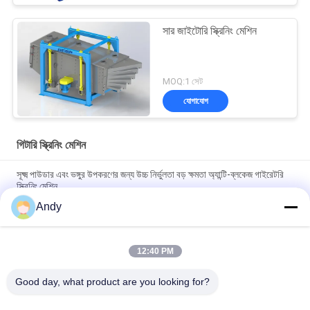
সার জাইটোরি স্ক্রিনিং মেশিন
MOQ:1 সেট
যোগাযোগ
গিটারি স্ক্রিনিং মেশিন
সূক্ষ্ম পাউডার এবং ভঙ্গুর উপকরণের জন্য উচ্চ নির্ভুলতা বড় ক্ষমতা অ্যান্টি-ব্লকেজ গাইরেটরি
স্ক্রিনিং মেশিন
Andy
ঘূর্ণনশীল স্ক্রিনিং মেশিনটি সলিড পার্টিকল স্ক্রিনিংয়ের জন্য ডিজাইন করা হয়েছে যাতে কম
গোলমালের সাথে মসৃণ অপারেশন এবং সহজ রক্ষণাবেক্ষণ করা যায়
12:40 PM
উন্নত উপাদান স্তরায়ন এবং বিচ্ছেদের জন্য প্ল্যানার সাইক্লোন স্ক্রিন প্রযুক্তি ব্যবহার করে
গিরোটোরি স্ক্রিনিং মেশিন
Good day, what product are you looking for?
সব