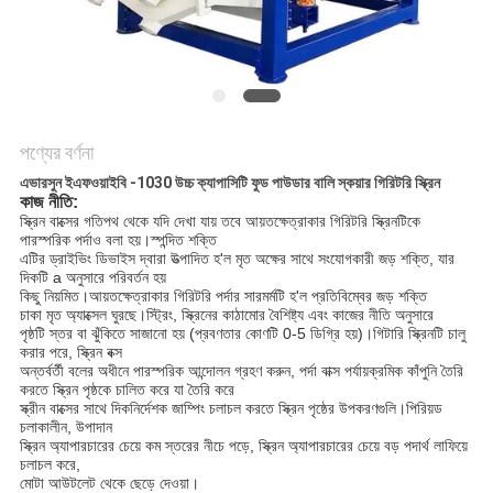
গোপনীয়তা
নীতি
পণ্যের বর্ণনা
এভারসুন ইএফওয়াইবি -1030 উচ্চ ক্যাপাসিটি ফুড পাউডার বালি স্কয়ার গিরিটরি স্ক্রিন
কাজ নীতি:
স্ক্রিন বাক্সের গতিপথ থেকে যদি দেখা যায় তবে আয়তক্ষেত্রাকার গিরিটরি স্ক্রিনটিকে
পারস্পরিক পর্দাও বলা হয়।স্পন্দিত শক্তি
এটির ড্রাইভিং ডিভাইস দ্বারা উত্পাদিত হ'ল মৃত অক্ষের সাথে সংযোগকারী জড় শক্তি, যার
দিকটি a অনুসারে পরিবর্তন হয়
কিছু নিয়মিত।আয়তক্ষেত্রাকার গিরিটরি পর্দার সারমর্মটি হ'ল প্রতিবিম্বের জড় শক্তি
চাকা মৃত অ্যাক্সেল ঘুরছে।স্ট্রিং, স্ক্রিনের কাঠামোর বৈশিষ্ট্য এবং কাজের নীতি অনুসারে
পৃষ্ঠটি স্তর বা ঝুঁকিতে সাজানো হয় (প্রবণতার কোণটি 0-5 ডিগ্রি হয়)।গিটারি স্ক্রিনটি চালু
করার পরে, স্ক্রিন বক্স
অন্তর্বর্তী বলের অধীনে পারস্পরিক আন্দোলন গ্রহণ করুন, পর্দা বাক্স পর্যায়ক্রমিক কাঁপুনি তৈরি
করতে স্ক্রিন পৃষ্ঠকে চালিত করে যা তৈরি করে
স্ক্রীন বাক্সের সাথে দিকনির্দেশক জাম্পিং চলাচল করতে স্ক্রিন পৃষ্ঠের উপকরণগুলি।পিরিয়ড
চলাকালীন, উপাদান
স্ক্রিন অ্যাপারচারের চেয়ে কম স্তরের নীচে পড়ে, স্ক্রিন অ্যাপারচারের চেয়ে বড় পদার্থ লাফিয়ে
চলাচল করে,
মোটা আউটলেট থেকে ছেড়ে দেওয়া।