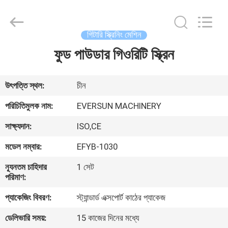
EVERSUN
Machinery
(Henan)
Co.,
Ltd.
গিটারি স্ক্রিনিং মেশিন
All
Rights
Reserved.
ফুড পাউডার গিওরিটি স্ক্রিন
বাড়ি
পণ্য
উৎপত্তি স্থল:
চীন
পরিচিতিমুলক নাম:
EVERSUN MACHINERY
VR
সাক্ষ্যদান:
ISO,CE
প্রদর্শন
মডেল নম্বার:
EFYB-1030
আমাদের
ন্যূনতম চাহিদার
1 সেট
পরিমাণ:
সম্পর্কে
প্যাকেজিং বিবরণ:
স্ট্যান্ডার্ড এক্সপোর্ট কাঠের প্যাকেজ
কারখানা
ডেলিভারি সময়:
15 কাজের দিনের মধ্যে