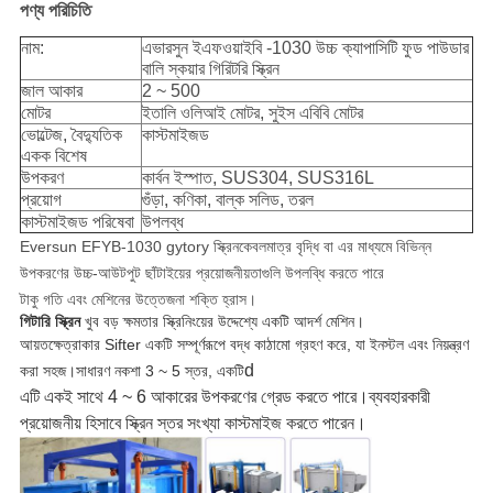
পণ্য পরিচিতি
নাম:
এভারসুন ইএফওয়াইবি -1030 উচ্চ ক্যাপাসিটি ফুড পাউডার
বালি স্কয়ার গিরিটরি স্ক্রিন
জাল আকার
2 ~ 500
মোটর
ইতালি ওলিআই মোটর, সুইস এবিবি মোটর
ভোল্টেজ, বৈদ্যুতিক
কাস্টমাইজড
একক বিশেষ
উপকরণ
কার্বন ইস্পাত, SUS304, SUS316L
প্রয়োগ
গুঁড়া, কণিকা, বাল্ক সলিড, তরল
কাস্টমাইজড পরিষেবা
উপলব্ধ
Eversun EFYB-1030 gytory স্ক্রিন
কেবলমাত্র বৃদ্ধি বা এর মাধ্যমে বিভিন্ন
উপকরণের উচ্চ-আউটপুট ছাঁটাইয়ের প্রয়োজনীয়তাগুলি উপলব্ধি করতে পারে
টাকু গতি এবং মেশিনের উত্তেজনা শক্তি হ্রাস।
গিটারি স্ক্রিন
খুব বড় ক্ষমতার স্ক্রিনিংয়ের উদ্দেশ্যে একটি আদর্শ মেশিন।
আয়তক্ষেত্রাকার Sifter একটি সম্পূর্ণরূপে বদ্ধ কাঠামো গ্রহণ করে, যা ইনস্টল এবং নিয়ন্ত্রণ
d
করা সহজ।সাধারণ নকশা 3 ~ 5 স্তর, একটি
এটি একই সাথে 4 ~ 6 আকারের উপকরণের গ্রেড করতে পারে।ব্যবহারকারী
প্রয়োজনীয় হিসাবে স্ক্রিন স্তর সংখ্যা কাস্টমাইজ করতে পারেন।