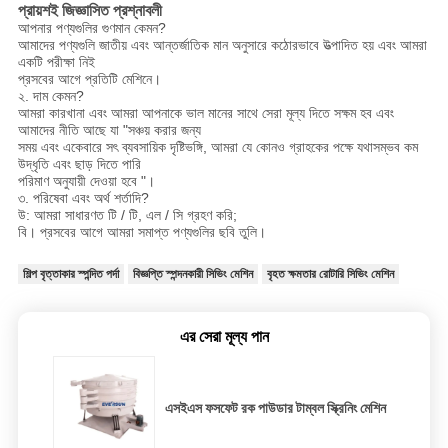
প্রায়শই জিজ্ঞাসিত প্রশ্নাবলী
আপনার পণ্যগুলির গুণমান কেমন?
আমাদের পণ্যগুলি জাতীয় এবং আন্তর্জাতিক মান অনুসারে কঠোরভাবে উত্পাদিত হয় এবং আমরা
একটি পরীক্ষা নিই
প্রসবের আগে প্রতিটি মেশিনে।
২. দাম কেমন?
আমরা কারখানা এবং আমরা আপনাকে ভাল মানের সাথে সেরা মূল্য দিতে সক্ষম হব এবং
আমাদের নীতি আছে যা "সঞ্চয় করার জন্য
সময় এবং একেবারে সৎ ব্যবসায়িক দৃষ্টিভঙ্গি, আমরা যে কোনও গ্রাহকের পক্ষে যথাসম্ভব কম
উদ্ধৃতি এবং ছাড় দিতে পারি
পরিমাণ অনুযায়ী দেওয়া হবে "।
৩. পরিষেবা এবং অর্থ শর্তাদি?
উ: আমরা সাধারণত টি / টি, এল / সি গ্রহণ করি;
বি। প্রসবের আগে আমরা সমাপ্ত পণ্যগুলির ছবি তুলি।
শিল্প বৃত্তাকার স্পন্দিত পর্দা
বিজ্ঞপ্তি স্পন্দনকারী সিভিং মেশিন
বৃহত ক্ষমতার রোটারি সিভিং মেশিন
এর সেরা মূল্য পান
এসইএস ফসফেট রক পাউডার টাম্বল স্ক্রিনিং মেশিন