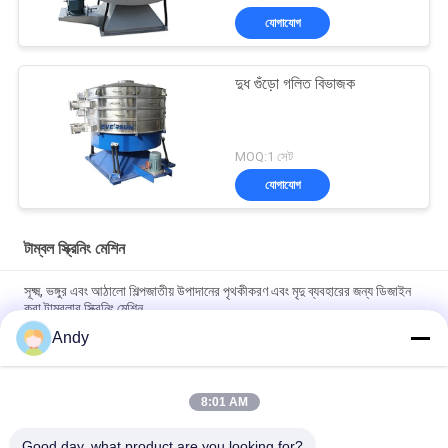
যোগাযোগ
দুধ গুঁড়ো গলিত বিভাজক
MOQ:1 সেট
যোগাযোগ
টাম্বল স্ক্রিনিং মেশিন
সূক্ষ্ম, ভঙ্গুর এবং আঠালো শিল্পজাতীয় উপাদানের পৃথকীকরণ এবং মৃদু ব্যবহারের জন্য ডিজাইন
করা টাম্বলার স্ক্রিনিং মেশিন
Andy
শিল্পে ভঙ্গুর সূক্ষ্ম এবং আঠালো উপকরণগুলির সহজ রক্ষণাবেক্ষণ এবং নরম স্ক্রিনিংয়ের জন্য
ডিজাইন করা টাম্বলার স্ক্রিনিং মেশিন
8:01 AM
উচ্চ ধারণক্ষমতা সম্পন্ন টাম্বলার স্ক্রিনিং মেশিন যা বহু-স্তরীয় কণা আকার শ্রেণীবিন্যাস এবং
কম শব্দ ও ধুলো প্রতিরোধ সহ স্থিতিশীল অপারেশন প্রদান করে
Good day, what product are you looking for?