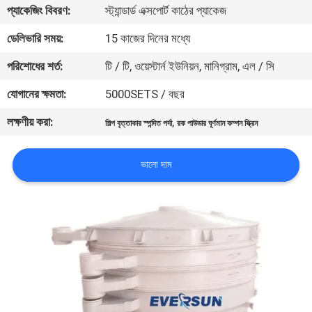
ভ্রমণ
প্যাকেজিং বিবরণ:
স্ট্যান্ডার্ড এক্সপোর্ট কাঠের প্যাকেজ
ডেলিভারি সময়:
15 কাজের দিনের মধ্যে
মান
পরিশোধের শর্ত:
টি / টি, ওয়েস্টার্ন ইউনিয়ন, মানিগ্রাম, এল / সি
নিয়ন্ত্রণ
যোগানের ক্ষমতা:
5000SETS / বছর
লক্ষণীয় করা:
,
যোগাযোগ
শিল্প বৃত্তাকার স্পন্দিত পর্দা
রক পাউডার ঘূর্ণমান কম্পন স্ক্রিন
করুন
ভালো দাম
উদ্ধৃতির
জন্য
আবেদন
সাইটম্যাপ