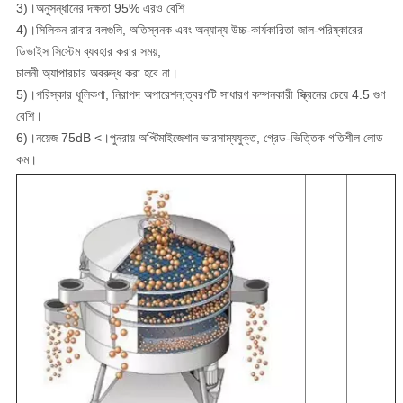
3)।অনুসন্ধানের দক্ষতা 95% এরও বেশি
4)।সিলিকন রাবার বলগুলি, অতিস্বনক এবং অন্যান্য উচ্চ-কার্যকারিতা জাল-পরিষ্কারের
ডিভাইস সিস্টেম ব্যবহার করার সময়,
চালনী অ্যাপারচার অবরুদ্ধ করা হবে না।
5)।পরিস্কার ধূলিকণা, নিরাপদ অপারেশন;ত্বরণটি সাধারণ কম্পনকারী স্ক্রিনের চেয়ে 4.5 গুণ
বেশি।
6)।নয়েজ 75dB <।পুনরায় অপ্টিমাইজেশান ভারসাম্যযুক্ত, গ্রেড-ভিত্তিক গতিশীল লোড
কম।