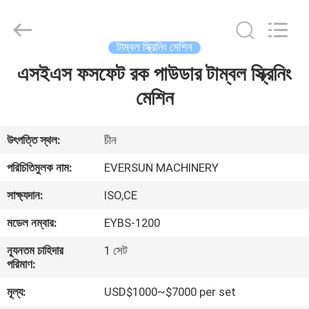
EVERSUN
Machinery
(Henan)
Co.,
Ltd.
টাম্বল স্ক্রিনিং মেশিন
All
Rights
Reserved.
এসইএস ফসফেট রক পাউডার টাম্বল স্ক্রিনিং
বাড়ি
মেশিন
পণ্য
উৎপত্তি স্থল:
চীন
VR
পরিচিতিমুলক নাম:
EVERSUN MACHINERY
প্রদর্শন
সাক্ষ্যদান:
ISO,CE
মডেল নম্বার:
EYBS-1200
আমাদের
সম্পর্কে
ন্যূনতম চাহিদার
1 সেট
পরিমাণ:
মূল্য:
USD$1000~$7000 per set
কারখানা