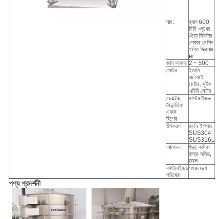
নাম:
ব্যাস 600
মিমি ওষুধের
গুঁড়ো সিফটার
শেকার মেশিন
গলিত স্ক্রিনার
er
জাল আকার
2 ~ 500
মোটর
ইতালি
ওলিআই
মোটর, সুইস
এবিবি মোটর
ভোল্টেজ,
কাস্টমাইজড
বৈদ্যুতিক
একক
বিশেষ
উপকরণ
কার্বন ইস্পাত,
SUS304,
SUS316L
আবেদন
গুঁড়া, কণিকা,
বাল্ক সলিড,
তরল
কাস্টমাইজড
সহজলভ্য
পরিষেবা
পণ্য প্রদর্শনী