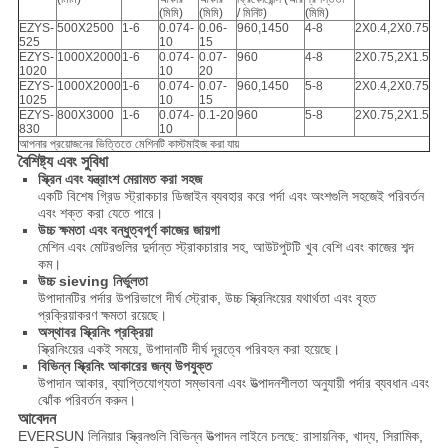
(মিমি)
(মিমি)
/ মিনিট)
(মিমি)
EZYS-
500X2500
1-6
0.074-
0.06-
960,1450
4-8
2X0.4,2X0.75
525
10
15
EZYS-
1000X2000
1-6
0.074-
0.07-
960
4-8
2X0.75,2X1.5
1020
10
20
EZYS-
1000X2000
1-6
0.074-
0.07-
960,1450
5-8
2X0.4,2X0.75
1025
10
15
EZYS-
800X3000
1-6
0.074-
0.1-20
960
5-8
2X0.75,2X1.5
830
10
আপনার প্রয়োজনের ভিত্তিতে মেশিনটি কাস্টমাইজ করা যায়
বৈশিষ্ট্য এবং সুবিধা
স্ক্রিন এবং যন্ত্রাংশ মেরামত করা সহজ
একটি বিশেষ গ্রিড স্ট্রাকচার ডিজাইন ব্যবহার করে পর্দা এবং অংশগুলি সহজেই পরিবর্তন
এবং শক্ত করা যেতে পারে।
উচ্চ ক্ষমতা এবং বন্ধুত্বপূর্ণ কাজের জায়গা
মেশিন এবং মোটরগুলির দুর্দান্ত স্ট্রাকচারার সহ, আউটপুটটি খুব বেশি এবং কাজের শব্দ
কম।
উচ্চ sieving নির্ভুলতা
উপাদানটির পর্দার উপরিভাগে দীর্ঘ স্ট্রোক, উচ্চ স্ক্রিনিংয়ের যথার্থতা এবং বৃহত
প্রক্রিয়াকরণ ক্ষমতা রয়েছে।
অস্থাবর স্ক্রিনিং প্রক্রিয়া
স্ক্রিনিংয়ের একই সময়ে, উপাদানটি দীর্ঘ দূরত্বে পরিবহন করা হয়েছে।
বিভিন্ন স্ক্রিনিং আকারের জন্য উপযুক্ত
উপাদান আকার, ব্যাপ্তিযোগ্যতা সম্ভাবনা এবং উত্পাদনশীলতা অনুযায়ী পর্দার ব্যবধান এবং
ঝোঁক পরিবর্তন করুন।
আবেদন
EVERSUN লিনিয়ার স্ক্রিনগুলি বিভিন্ন উত্পাদন লাইনে চলছে: রাসায়নিক, খাদ্য, সিরামিক,