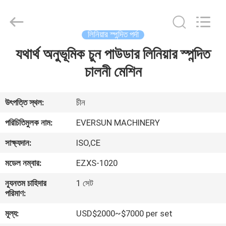
EVERSUN
Machinery
(Henan)
Co.,
Ltd.
লিনিয়ার স্পন্দিত পর্দা
All
Rights
Reserved.
যথার্থ অনুভূমিক চুন পাউডার লিনিয়ার স্পন্দিত
বাড়ি
চালনী মেশিন
পণ্য
উৎপত্তি স্থল:
চীন
VR
পরিচিতিমুলক নাম:
EVERSUN MACHINERY
প্রদর্শন
সাক্ষ্যদান:
ISO,CE
মডেল নম্বার:
EZXS-1020
আমাদের
সম্পর্কে
ন্যূনতম চাহিদার
1 সেট
পরিমাণ:
মূল্য:
USD$2000~$7000 per set
কারখানা