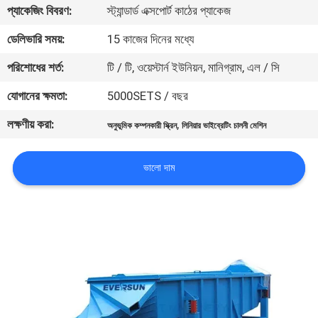
ভ্রমণ
প্যাকেজিং বিবরণ:
স্ট্যান্ডার্ড এক্সপোর্ট কাঠের প্যাকেজ
ডেলিভারি সময়:
15 কাজের দিনের মধ্যে
মান
পরিশোধের শর্ত:
টি / টি, ওয়েস্টার্ন ইউনিয়ন, মানিগ্রাম, এল / সি
নিয়ন্ত্রণ
যোগানের ক্ষমতা:
5000SETS / বছর
লক্ষণীয় করা:
,
যোগাযোগ
অনুভূমিক কম্পনকারী স্ক্রিন
লিনিয়ার ভাইব্রেটিং চালনী মেশিন
করুন
ভালো দাম
উদ্ধৃতির
জন্য
আবেদন
সাইটম্যাপ