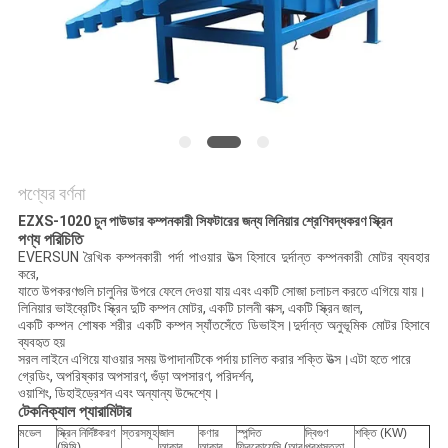
গোপনীয়তা
নীতি
পণ্যের বর্ণনা
EZXS-1020 চুন পাউডার কম্পনকারী সিফটারের জন্য লিনিয়ার শ্রেণিবদ্ধকরণ স্ক্রিন
পণ্য পরিচিতি
EVERSUN রৈখিক কম্পনকারী পর্দা পাওয়ার উত্স হিসাবে দুর্দান্ত কম্পনকারী মোটর ব্যবহার
করে,
যাতে উপকরণগুলি চালুনির উপরে ফেলে দেওয়া যায় এবং একটি সোজা চলাচল করতে এগিয়ে যায়।
লিনিয়ার ভাইব্রেটিং স্ক্রিন দুটি কম্পন মোটর, একটি চালনী বাক্স, একটি স্ক্রিন জাল,
একটি কম্পন শোষক শরীর একটি কম্পন স্যাঁতসেঁতে ডিভাইস।দুর্দান্ত অনুভূমিক মোটর হিসাবে
ব্যবহৃত হয়
সরল লাইনে এগিয়ে যাওয়ার সময় উপাদানটিকে পর্দায় চালিত করার শক্তি উত্স।এটা হতে পারে
গ্রেডিং, অপরিষ্কার অপসারণ, গুঁড়া অপসারণ, পরিদর্শন,
ওয়াশিং, ডিহাইড্রেশন এবং অন্যান্য উদ্দেশ্যে।
টেকনিক্যাল প্যারামিটার
মডেল
স্ক্রিন নির্দিষ্টকরণ
স্তরসমূহ
জাল
কণার
স্পন্দিত
দ্বিগুণ
শক্তি (KW)
(মিমি)
আকার
আকার
ফ্রিকোয়েন্সি (আর
প্রশস্ততা