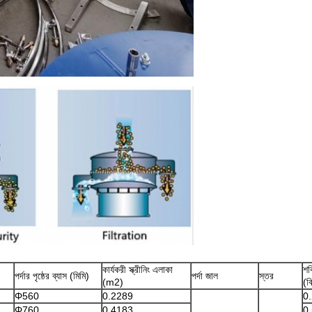
কার্যকরী স্ক্রীনিং এলাকা
শক
পর্দার পৃষ্ঠের ব্যাস (মিমি)
পর্দা জাল
স্তর
(m2)
(ক
Φ560
0.2289
0
Φ760
0.4183
0