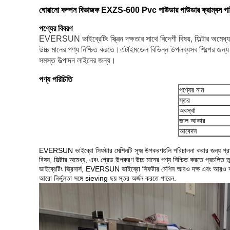
ঘোরানো কম্পন বিভাজক EXZS-600 Pvc পাউডার পাউডার ক্রাম্বস গাইর
পণ্যের বিবরণ
EVERSUN ভাইব্রেটিং স্ক্রিন দক্ষতার সাথে বিদেশী বিষয়, ফিল্টার অমেধ্য,
উচ্চ মানের পণ্য নিশ্চিত করতে।এটাই
মডেল বিভিন্ন উপলব্ধ
সব শিল্পের জন্
সমস্ত উত্পাদন লাইনের জন্য।
পণ্য পরিচিতি
পণ্যের নাম
স্তর
অবস্থা
জাল আকার
আবেদন
EVERSUN ভাইব্রো সিফটার মেশিনটি সূক্ষ্ম উপকরণগুলি পরিচালনা করার জন্য প্রখর
বিষয়, ফিল্টার অমেধ্য, এবং গ্রেড উপকরণ উচ্চ মানের পণ্য নিশ্চিত করতে.প্রচলিত তু
ভাইব্রেটিং স্ক্রিনার্স, EVERSUN ভাইব্রো সিফটার মেশিন আরও দক্ষ এবং আরও 
আরো নির্ভুলতা সঙ্গে sieving ছয় স্তর অর্জন করতে পারেন.