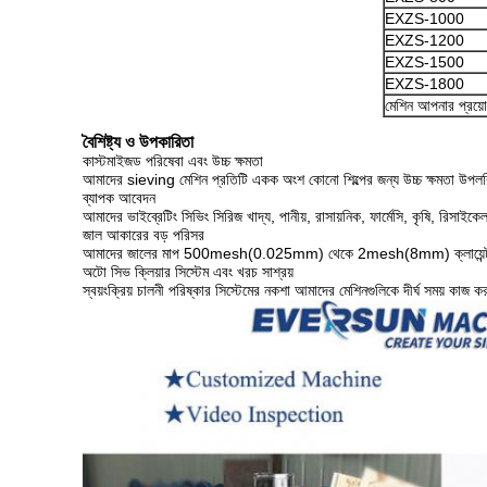
EXZS-1000
EXZS-1200
EXZS-1500
EXZS-1800
মেশিন আপনার প্রয়ো
বৈশিষ্ট্য ও উপকারিতা
কাস্টমাইজড পরিষেবা এবং উচ্চ ক্ষমতা
আমাদের sieving মেশিন প্রতিটি একক অংশ কোনো শিল্পের জন্য উচ্চ ক্ষমতা উপলব্
ব্যাপক আবেদন
আমাদের ভাইব্রেটিং সিভিং সিরিজ খাদ্য, পানীয়, রাসায়নিক, ফার্মেসি, কৃষি, রিসাইকেল
জাল আকারের বড় পরিসর
আমাদের জালের মাপ 500mesh(0.025mm) থেকে 2mesh(8mm) ক্লায়েন্টদের কণা
অটো সিভ ক্লিয়ার সিস্টেম এবং খরচ সাশ্রয়
স্বয়ংক্রিয় চালনী পরিষ্কার সিস্টেমের নকশা আমাদের মেশিনগুলিকে দীর্ঘ সময় কাজ 