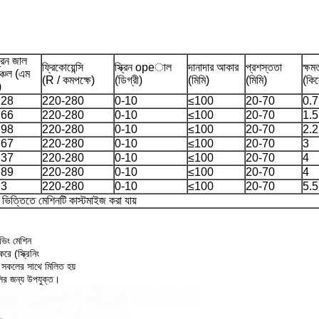
ক্রিন জাল
ফ্রিকোয়েন্সি
স্ক্রিন opeাল
দানাদার আকার
প্রশস্ততা
ক্ষম
্চল (এম
(R / কমপক্ষে)
(ডিগ্রী)
(মিমি)
(মিমি)
(কিল
)
.28
220-280
0-10
≤100
20-70
0.
.66
220-280
0-10
≤100
20-70
1.5
.98
220-280
0-10
≤100
20-70
2.2
.67
220-280
0-10
≤100
20-70
3
.37
220-280
0-10
≤100
20-70
4
,89
220-280
0-10
≤100
20-70
4
.3
220-280
0-10
≤100
20-70
5.5
ভিত্তিতে মেশিনটি কাস্টমাইজ করা যায়
িভিং মেশিন
রে (স্ক্রিনিং
যা সকলের সাথে মিলিত হয়
ুলির জন্য উপযুক্ত।