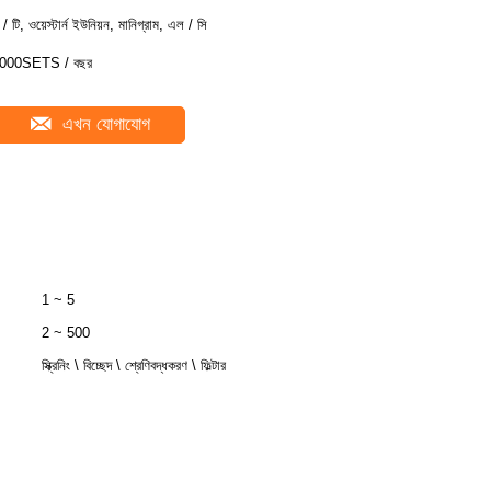
ি / টি, ওয়েস্টার্ন ইউনিয়ন, মানিগ্রাম, এল / সি
000SETS / বছর
এখন যোগাযোগ
1 ~ 5
2 ~ 500
স্ক্রিনিং \ বিচ্ছেদ \ শ্রেণিবদ্ধকরণ \ ফিল্টার