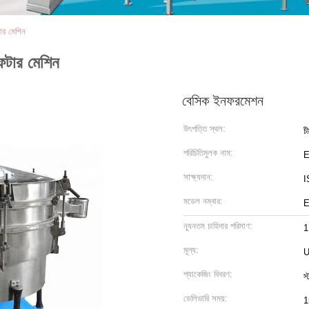
ার মেশিন
ফটার মেশিন
বেসিক ইনফরমেশন
উৎপত্তি স্থল:
চ
পরিচিতিমুলক নাম:
সাক্ষ্যদান:
I
মডেল নম্বার:
E
ন্যূনতম চাহিদার পরিমাণ:
1
মূল্য:
U
প্যাকেজিং বিবরণ:
স্
ডেলিভারি সময়:
1