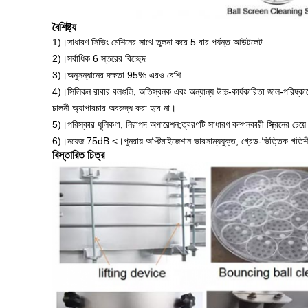
বৈশিষ্ট্য
1)।সাধারণ সিভিং মেশিনের সাথে তুলনা করে 5 বার পর্যন্ত আউটলেট
2)।সর্বাধিক 6 স্তরের বিচ্ছেদ
3)।অনুসন্ধানের দক্ষতা 95% এরও বেশি
4)।সিলিকন রাবার বলগুলি, অতিস্বনক এবং অন্যান্য উচ্চ-কার্যকারিতা জাল-পরিষ্কার
চালনী অ্যাপারচার অবরুদ্ধ করা হবে না।
5)।পরিস্কার ধূলিকণা, নিরাপদ অপারেশন;ত্বরণটি সাধারণ কম্পনকারী স্ক্রিনের চেয়
6)।নয়েজ 75dB <।পুনরায় অপ্টিমাইজেশান ভারসাম্যযুক্ত, গ্রেড-ভিত্তিক গত
বিস্তারিত চিত্র