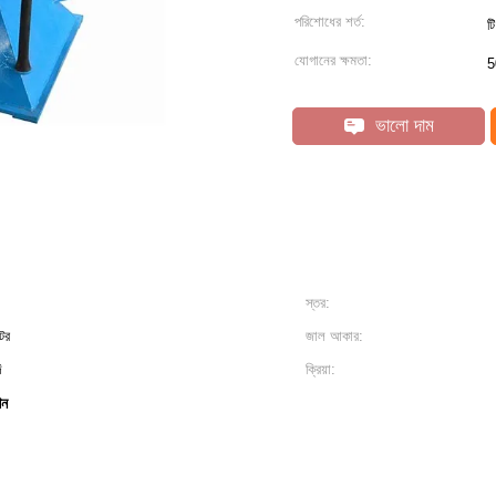
পরিশোধের শর্ত:
ট
যোগানের ক্ষমতা:
5
ভালো দাম
স্তর:
টর
জাল আকার:
ি
ক্রিয়া:
িন