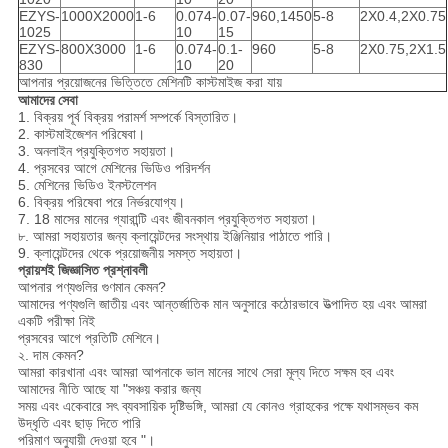
EZYS-
1000X2000
1-6
0.074-
0.07-
960,1450
5-8
2X0.4,2X0.75
1025
10
15
EZYS-
800X3000
1-6
0.074-
0.1-
960
5-8
2X0.75,2X1.5
830
10
20
আপনার প্রয়োজনের ভিত্তিতে মেশিনটি কাস্টমাইজ করা যায়
আমাদের সেবা
1. বিক্রয় পূর্ব বিক্রয় পরামর্শ সম্পর্কে বিস্তারিত।
2. কাস্টমাইজেশন পরিষেবা।
3. অনলাইন প্রযুক্তিগত সহায়তা।
4. প্রসবের আগে মেশিনের ভিডিও পরিদর্শন
5. মেশিনের ভিডিও ইনস্টলেশন
6. বিক্রয় পরিষেবা পরে নির্ভরযোগ্য।
7. 18 মাসের মানের গ্যারান্টি এবং জীবনকাল প্রযুক্তিগত সহায়তা।
৮. আমরা সহায়তার জন্য ক্লায়েন্টদের সংস্থায় ইঞ্জিনিয়ার পাঠাতে পারি।
9. ক্লায়েন্টদের থেকে প্রয়োজনীয় সমস্ত সহায়তা।
প্রায়শই জিজ্ঞাসিত প্রশ্নাবলী
আপনার পণ্যগুলির গুণমান কেমন?
আমাদের পণ্যগুলি জাতীয় এবং আন্তর্জাতিক মান অনুসারে কঠোরভাবে উত্পাদিত হয় এবং আমরা
একটি পরীক্ষা নিই
প্রসবের আগে প্রতিটি মেশিনে।
২. দাম কেমন?
আমরা কারখানা এবং আমরা আপনাকে ভাল মানের সাথে সেরা মূল্য দিতে সক্ষম হব এবং
আমাদের নীতি আছে যা "সঞ্চয় করার জন্য
সময় এবং একেবারে সৎ ব্যবসায়িক দৃষ্টিভঙ্গি, আমরা যে কোনও গ্রাহকের পক্ষে যথাসম্ভব কম
উদ্ধৃতি এবং ছাড় দিতে পারি
পরিমাণ অনুযায়ী দেওয়া হবে "।