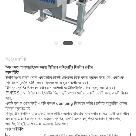
গোপনীয়তা
নীতি
পণ্যের বর্ণনা
উচ্চ দক্ষতা পালভারাইজড কয়লা লিনিয়ার ভাইব্রেট্রি সিফটার মেশিন
কাজ নীতি
উপাদানগুলি চালক থেকে একইভাবে চালনী মেশিনের ফিড বন্দরে প্রবেশ করে এবং একাধিক
গ্রেডিং পণ্যগুলি মাল্টি-লেয়ার স্ক্রিনগুলির মাধ্যমে উত্পাদিত হয়।
বিভিন্ন গ্রেডিং উপকরণ যথাক্রমে সংশ্লিষ্ট আউটলেটগুলি থেকে ছেড়ে দেওয়া হয়।
EVERSUN লিনিয়ার ভাইব্রেটিং স্ক্রিন দুটি কম্পন মোটর, একটি চালনী বাক্স, একটি স্ক্রিন
জাল,
একটি কম্পন শোষণকারী
একটি কম্পন damping ডিভাইস শরীর।দুর্দান্ত অনুভূমিক মোটর
হিসাবে ব্যবহৃত হয়
শক্তি উত্স উপাদান হতে
একটি সরল লাইনে এগিয়ে যাওয়ার সময় পর্দায় চালিত।এটা হতে পারে
একক বা একাধিক স্তর পর্দা সজ্জিত
গ্রেডিং, অশুচি অপসারণ, গুঁড়া অপসারণ, পরিদর্শন,
ওয়াশিং, ডিহাইড্রেশন এবং অন্যান্য উদ্দেশ্যে।
পণ্য পরিচিতি
নাম:
উচ্চ দক্ষতা স্টেইনলেস স্টিল পুলভারাইজড কয়লা লিনিয়ার