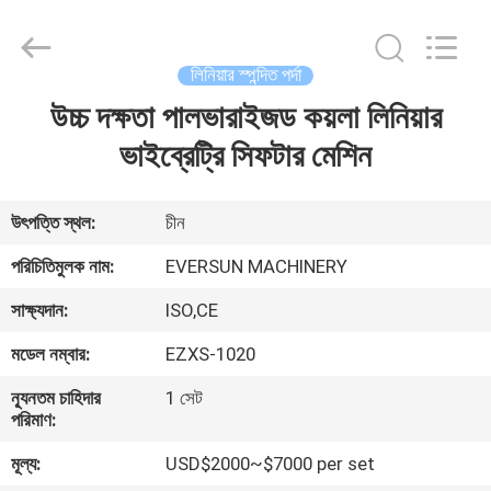
EVERSUN
Machinery
(Henan)
Co.,
Ltd.
লিনিয়ার স্পন্দিত পর্দা
All
Rights
Reserved.
উচ্চ দক্ষতা পালভারাইজড কয়লা লিনিয়ার
বাড়ি
ভাইব্রেট্রি সিফটার মেশিন
পণ্য
উৎপত্তি স্থল:
চীন
VR
পরিচিতিমুলক নাম:
EVERSUN MACHINERY
প্রদর্শন
সাক্ষ্যদান:
ISO,CE
মডেল নম্বার:
EZXS-1020
আমাদের
সম্পর্কে
ন্যূনতম চাহিদার
1 সেট
পরিমাণ:
মূল্য:
USD$2000~$7000 per set
কারখানা