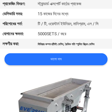
ভ্রমণ
প্যাকেজিং বিবরণ:
স্ট্যান্ডার্ড এক্সপোর্ট কাঠের প্যাকেজ
ডেলিভারি সময়:
15 কাজের দিনের মধ্যে
মান
পরিশোধের শর্ত:
টি / টি, ওয়েস্টার্ন ইউনিয়ন, মানিগ্রাম, এল / সি
নিয়ন্ত্রণ
যোগানের ক্ষমতা:
5000SETS / বছর
লক্ষণীয় করা:
,
যোগাযোগ
লিনিয়ার কম্পন ছাঁটাই মেশিন
রৈখিক গতি স্পন্দিত স্ক্রিন মেশিন
করুন
ভালো দাম
উদ্ধৃতির
জন্য
আবেদন
সাইটম্যাপ