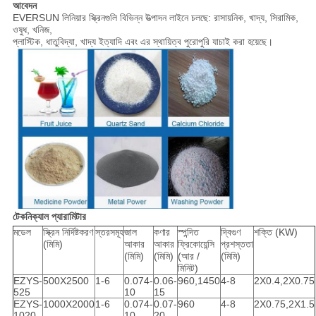
আবেদন
EVERSUN লিনিয়ার স্ক্রিনগুলি বিভিন্ন উত্পাদন লাইনে চলছে: রাসায়নিক, খাদ্য, সিরামিক,
ওষুধ, খনিজ,
প্লাস্টিক, ধাতুবিদ্যা, খাদ্য ইত্যাদি এবং এর স্থায়িত্ব পুরোপুরি যাচাই করা হয়েছে।
টেকনিক্যাল প্যারামিটার
মডেল
স্ক্রিন নির্দিষ্টকরণ
স্তরসমূহ
জাল
কণার
স্পন্দিত
দ্বিগুণ
শক্তি (KW)
(মিমি)
আকার
আকার
ফ্রিকোয়েন্সি
প্রশস্ততা
(মিমি)
(মিমি)
(আর /
(মিমি)
মিনিট)
EZYS-
500X2500
1-6
0.074-
0.06-
960,1450
4-8
2X0.4,2X0.75
525
10
15
EZYS-
1000X2000
1-6
0.074-
0.07-
960
4-8
2X0.75,2X1.5
1020
10
20