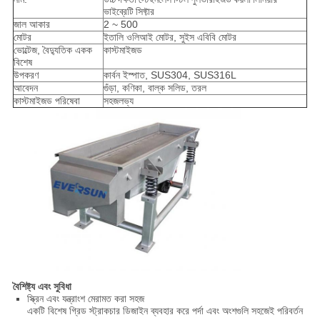
ভাইব্রেটি সিফ্টার
জাল আকার
2 ~ 500
মোটর
ইতালি ওলিআই মোটর, সুইস এবিবি মোটর
ভোল্টেজ, বৈদ্যুতিক একক
কাস্টমাইজড
বিশেষ
উপকরণ
কার্বন ইস্পাত, SUS304, SUS316L
আবেদন
গুঁড়া, কণিকা, বাল্ক সলিড, তরল
কাস্টমাইজড পরিষেবা
সহজলভ্য
বৈশিষ্ট্য এবং সুবিধা
স্ক্রিন এবং যন্ত্রাংশ মেরামত করা সহজ
একটি বিশেষ গ্রিড স্ট্রাকচার ডিজাইন ব্যবহার করে পর্দা এবং অংশগুলি সহজেই পরিবর্তন