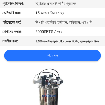
ভ্রমণ
প্যাকেজিং বিবরণ:
স্ট্যান্ডার্ড এক্সপোর্ট কাঠের প্যাকেজ
ডেলিভারি সময়:
15 কাজের দিনের মধ্যে
মান
পরিশোধের শর্ত:
টি / টি, ওয়েস্টার্ন ইউনিয়ন, মানিগ্রাম, এল / সি
নিয়ন্ত্রণ
যোগানের ক্ষমতা:
5000SETS / বছর
লক্ষণীয় করা:
,
যোগাযোগ
1.5 কিলোওয়াট ভ্যাকুয়াম পৌঁছে দেওয়ার সিস্টেম
স্যাক ভ্যাকুয়াম ফিডার
করুন
ভালো দাম
উদ্ধৃতির
জন্য
আবেদন
সাইটম্যাপ