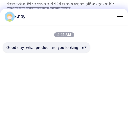
শস্য এবং গুঁড়ো উপাদান দক্ষতার সাথে পরিচালনা করার জন্য কমপ্যাক্ট এবং ব্যবহারকারী-
বান্ধব ডিজাইন সমন্বিত ভ্যাকুয়াম কনভেয়র সিস্টেম
Andy
শিল্প প্রক্রিয়ায় কণিকাকার পদার্থের অবিচ্ছিন্ন খাওয়ানো এবং নিষ্কাশনের জন্য স্বয়ংক্রিয়
ভ্যাকুয়াম কনভেয়র সিস্টেম
4:43 AM
ভ্যাকুয়াম কনভেয়র সিস্টেমগুলি ধুলো মুক্ত বন্ধ পাইপলাইন প্রযুক্তির সাথে পাউডার এবং
দানাদার উপকরণগুলি নিরাপদে পরিবহন করার জন্য ডিজাইন করা হয়েছে
Good day, what product are you looking for?
সব
স্পন্দনশীল স্ক্রিনিং মেশিন
গিটারি স্ক্রিনিং মেশিন
টাম্বল স্ক্রিনিং মেশিন
বাল্ক ব্যাগ আনলোডার
ভ্যাকুয়াম কনভেয়র সিস্টেম
রিবন ব্লেন্ডার মেশিন