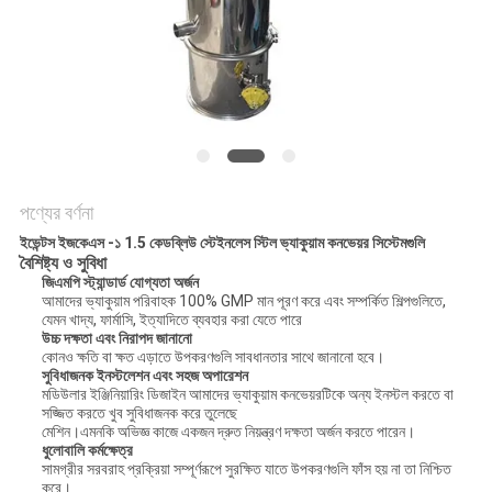
গোপনীয়তা
নীতি
পণ্যের বর্ণনা
ইভেন্টস ইজকেএস -১ 1.5 কেডব্লিউ স্টেইনলেস স্টিল ভ্যাকুয়াম কনভেয়র সিস্টেমগুলি
বৈশিষ্ট্য ও সুবিধা
জিএমপি স্ট্যান্ডার্ড যোগ্যতা অর্জন
আমাদের ভ্যাকুয়াম পরিবাহক 100% GMP মান পূরণ করে এবং সম্পর্কিত শিল্পগুলিতে,
যেমন খাদ্য, ফার্মাসি, ইত্যাদিতে ব্যবহার করা যেতে পারে
উচ্চ দক্ষতা এবং নিরাপদ জানানো
কোনও ক্ষতি বা ক্ষত এড়াতে উপকরণগুলি সাবধানতার সাথে জানানো হবে।
সুবিধাজনক ইনস্টলেশন এবং সহজ অপারেশন
মডিউলার ইঞ্জিনিয়ারিং ডিজাইন আমাদের ভ্যাকুয়াম কনভেয়রটিকে অন্য ইনস্টল করতে বা
সজ্জিত করতে খুব সুবিধাজনক করে তুলেছে
মেশিন।এমনকি অভিজ্ঞ কাজে একজন দ্রুত নিয়ন্ত্রণ দক্ষতা অর্জন করতে পারেন।
ধুলোবালি কর্মক্ষেত্র
সামগ্রীর সরবরাহ প্রক্রিয়া সম্পূর্ণরূপে সুরক্ষিত যাতে উপকরণগুলি ফাঁস হয় না তা নিশ্চিত
করে।