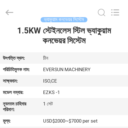
EVERSUN
Machinery
(Henan)
Co.,
Ltd.
ভ্যাকুয়াম কনভেয়র সিস্টেম
All
Rights
Reserved.
1.5KW স্টেইনলেস স্টিল ভ্যাকুয়াম
বাড়ি
কনভেয়র সিস্টেম
পণ্য
উৎপত্তি স্থল:
চীন
VR
পরিচিতিমুলক নাম:
EVERSUN MACHINERY
প্রদর্শন
সাক্ষ্যদান:
ISO,CE
মডেল নম্বার:
EZKS -1
আমাদের
সম্পর্কে
ন্যূনতম চাহিদার
1 সেট
পরিমাণ:
মূল্য:
USD$2000~$7000 per set
কারখানা