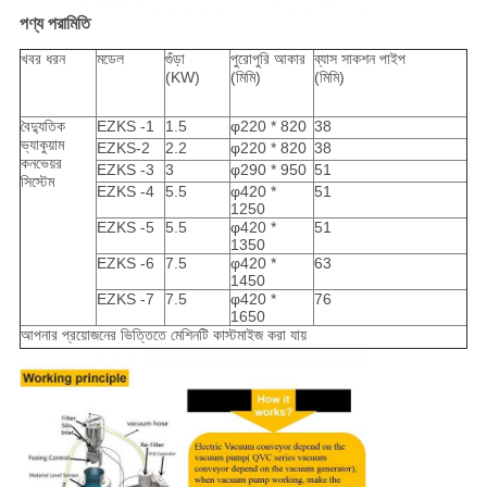
পণ্য পরামিতি
খবর ধরন
মডেল
গুঁড়া
পুরোপুরি আকার
ব্যাস সাকশন পাইপ
(KW)
(মিমি)
(মিমি)
বৈদ্যুতিক
EZKS -1
1.5
φ220 * 820
38
ভ্যাকুয়াম
EZKS-2
2.2
φ220 * 820
38
কনভেয়র
EZKS -3
3
φ290 * 950
51
সিস্টেম
EZKS -4
5.5
φ420 *
51
1250
EZKS -5
5.5
φ420 *
51
1350
EZKS -6
7.5
φ420 *
63
1450
EZKS -7
7.5
φ420 *
76
1650
আপনার প্রয়োজনের ভিত্তিতে মেশিনটি কাস্টমাইজ করা যায়