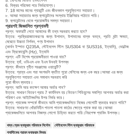
5. মেশিনের ভিডিও ইনস্টলেশন
6. বিক্রয় পরিষেবা পরে নির্ভরযোগ্য।
7. 18 মাসের মানের গ্যারান্টি এবং জীবনকাল প্রযুক্তিগত সহায়তা।
৮. আমরা সহায়তার জন্য ক্লায়েন্টদের সংস্থায় ইঞ্জিনিয়ার পাঠাতে পারি।
9. ক্লায়েন্টদের থেকে প্রয়োজনীয় সমস্ত সহায়তা।
প্রায়শই জিজ্ঞাসিত প্রশ্নাবলী
প্রশ্ন: অফারটি পেতে আমাদের কী তথ্য সরবরাহ করতে হবে?
উত্তর: প্রক্রিয়াজাতকরণের জন্য উপাদান, উপাদানের বাল্ক ঘনত্ব, প্রতি ঘন্টা ক্ষমতা,
মেঝেতে উচ্চতা নির্গমন, পণ্য উপাদান
(কার্বন ইস্পাত Q235A, স্টেইনলেস স্টিল SUS304 বা SUS316, ইত্যাদি), ভোল্টেজ
এবং ফ্রিকোয়েন্সি (Hz), ইত্যাদি
প্রশ্ন: এটি বিশেষ প্রয়োজনীয়তা পাওয়া যায়?
উত্তর: হ্যাঁ, ওডিএম এবং ইএম উভয়ই উপলব্ধ
প্রশ্ন: কীভাবে গৃহীত সরঞ্জামের ওয়ারেন্টি?
উত্তর: গ্রাহ্য এবং পরা অংশগুলি ব্যতীত পুরো মেশিনের জন্য এক বছর।আমরা এর জন্য
প্রযুক্তিগত সহায়তা এবং সমাধান সরবরাহ করি
পুরো জীবন ব্যবহার।
প্রশ্ন: আমি আর কতক্ষণ আমার অর্ডার পাব?
উত্তর: সাধারণ বিতরণ প্রায় 7 কার্যদিবস হয়।বিতরণ শিডিয়ুলের সমাপ্তি আপনার অর্ডার করা
পরিমাণ এবং আইটেমগুলির উপর নির্ভর করে।
প্রশ্ন: প্যাকেজ সম্পর্কে কীভাবে আমি প্যাকেজগুলিতে নিজের লোগোটি ব্যবহার করতে পারি?
উত্তর: সাধারণত ধোঁয়াবিহীন পাতলা পাতলা কাঠের ক্ষেত্রে প্যাক করা হয়।আমরা
প্যাকেজগুলিতে আপনার নিজস্ব লোগো চিহ্নিত করতে পারি।নিরপেক্ষ প্যাকিং উপলব্ধ।
খাদ্য গ্রেড ভ্যাকুয়াম পরিবাহক সিস্টেম
স্টেইনলেস স্টিল ভ্যাকুয়াম পরিবাহক
প্লাস্টিকের গ্রানুল ভ্যাকুয়াম ফিডার