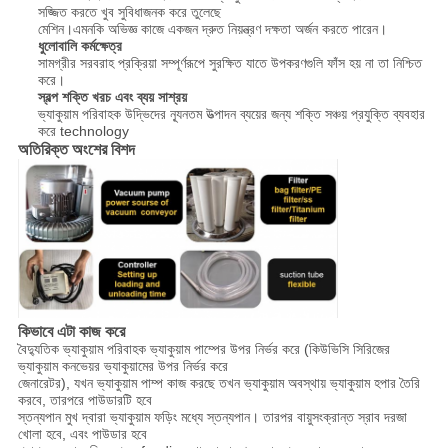
সজ্জিত করতে খুব সুবিধাজনক করে তুলেছে
মেশিন।এমনকি অভিজ্ঞ কাজে একজন দ্রুত নিয়ন্ত্রণ দক্ষতা অর্জন করতে পারেন।
ধুলোবালি কর্মক্ষেত্র
সামগ্রীর সরবরাহ প্রক্রিয়া সম্পূর্ণরূপে সুরক্ষিত যাতে উপকরণগুলি ফাঁস হয় না তা নিশ্চিত
করে।
স্বল্প শক্তি খরচ এবং ব্যয় সাশ্রয়
ভ্যাকুয়াম পরিবাহক উদ্ভিদের ন্যূনতম উত্পাদন ব্যয়ের জন্য শক্তি সঞ্চয় প্রযুক্তি ব্যবহার
করে technology
অতিরিক্ত অংশের বিশদ
কিভাবে এটা কাজ করে
বৈদ্যুতিক ভ্যাকুয়াম পরিবাহক ভ্যাকুয়াম পাম্পের উপর নির্ভর করে (কিউভিসি সিরিজের
ভ্যাকুয়াম কনভেয়র ভ্যাকুয়ামের উপর নির্ভর করে
জেনারেটর), যখন ভ্যাকুয়াম পাম্প কাজ করছে তখন ভ্যাকুয়াম অবস্থায় ভ্যাকুয়াম হপার তৈরি
করবে, তারপরে পাউডারটি হবে
স্তন্যপান মুখ দ্বারা ভ্যাকুয়াম ফড়িং মধ্যে স্তন্যপান। তারপর বায়ুসংক্রান্ত স্রাব দরজা
খোলা হবে, এবং পাউডার হবে