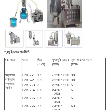
প্রযুক্তিগত পরামিতি
খবর ধরন
মডেল
গুঁড়া
পুরোপুরি আকার
ব্যাস সাকশন পাইপ
(KW)
(মিমি)
(মিমি)
বৈদ্যুতিক
EZKS -1
1.5
φ220 * 820
38
ভ্যাকুয়াম
EZKS-2
2.2
φ220 * 820
38
কনভেয়র
EZKS -3
3
φ290 * 950
51
সিস্টেম
EZKS -4
5.5
φ420 *
51
1250
EZKS -5
5.5
φ420 *
51
1350
EZKS -6
7.5
φ420 *
63
1450