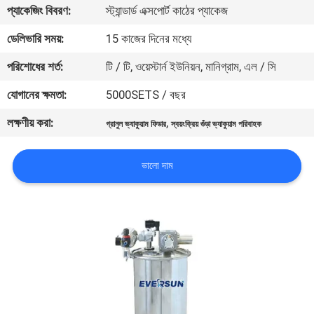
ভ্রমণ
প্যাকেজিং বিবরণ:
স্ট্যান্ডার্ড এক্সপোর্ট কাঠের প্যাকেজ
ডেলিভারি সময়:
15 কাজের দিনের মধ্যে
মান
পরিশোধের শর্ত:
টি / টি, ওয়েস্টার্ন ইউনিয়ন, মানিগ্রাম, এল / সি
নিয়ন্ত্রণ
যোগানের ক্ষমতা:
5000SETS / বছর
লক্ষণীয় করা:
,
যোগাযোগ
গ্রানুল ভ্যাকুয়াম ফিডার
স্বয়ংক্রিয় গুঁড়া ভ্যাকুয়াম পরিবাহক
করুন
ভালো দাম
উদ্ধৃতির
জন্য
আবেদন
সাইটম্যাপ