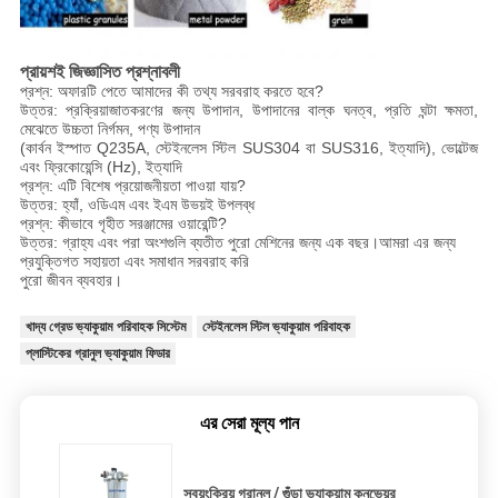
প্রায়শই জিজ্ঞাসিত প্রশ্নাবলী
প্রশ্ন: অফারটি পেতে আমাদের কী তথ্য সরবরাহ করতে হবে?
উত্তর: প্রক্রিয়াজাতকরণের জন্য উপাদান, উপাদানের বাল্ক ঘনত্ব, প্রতি ঘন্টা ক্ষমতা,
মেঝেতে উচ্চতা নির্গমন, পণ্য উপাদান
(কার্বন ইস্পাত Q235A, স্টেইনলেস স্টিল SUS304 বা SUS316, ইত্যাদি), ভোল্টেজ
এবং ফ্রিকোয়েন্সি (Hz), ইত্যাদি
প্রশ্ন: এটি বিশেষ প্রয়োজনীয়তা পাওয়া যায়?
উত্তর: হ্যাঁ, ওডিএম এবং ইএম উভয়ই উপলব্ধ
প্রশ্ন: কীভাবে গৃহীত সরঞ্জামের ওয়ারেন্টি?
উত্তর: গ্রাহ্য এবং পরা অংশগুলি ব্যতীত পুরো মেশিনের জন্য এক বছর।আমরা এর জন্য
প্রযুক্তিগত সহায়তা এবং সমাধান সরবরাহ করি
পুরো জীবন ব্যবহার।
খাদ্য গ্রেড ভ্যাকুয়াম পরিবাহক সিস্টেম
স্টেইনলেস স্টিল ভ্যাকুয়াম পরিবাহক
প্লাস্টিকের গ্রানুল ভ্যাকুয়াম ফিডার
এর সেরা মূল্য পান
স্বয়ংক্রিয় গ্রানুল / গুঁড়া ভ্যাকুয়াম কনভেয়র