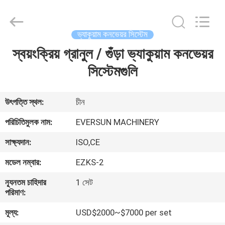
EVERSUN
Machinery
(Henan)
Co.,
Ltd.
ভ্যাকুয়াম কনভেয়র সিস্টেম
All
Rights
Reserved.
স্বয়ংক্রিয় গ্রানুল / গুঁড়া ভ্যাকুয়াম কনভেয়র
বাড়ি
সিস্টেমগুলি
পণ্য
উৎপত্তি স্থল:
চীন
VR
পরিচিতিমুলক নাম:
EVERSUN MACHINERY
প্রদর্শন
সাক্ষ্যদান:
ISO,CE
মডেল নম্বার:
EZKS-2
আমাদের
সম্পর্কে
ন্যূনতম চাহিদার
1 সেট
পরিমাণ:
মূল্য:
USD$2000~$7000 per set
কারখানা