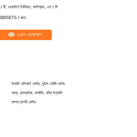
ি / টি, ওয়েস্টার্ন ইউনিয়ন, মানিগ্রাম, এল / সি
000SETS / বছর
এখন যোগাযোগ
ইতালি ওলিআই মোটর, সুইস এবিবি মোটর
খাদ্য, রাসায়নিক, ফার্মাসি, খনির ইত্যাদি
কম্পন চালনী মেশিন