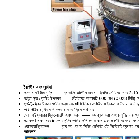
বৈশিষ্ট্য এবং সুবিধা
ক্ষমতার নাটকীয় বৃদ্ধি —— প্রসেসিং ভলিউম সাধারণ স্ক্রিনিং মেশিনের চেয়ে 2-10 
আল্ট্রা সূক্ষ্ম গ্রেডিং উপলব্ধ —— ছাঁটাইয়ের আকারটি 600 মেশ (0.023 মিমি) 
হার্ড-টু-স্ক্রিন উপকরণগুলির জন্য দক্ষ sil সিলিকন কার্বাইড মাইক্রো পাউডার, হার্ড
কফি পাউডার, ইত্যাদি দক্ষতার সাথে স্ক্রিন করা যায়
চালন পরিষ্কারের ফ্রিকোয়েন্সি হ্রাস করুন —— কম ব্লক করা এবং চালুনির উচ্চ থ্র
কম রক্ষণাবেক্ষণ ব্যয় ieve চালুনির ক্ষতির ক্ষতি হ্রাস করে এবং জালটি সবসময় মের
ওয়াইড্যাপ্লিকেশন —— প্রায় সব ধরণের সিভিং মেশিনই এই সিস্টেমটি ব্যবহার ক
আবেদন