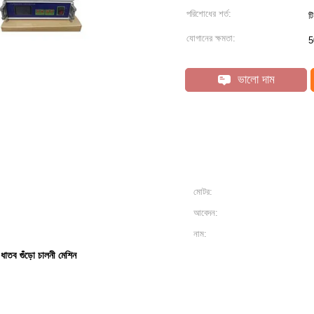
পরিশোধের শর্ত:
ট
যোগানের ক্ষমতা:
5
ভালো দাম
মোটর:
আবেদন:
নাম:
ষ্ম ধাতব গুঁড়ো চালনী মেশিন