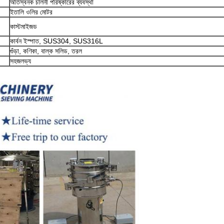
অতিস্বনক চালনী পরিষ্কারের ব্যবস্থা
ইতালি ওলির মোটর
কাস্টমাইজড
কার্বন ইস্পাত, SUS304, SUS316L
গুঁড়া, কণিকা, বাল্ক সলিড, তরল
সহজলভ্য