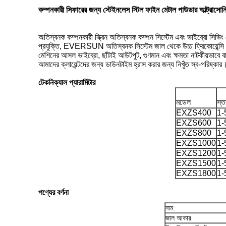
কম্পনকারী সিফারের জন্য স্টেইনলেস স্টিল ফাইন মেটাল পাউডার আল্ট্রাসোনি
অতিস্বনক কম্পনকারী স্ক্রিন অতিস্বনক কম্পন সিস্টেম এবং ভাইব্রো সিভিং
প্রযুক্তি, EVERSUN অতিস্বনক সিস্টেম জাল থেকে উচ্চ ফ্রিকোয়েন্সি 
মেশিনের আসল ভাইব্রো, ছাঁটাই আউটপুট, গুণমান এবং ক্ষমতা নাটকীয়ভাবে
আমাদের ক্লায়েন্টদের জন্য ডাউনটাইম হ্রাস করার জন্য নিখুঁত স্ব-পরিষ্কার
টেকনিক্যাল প্যারামিটার
মডেল
স্ত
EXZS400
1-
EXZS600
1-
EXZS800
1-
EXZS1000
1-
EXZS1200
1-
EXZS1500
1-
EXZS1800
1-
পণ্যের বর্ণনা
নাম:
জাল আকার