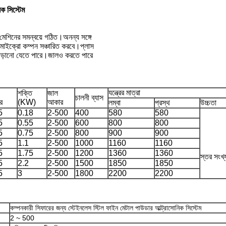
ক সিস্টেম
 মেশিনের সমন্বয়ে গঠিত।অনন্য সঙ্গে
মাইক্রো কম্পন সঞ্চারিত করবে।প্লাস
 বাড়ানো যেতে পারে।জালও করতে পারে
।
যন্ত্রের মাত্রা
শক্তি
জাল
চালনী ব্যাস
র
(KW)
আকার
লম্বা
প্রস্থ
উচ্চতা
5
0.18
2-500
400
580
580
5
0.55
2-500
600
800
800
5
0.75
2-500
800
900
900
5
1.1
2-500
1000
1160
1160
5
1.75
2-500
1200
1360
1360
স্তর সংখ্
5
2.2
2-500
1500
1850
1850
5
3
2-500
1800
2200
2200
কম্পনকারী সিফারের জন্য স্টেইনলেস স্টিল ফাইন মেটাল পাউডার আল্ট্রাসোনিক সিস্টেম
2 ~ 500