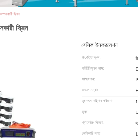
পনকারী স্ক্রিন
ারী স্ক্রিন
বেসিক ইনফরমেশন
উৎপত্তি স্থল:
চ
পরিচিতিমুলক নাম:
সাক্ষ্যদান:
I
মডেল নম্বার:
E
ন্যূনতম চাহিদার পরিমাণ:
1
মূল্য:
U
প্যাকেজিং বিবরণ:
স্
ডেলিভারি সময়:
1