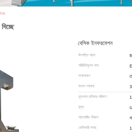
চ্ছে
দিচ্ছে
বেসিক ইনফরমেশন
উৎপত্তি স্থল:
চ
পরিচিতিমুলক নাম:
সাক্ষ্যদান:
I
মডেল নম্বার:
3
ন্যূনতম চাহিদার পরিমাণ:
1
মূল্য:
U
প্যাকেজিং বিবরণ:
স্
ডেলিভারি সময়:
1