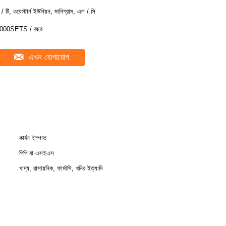
ি / টি, ওয়েস্টার্ন ইউনিয়ন, মানিগ্রাম, এল / সি
000SETS / বছর
এখন যোগাযোগ
কার্বন ইস্পাত
পিপি বা এসইএস
খাদ্য, রাসায়নিক, ফার্মাসি, খনির ইত্যাদি