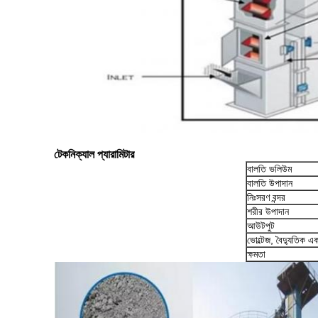
টেকনিক্যাল প্যারামিটার
বালতি ভলিউম
বালতি উপাদান
নিঃসরণ বন্দর
শরীর উপাদান
আউটপুট
ভোল্টেজ, বৈদ্যুতিক এ
ক্ষমতা