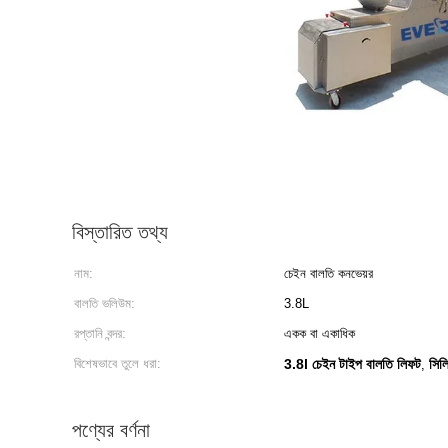
বিস্তারিত তথ্য
নাম:
চেইন বালতি কনভেয়র
বালতি ভলিউম:
3.8L
রপ্তানি বন্দর:
একক বা একাধিক
বিশেষভাবে তুলে ধরা:
3.8l চেইন টাইপ বালতি লিফট
সিল
,
পণ্যের বর্ণনা