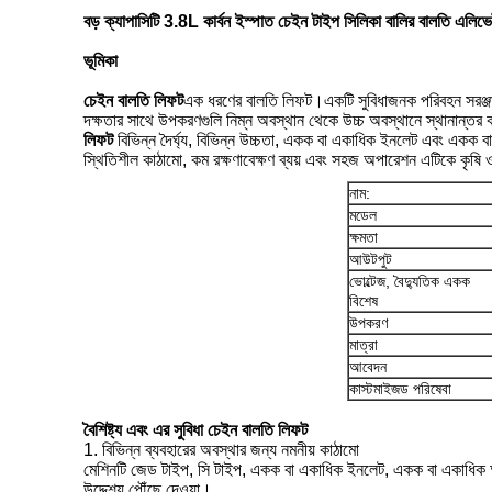
বড় ক্যাপাসিটি 3.8L কার্বন ইস্পাত চেইন টাইপ সিলিকা বালির বালতি এলিভ
ভূমিকা
চেইন বালতি লিফট
এক ধরণের বালতি লিফট।একটি সুবিধাজনক পরিবহন সরঞ্জা
দক্ষতার সাথে উপকরণগুলি নিম্ন অবস্থান থেকে উচ্চ অবস্থানে স্থানান্তর 
লিফট
বিভিন্ন দৈর্ঘ্য, বিভিন্ন উচ্চতা, একক বা একাধিক ইনলেট এবং একক 
স্থিতিশীল কাঠামো, কম রক্ষণাবেক্ষণ ব্যয় এবং সহজ অপারেশন এটিকে কৃষি ও 
নাম:
মডেল
ক্ষমতা
আউটপুট
ভোল্টেজ, বৈদ্যুতিক একক
বিশেষ
উপকরণ
মাত্রা
আবেদন
কাস্টমাইজড পরিষেবা
বৈশিষ্ট্য এবং এর সুবিধা
চেইন বালতি লিফট
1. বিভিন্ন ব্যবহারের অবস্থার জন্য নমনীয় কাঠামো
মেশিনটি জেড টাইপ, সি টাইপ, একক বা একাধিক ইনলেট, একক বা একাধিক
উদ্দেশ্য পৌঁছে দেওয়া।