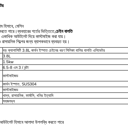
েটর
ম হিসাবে, মেশিন
করতে পারে।ব্যবহারের শর্তের ভিত্তিতে,
চেইন বালতি
বা একাধিক আউটলেট দিয়ে কাস্টমাইজ করা যায়।
রাসায়নিক শিল্পের জন্য ব্যাপকভাবে ব্যবহৃত হয়।
বড় ক্যাপাসিটি 3.8L কার্বন ইস্পাত চেইনের ধরণ সিলিকা বালির বালতি এলিভেটর
3.8L
1.5kw
6.5-8 এম 3 / ঘন্টা
কাস্টমাইজড
কার্বন ইস্পাত, SUS304
কাস্টমাইজড
খাদ্য, রাসায়নিক, ফার্মাসি, খনির ইত্যাদি
সহজলভ্য
 আউটলেট হিসাবে আলাদা উপলব্ধি করতে পারে