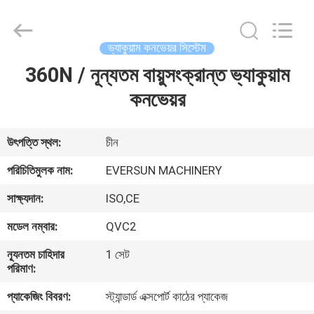
EVERSUN
Machinery
(Henan)
Co.,
Ltd.
ভ্যাকুয়াম কনভেয়র সিস্টেম
All
Rights
Reserved.
360N / নূন্যতম বায়ুসংক্রান্ত ভ্যাকুয়াম
বাড়ি
কনভেয়র
পণ্য
উৎপত্তি স্থল:
চীন
VR
পরিচিতিমুলক নাম:
EVERSUN MACHINERY
প্রদর্শন
সাক্ষ্যদান:
ISO,CE
মডেল নম্বার:
QVC2
আমাদের
সম্পর্কে
ন্যূনতম চাহিদার
1 সেট
পরিমাণ:
প্যাকেজিং বিবরণ:
স্ট্যান্ডার্ড এক্সপোর্ট কাঠের প্যাকেজ
কারখানা