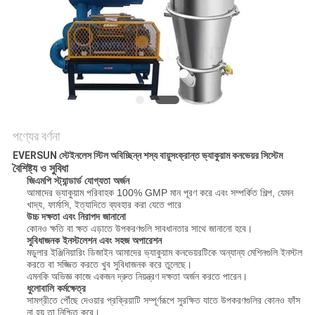
গোপনীয়তা
নীতি
পণ্যের বর্ণনা
EVERSUN স্টেইনলেস স্টিল অবিচ্ছিন্ন শস্য বায়ুসংক্রান্ত ভ্যাকুয়াম কনভেয়র সিস্টেম
বৈশিষ্ট্য ও সুবিধা
জিএমপি স্ট্যান্ডার্ড যোগ্যতা অর্জন
আমাদের ভ্যাকুয়াম পরিবাহক 100% GMP মান পূরণ করে এবং সম্পর্কিত শিল্প, যেমন
খাদ্য, ফার্মাসি, ইত্যাদিতে ব্যবহার করা যেতে পারে
উচ্চ দক্ষতা এবং নিরাপদ জানানো
কোনও ক্ষতি বা ক্ষত এড়াতে উপকরণগুলি সাবধানতার সাথে জানানো হবে।
সুবিধাজনক ইনস্টলেশন এবং সহজ অপারেশন
মডুলার ইঞ্জিনিয়ারিং ডিজাইন আমাদের ভ্যাকুয়াম কনভেয়রটিকে অন্যান্য মেশিনগুলি ইনস্টল
করতে বা সজ্জিত করতে খুব সুবিধাজনক করে তুলেছে।
এমনকি অভিজ্ঞ কাজে একজন দ্রুত নিয়ন্ত্রণ দক্ষতা অর্জন করতে পারেন।
ধুলোবালি কর্মক্ষেত্র
সামগ্রীতে পৌঁছে দেওয়ার প্রক্রিয়াটি সম্পূর্ণরূপে সুরক্ষিত যাতে উপকরণগুলির কোনও ফাঁস
না হয় তা নিশ্চিত করে।