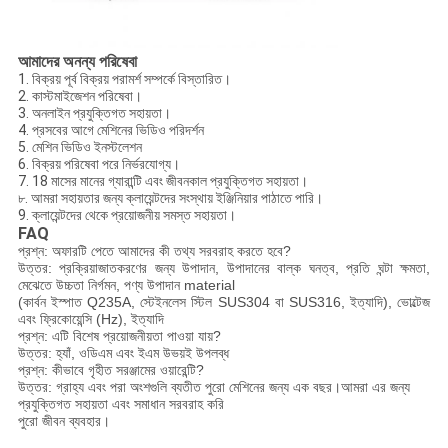
আমাদের অনন্য পরিষেবা
1. বিক্রয় পূর্ব বিক্রয় পরামর্শ সম্পর্কে বিস্তারিত।
2. কাস্টমাইজেশন পরিষেবা।
3. অনলাইন প্রযুক্তিগত সহায়তা।
4. প্রসবের আগে মেশিনের ভিডিও পরিদর্শন
5. মেশিন ভিডিও ইনস্টলেশন
6. বিক্রয় পরিষেবা পরে নির্ভরযোগ্য।
7. 18 মাসের মানের গ্যারান্টি এবং জীবনকাল প্রযুক্তিগত সহায়তা।
৮. আমরা সহায়তার জন্য ক্লায়েন্টদের সংস্থায় ইঞ্জিনিয়ার পাঠাতে পারি।
9. ক্লায়েন্টদের থেকে প্রয়োজনীয় সমস্ত সহায়তা।
FAQ
প্রশ্ন: অফারটি পেতে আমাদের কী তথ্য সরবরাহ করতে হবে?
উত্তর: প্রক্রিয়াজাতকরণের জন্য উপাদান, উপাদানের বাল্ক ঘনত্ব, প্রতি ঘন্টা ক্ষমতা,
মেঝেতে উচ্চতা নির্গমন, পণ্য উপাদান material
(কার্বন ইস্পাত Q235A, স্টেইনলেস স্টিল SUS304 বা SUS316, ইত্যাদি), ভোল্টেজ
এবং ফ্রিকোয়েন্সি (Hz), ইত্যাদি
প্রশ্ন: এটি বিশেষ প্রয়োজনীয়তা পাওয়া যায়?
উত্তর: হ্যাঁ, ওডিএম এবং ইএম উভয়ই উপলব্ধ
প্রশ্ন: কীভাবে গৃহীত সরঞ্জামের ওয়ারেন্টি?
উত্তর: গ্রাহ্য এবং পরা অংশগুলি ব্যতীত পুরো মেশিনের জন্য এক বছর।আমরা এর জন্য
প্রযুক্তিগত সহায়তা এবং সমাধান সরবরাহ করি
পুরো জীবন ব্যবহার।