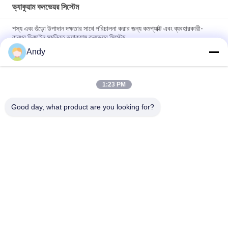
ভ্যাকুয়াম কনভেয়র সিস্টেম
শস্য এবং গুঁড়ো উপাদান দক্ষতার সাথে পরিচালনা করার জন্য কমপ্যাক্ট এবং ব্যবহারকারী-
বান্ধব ডিজাইন সমন্বিত ভ্যাকুয়াম কনভেয়র সিস্টেম
Andy
শিল্প প্রক্রিয়ায় কণিকাকার পদার্থের অবিচ্ছিন্ন খাওয়ানো এবং নিষ্কাশনের জন্য স্বয়ংক্রিয়
ভ্যাকুয়াম কনভেয়র সিস্টেম
1:23 PM
ভ্যাকুয়াম কনভেয়র সিস্টেমগুলি ধুলো মুক্ত বন্ধ পাইপলাইন প্রযুক্তির সাথে পাউডার এবং
দানাদার উপকরণগুলি নিরাপদে পরিবহন করার জন্য ডিজাইন করা হয়েছে
Good day, what product are you looking for?
সব
স্পন্দনশীল স্ক্রিনিং মেশিন
গিটারি স্ক্রিনিং মেশিন
টাম্বল স্ক্রিনিং মেশিন
বাল্ক ব্যাগ আনলোডার
ভ্যাকুয়াম কনভেয়র সিস্টেম
রিবন ব্লেন্ডার মেশিন