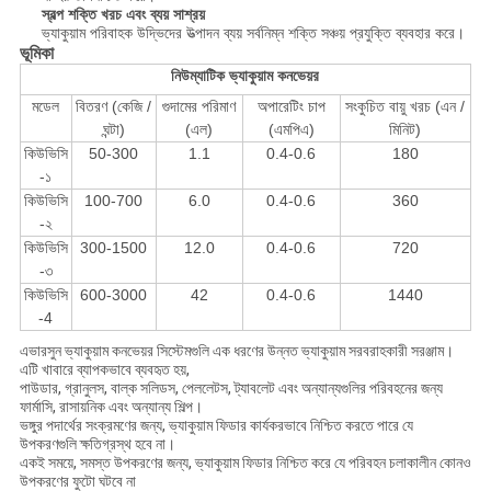
স্বল্প শক্তি খরচ এবং ব্যয় সাশ্রয়
ভ্যাকুয়াম পরিবাহক উদ্ভিদের উত্পাদন ব্যয় সর্বনিম্ন শক্তি সঞ্চয় প্রযুক্তি ব্যবহার করে।
ভূমিকা
নিউম্যাটিক ভ্যাকুয়াম কনভেয়র
মডেল
বিতরণ (কেজি /
গুদামের পরিমাণ
অপারেটিং চাপ
সংকুচিত বায়ু খরচ (এন /
ঘন্টা)
(এল)
(এমপিএ)
মিনিট)
কিউভিসি
50-300
1.1
0.4-0.6
180
-১
কিউভিসি
100-700
6.0
0.4-0.6
360
-২
কিউভিসি
300-1500
12.0
0.4-0.6
720
-৩
কিউভিসি
600-3000
42
0.4-0.6
1440
-4
এভারসুন ভ্যাকুয়াম কনভেয়র সিস্টেমগুলি এক ধরণের উন্নত ভ্যাকুয়াম সরবরাহকারী সরঞ্জাম।
এটি খাবারে ব্যাপকভাবে ব্যবহৃত হয়,
পাউডার, গ্রানুলস, বাল্ক সলিডস, পেললেটস, ট্যাবলেট এবং অন্যান্যগুলির পরিবহনের জন্য
ফার্মাসি, রাসায়নিক এবং অন্যান্য শিল্প।
ভঙ্গুর পদার্থের সংক্রমণের জন্য, ভ্যাকুয়াম ফিডার কার্যকরভাবে নিশ্চিত করতে পারে যে
উপকরণগুলি ক্ষতিগ্রস্থ হবে না।
একই সময়ে, সমস্ত উপকরণের জন্য, ভ্যাকুয়াম ফিডার নিশ্চিত করে যে পরিবহন চলাকালীন কোনও
উপকরণের ফুটো ঘটবে না