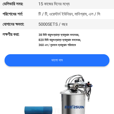
ভ্রমণ
ডেলিভারি সময়:
15 কাজের দিনের মধ্যে
পরিশোধের শর্ত:
টি / টি, ওয়েস্টার্ন ইউনিয়ন, মানিগ্রাম, এল / সি
মান
যোগানের ক্ষমতা:
5000SETS / বছর
নিয়ন্ত্রণ
লক্ষণীয় করা:
,
38 মিমি বায়ুসংক্রান্ত ভ্যাকুয়াম কনভেয়র
,
820 মিমি বায়ুসংক্রান্ত ভ্যাকুয়াম কনভেয়র
যোগাযোগ
360 এন / ন্যূনতম ভ্যাকুয়াম পরিবাহক
করুন
ভালো দাম
উদ্ধৃতির
জন্য
আবেদন
সাইটম্যাপ