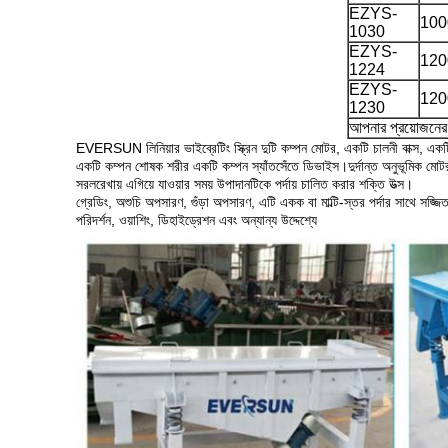
EZYS-
100
1030
EZYS-
120
1224
EZYS-
120
1230
আপনার প্রয়োজনের 
EVERSUN লিনিয়ার ভাইব্রেটিং স্ক্রিন দুটি কম্পন মোটর, একটি চালনী বাক্স, একটি 
একটি কম্পন শোষক শরীর একটি কম্পন স্যাঁতসেঁতে ডিভাইস।দুর্দান্ত অনুভূমিক মোটর 
সরলরেখায় এগিয়ে যাওয়ার সময় উপাদানটিকে পর্দায় চালিত করার শক্তি উত্স।
গ্রেডিং, অশুচি অপসারণ, গুঁড়া অপসারণ, এটি একক বা মাল্টি-স্তর পর্দার সাথে সজ্জ
পরিদর্শন, ওয়াশিং, ডিহাইড্রেশন এবং অন্যান্য উদ্দেশ্যে