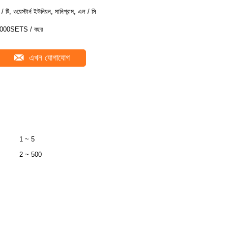
ি / টি, ওয়েস্টার্ন ইউনিয়ন, মানিগ্রাম, এল / সি
000SETS / বছর
এখন যোগাযোগ
1 ~ 5
2 ~ 500