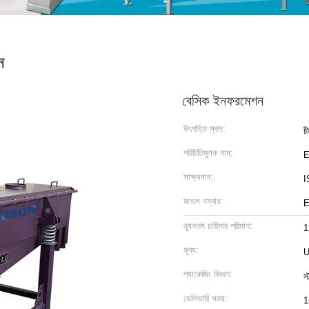
ন
বেসিক ইনফরমেশন
উৎপত্তি স্থল:
চ
পরিচিতিমুলক নাম:
সাক্ষ্যদান:
I
মডেল নম্বার:
E
ন্যূনতম চাহিদার পরিমাণ:
1
মূল্য:
U
প্যাকেজিং বিবরণ:
স্
ডেলিভারি সময়:
1