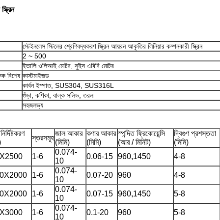
্ক্রিন
স্টেইনলেস স্টিলের শ্রেণিবদ্ধকরণ স্ক্রিন আয়রন আকৃতির লিনিয়ার কম্পনকারী স্ক্রিন
2 ~ 500
ইতালি ওলিআই মোটর, সুইস এবিবি মোটর
একক বিশেষ
কাস্টমাইজড
কার্বন ইস্পাত, SUS304, SUS316L
গুঁড়া, কণিকা, বাল্ক সলিড, তরল
সহজলভ্য
 নির্দিষ্টকরণ
জাল আকার
কণার আকার
স্পন্দিত ফ্রিকোয়েন্সি
দ্বিগুণ প্রশস্ততা
স্তরসমূহ
)
(মিমি)
(মিমি)
(আর / মিনিট)
(মিমি)
0.074-
X2500
1-6
0.06-15
960,1450
4-8
10
0.074-
0X2000
1-6
0.07-20
960
4-8
10
0.074-
0X2000
1-6
0.07-15
960,1450
5-8
10
0.074-
X3000
1-6
0.1-20
960
5-8
10