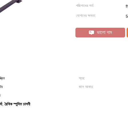
পরিশোধের শর্ত:
ট
যোগানের ক্ষমতা:
5
ভালো দাম
ক্রিন
স্তর:
টর
জাল আকার:
ি
দা
রৈখিক স্পন্দিত চালনী
,