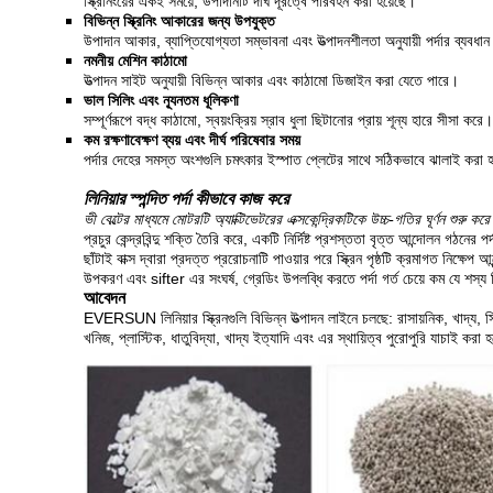
স্ক্রিনিংয়ের একই সময়ে, উপাদানটি দীর্ঘ দূরত্বে পরিবহন করা হয়েছে।
বিভিন্ন স্ক্রিনিং আকারের জন্য উপযুক্ত
উপাদান আকার, ব্যাপ্তিযোগ্যতা সম্ভাবনা এবং উত্পাদনশীলতা অনুযায়ী পর্দার ব্যবধা
নমনীয় মেশিন কাঠামো
উত্পাদন সাইট অনুযায়ী বিভিন্ন আকার এবং কাঠামো ডিজাইন করা যেতে পারে।
ভাল সিলিং এবং ন্যূনতম ধূলিকণা
সম্পূর্ণরূপে বদ্ধ কাঠামো, স্বয়ংক্রিয় স্রাব ধুলা ছিটানোর প্রায় শূন্য হারে সীসা করে।
কম রক্ষণাবেক্ষণ ব্যয় এবং দীর্ঘ পরিষেবার সময়
পর্দার দেহের সমস্ত অংশগুলি চমৎকার ইস্পাত প্লেটের সাথে সঠিকভাবে ঝালাই করা হয
লিনিয়ার স্পন্দিত পর্দা কীভাবে কাজ করে
ভী বেল্টের মাধ্যমে মোটরটি অ্যাক্টিভেটরের এক্সকেন্দ্রিকটিকে উচ্চ-গতির ঘূর্ণন শুরু কর
প্রচুর কেন্দ্রবিন্দু শক্তি তৈরি করে, একটি নির্দিষ্ট প্রশস্ততা বৃত্ত আন্দোলন গঠনে
ছাঁটাই বাক্স দ্বারা প্রদত্ত প্ররোচনাটি পাওয়ার পরে স্ক্রিন পৃষ্ঠটি ক্রমাগত নিক্ষেপ
উপকরণ এবং sifter এর সংঘর্ষ, গ্রেডিং উপলব্ধি করতে পর্দা গর্ত চেয়ে কম যে শস্য 
আবেদন
EVERSUN লিনিয়ার স্ক্রিনগুলি বিভিন্ন উত্পাদন লাইনে চলছে: রাসায়নিক, খাদ্য, সি
খনিজ, প্লাস্টিক, ধাতুবিদ্যা, খাদ্য ইত্যাদি এবং এর স্থায়িত্ব পুরোপুরি যাচাই করা 