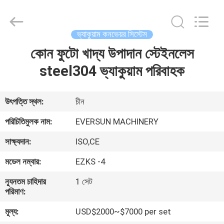
EVERSUN
Machinery
(Henan)
Co.,
Ltd.
ভ্যাকুয়াম কনভেয়র সিস্টেম
All
Rights
Reserved.
কোন ফুটো খাদ্য উপাদান স্টেইনলেস
বাড়ি
steel304 ভ্যাকুয়াম পরিবাহক
পণ্য
উৎপত্তি স্থল:
চীন
VR
পরিচিতিমুলক নাম:
EVERSUN MACHINERY
প্রদর্শন
সাক্ষ্যদান:
ISO,CE
মডেল নম্বার:
EZKS -4
আমাদের
সম্পর্কে
ন্যূনতম চাহিদার
1 সেট
পরিমাণ:
মূল্য:
USD$2000~$7000 per set
কারখানা