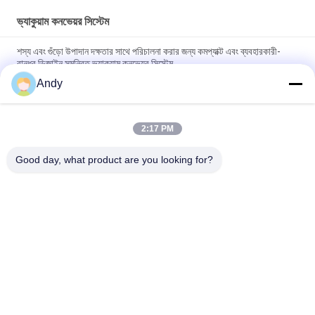
ভ্যাকুয়াম কনভেয়র সিস্টেম
শস্য এবং গুঁড়ো উপাদান দক্ষতার সাথে পরিচালনা করার জন্য কমপ্যাক্ট এবং ব্যবহারকারী-
বান্ধব ডিজাইন সমন্বিত ভ্যাকুয়াম কনভেয়র সিস্টেম
Andy
শিল্প প্রক্রিয়ায় কণিকাকার পদার্থের অবিচ্ছিন্ন খাওয়ানো এবং নিষ্কাশনের জন্য স্বয়ংক্রিয়
ভ্যাকুয়াম কনভেয়র সিস্টেম
2:17 PM
ভ্যাকুয়াম কনভেয়র সিস্টেমগুলি ধুলো মুক্ত বন্ধ পাইপলাইন প্রযুক্তির সাথে পাউডার এবং
দানাদার উপকরণগুলি নিরাপদে পরিবহন করার জন্য ডিজাইন করা হয়েছে
Good day, what product are you looking for?
সব
স্পন্দনশীল স্ক্রিনিং মেশিন
গিটারি স্ক্রিনিং মেশিন
টাম্বল স্ক্রিনিং মেশিন
বাল্ক ব্যাগ আনলোডার