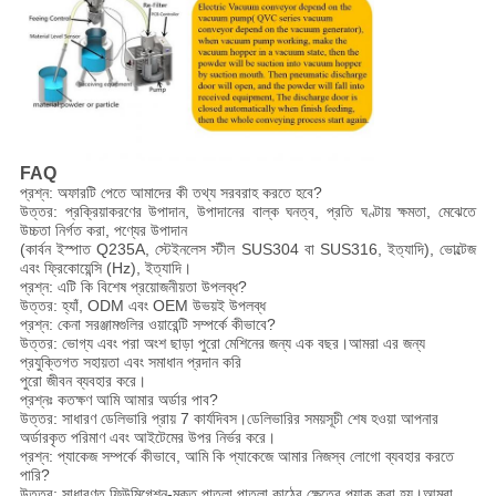
FAQ
প্রশ্ন: অফারটি পেতে আমাদের কী তথ্য সরবরাহ করতে হবে?
উত্তর: প্রক্রিয়াকরণের উপাদান, উপাদানের বাল্ক ঘনত্ব, প্রতি ঘণ্টায় ক্ষমতা, মেঝেতে
উচ্চতা নির্গত করা, পণ্যের উপাদান
(কার্বন ইস্পাত Q235A, স্টেইনলেস স্টীল SUS304 বা SUS316, ইত্যাদি), ভোল্টেজ
এবং ফ্রিকোয়েন্সি (Hz), ইত্যাদি।
প্রশ্ন: এটি কি বিশেষ প্রয়োজনীয়তা উপলব্ধ?
উত্তর: হ্যাঁ, ODM এবং OEM উভয়ই উপলব্ধ
প্রশ্ন: কেনা সরঞ্জামগুলির ওয়ারেন্টি সম্পর্কে কীভাবে?
উত্তর: ভোগ্য এবং পরা অংশ ছাড়া পুরো মেশিনের জন্য এক বছর।আমরা এর জন্য
প্রযুক্তিগত সহায়তা এবং সমাধান প্রদান করি
পুরো জীবন ব্যবহার করে।
প্রশ্নঃ কতক্ষণ আমি আমার অর্ডার পাব?
উত্তর: সাধারণ ডেলিভারি প্রায় 7 কার্যদিবস।ডেলিভারির সময়সূচী শেষ হওয়া আপনার
অর্ডারকৃত পরিমাণ এবং আইটেমের উপর নির্ভর করে।
প্রশ্ন: প্যাকেজ সম্পর্কে কীভাবে, আমি কি প্যাকেজে আমার নিজস্ব লোগো ব্যবহার করতে
পারি?
উত্তর: সাধারণত ফিউমিগেশন-মুক্ত পাতলা পাতলা কাঠের ক্ষেত্রে প্যাক করা হয়।আমরা