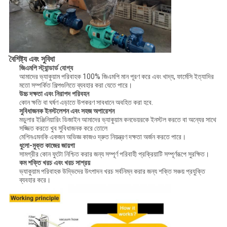
বৈশিষ্ট্য এবং সুবিধা
জিএমপি স্ট্যান্ডার্ড যোগ্য
আমাদের ভ্যাকুয়াম পরিবাহক 100% জিএমপি মান পূরণ করে এবং খাদ্য, ফার্মেসি ইত্যাদির
মতো সম্পর্কিত শিল্পগুলিতে ব্যবহার করা যেতে পারে।
উচ্চ দক্ষতা এবং নিরাপদ পরিবহন
কোন ক্ষতি বা ঘর্ষণ এড়াতে উপকরণ সাবধানে অবহিত করা হবে.
সুবিধাজনক ইনস্টলেশন এবং সহজ অপারেশন
মডুলার ইঞ্জিনিয়ারিং ডিজাইন আমাদের ভ্যাকুয়াম কনভেয়রকে ইনস্টল করতে বা অন্যের সাথে
সজ্জিত করতে খুব সুবিধাজনক করে তোলে
মেশিনএমনকি একজন অভিজ্ঞ কাজও দ্রুত নিয়ন্ত্রণ দক্ষতা অর্জন করতে পারে।
ধুলো-মুক্ত কাজের জায়গা
সামগ্রীর কোন ফুটো নিশ্চিত করার জন্য সম্পূর্ণ পরিবাহী প্রক্রিয়াটি সম্পূর্ণরূপে সুরক্ষিত।
কম শক্তি খরচ এবং খরচ সাশ্রয়
ভ্যাকুয়াম পরিবাহক উদ্ভিদের উৎপাদন খরচ সর্বনিম্ন করার জন্য শক্তি সঞ্চয় প্রযুক্তি
ব্যবহার করে।