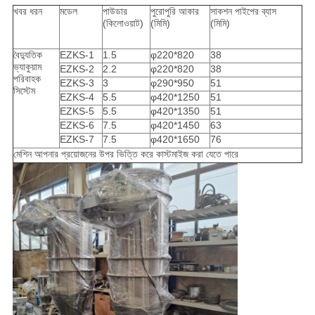
খবর ধরন
মডেল
পাউডার
পুরোপুরি আকার
সাকশন পাইপের ব্যাস
(কিলোওয়াট)
(মিমি)
(মিমি)
বৈদ্যুতিক
EZKS-1
1.5
φ220*820
38
ভ্যাকুয়াম
EZKS-2
2.2
φ220*820
38
পরিবাহক
EZKS-3
3
φ290*950
51
সিস্টেম
EZKS-4
5.5
φ420*1250
51
EZKS-5
5.5
φ420*1350
51
EZKS-6
7.5
φ420*1450
63
EZKS-7
7.5
φ420*1650
76
মেশিন আপনার প্রয়োজনের উপর ভিত্তি করে কাস্টমাইজ করা যেতে পারে