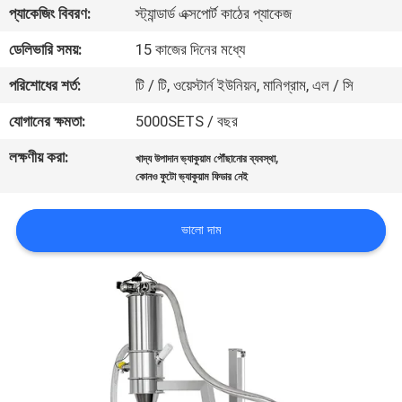
ভ্রমণ
প্যাকেজিং বিবরণ:
স্ট্যান্ডার্ড এক্সপোর্ট কাঠের প্যাকেজ
ডেলিভারি সময়:
15 কাজের দিনের মধ্যে
মান
পরিশোধের শর্ত:
টি / টি, ওয়েস্টার্ন ইউনিয়ন, মানিগ্রাম, এল / সি
নিয়ন্ত্রণ
যোগানের ক্ষমতা:
5000SETS / বছর
লক্ষণীয় করা:
,
যোগাযোগ
খাদ্য উপাদান ভ্যাকুয়াম পৌঁছানোর ব্যবস্থা
কোনও ফুটো ভ্যাকুয়াম ফিডার নেই
করুন
ভালো দাম
উদ্ধৃতির
জন্য
আবেদন
সাইটম্যাপ