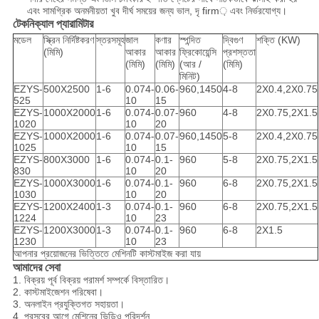
এবং সামগ্রিক অনমনীয়তা খুব দীর্ঘ সময়ের জন্য ভাল, দৃ firm় এবং নির্ভরযোগ্য।
টেকনিক্যাল প্যারামিটার
মডেল
স্ক্রিন নির্দিষ্টকরণ
স্তরসমূহ
জাল
কণার
স্পন্দিত
দ্বিগুণ
শক্তি (KW)
(মিমি)
আকার
আকার
ফ্রিকোয়েন্সি
প্রশস্ততা
(মিমি)
(মিমি)
(আর /
(মিমি)
মিনিট)
EZYS-
500X2500
1-6
0.074-
0.06-
960,1450
4-8
2X0.4,2X0.75
525
10
15
EZYS-
1000X2000
1-6
0.074-
0.07-
960
4-8
2X0.75,2X1.5
1020
10
20
EZYS-
1000X2000
1-6
0.074-
0.07-
960,1450
5-8
2X0.4,2X0.75
1025
10
15
EZYS-
800X3000
1-6
0.074-
0.1-
960
5-8
2X0.75,2X1.5
830
10
20
EZYS-
1000X3000
1-6
0.074-
0.1-
960
6-8
2X0.75,2X1.5
1030
10
20
EZYS-
1200X2400
1-3
0.074-
0.1-
960
6-8
2X0.75,2X1.5
1224
10
23
EZYS-
1200X3000
1-3
0.074-
0.1-
960
6-8
2X1.5
1230
10
23
আপনার প্রয়োজনের ভিত্তিতে মেশিনটি কাস্টমাইজ করা যায়
আমাদের সেবা
1. বিক্রয় পূর্ব বিক্রয় পরামর্শ সম্পর্কে বিস্তারিত।
2. কাস্টমাইজেশন পরিষেবা।
3. অনলাইন প্রযুক্তিগত সহায়তা।
4. প্রসবের আগে মেশিনের ভিডিও পরিদর্শন