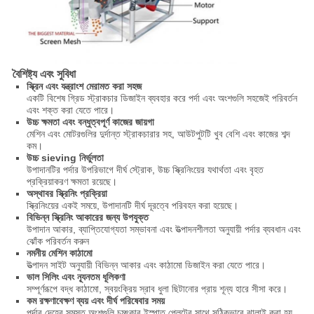
বৈশিষ্ট্য এবং সুবিধা
স্ক্রিন এবং যন্ত্রাংশ মেরামত করা সহজ
একটি বিশেষ গ্রিড স্ট্রাকচার ডিজাইন ব্যবহার করে পর্দা এবং অংশগুলি সহজেই পরিবর্তন
এবং শক্ত করা যেতে পারে।
উচ্চ ক্ষমতা এবং বন্ধুত্বপূর্ণ কাজের জায়গা
মেশিন এবং মোটরগুলির দুর্দান্ত স্ট্রাকচারার সহ, আউটপুটটি খুব বেশি এবং কাজের শব্দ
কম।
উচ্চ sieving নির্ভুলতা
উপাদানটির পর্দার উপরিভাগে দীর্ঘ স্ট্রোক, উচ্চ স্ক্রিনিংয়ের যথার্থতা এবং বৃহত
প্রক্রিয়াকরণ ক্ষমতা রয়েছে।
অস্থাবর স্ক্রিনিং প্রক্রিয়া
স্ক্রিনিংয়ের একই সময়ে, উপাদানটি দীর্ঘ দূরত্বে পরিবহন করা হয়েছে।
বিভিন্ন স্ক্রিনিং আকারের জন্য উপযুক্ত
উপাদান আকার, ব্যাপ্তিযোগ্যতা সম্ভাবনা এবং উত্পাদনশীলতা অনুযায়ী পর্দার ব্যবধান এবং
ঝোঁক পরিবর্তন করুন
নমনীয় মেশিন কাঠামো
উত্পাদন সাইট অনুযায়ী বিভিন্ন আকার এবং কাঠামো ডিজাইন করা যেতে পারে।
ভাল সিলিং এবং ন্যূনতম ধূলিকণা
সম্পূর্ণরূপে বদ্ধ কাঠামো, স্বয়ংক্রিয় স্রাব ধুলা ছিটানোর প্রায় শূন্য হারে সীসা করে।
কম রক্ষণাবেক্ষণ ব্যয় এবং দীর্ঘ পরিষেবার সময়
পর্দার দেহের সমস্ত অংশগুলি চমৎকার ইস্পাত প্লেটের সাথে সঠিকভাবে ঝালাই করা হয়