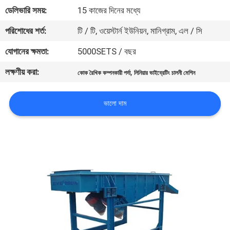
ভ্রমণ
ডেলিভারি সময়:
15 কাজের দিনের মধ্যে
পরিশোধের শর্ত:
টি / টি, ওয়েস্টার্ন ইউনিয়ন, মানিগ্রাম, এল / সি
মান
যোগানের ক্ষমতা:
5000SETS / বছর
নিয়ন্ত্রণ
লক্ষণীয় করা:
,
কোক রৈখিক কম্পনকারী পর্দা
লিনিয়ার ভাইব্রেটিং চালনী মেশিন
যোগাযোগ
ভালো দাম
করুন
উদ্ধৃতির
জন্য
আবেদন
সাইটম্যাপ