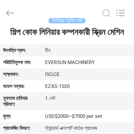
EVERSUN
Machinery
(Henan)
Co.,
Ltd.
লিনিয়ার স্পন্দিত পর্দা
All
Rights
Reserved.
শিল্প কোক লিনিয়ার কম্পনকারী স্ক্রিন মেশিন
বাড়ি
পণ্য
উৎপত্তি স্থল:
চীন
পরিচিতিমুলক নাম:
EVERSUN MACHINERY
VR
সাক্ষ্যদান:
ISO,CE
প্রদর্শন
মডেল নম্বার:
EZXS-1020
আমাদের
ন্যূনতম চাহিদার
1 সেট
পরিমাণ:
সম্পর্কে
মূল্য:
USD$2000~$7000 per set
কারখানা
প্যাকেজিং বিবরণ:
স্ট্যান্ডার্ড এক্সপোর্ট কাঠের প্যাকেজ