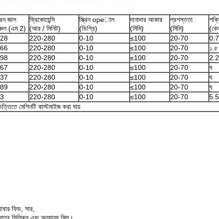
ক্রিন জাল
ফ্রিকোয়েন্সি
স্ক্রিন opeাল
দানাদার আকার
প্রশস্ততা
শক্
্চল (এম 2)
(আর / মিনিট)
(ডিগ্রি)
(মিমি)
(মিমি)
(কেড
.28
220-280
0-10
≤100
20-70
0.
.66
220-280
0-10
≤100
20-70
১.৫
.98
220-280
0-10
≤100
20-70
2.2
.67
220-280
0-10
≤100
20-70
ঘ
.37
220-280
0-10
≤100
20-70
ঘ
.89
220-280
0-10
≤100
20-70
ঘ
.3
220-280
0-10
≤100
20-70
5.5
ত্তিতে মেশিনটি কাস্টমাইজ করা যায়
 রাবার ফিড, সার,
, ধাতব সিলিকন এবং অন্যান্য শিল্প।