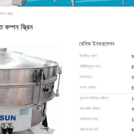
পন স্ক্রিন
ম্পন স্ক্রিন
বেসিক ইনফরমেশন
উৎপত্তি স্থল:
চ
পরিচিতিমুলক নাম:
সাক্ষ্যদান:
I
মডেল নম্বার:
E
ন্যূনতম চাহিদার পরিমাণ:
1
প্যাকেজিং বিবরণ:
স্
ডেলিভারি সময়:
1
পরিশোধের শর্ত:
ট