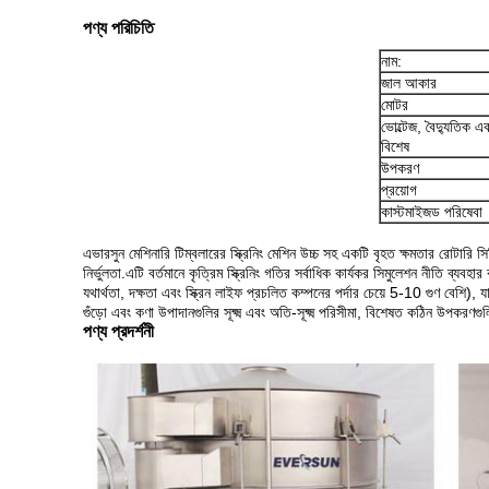
পণ্য পরিচিতি
নাম:
জাল আকার
মোটর
ভোল্টেজ, বৈদ্যুতিক 
বিশেষ
উপকরণ
প্রয়োগ
কাস্টমাইজড পরিষেবা
এভারসুন মেশিনারি টিম্বলারের স্ক্রিনিং মেশিন উচ্চ সহ একটি বৃহত ক্ষমতার রোটারি স
নির্ভুলতা.এটি বর্তমানে কৃত্রিম স্ক্রিনিং গতির সর্বাধিক কার্যকর সিমুলেশন নীতি ব্যবহার ক
যথার্থতা, দক্ষতা এবং স্ক্রিন লাইফ প্রচলিত কম্পনের পর্দার চেয়ে 5-10 গুণ বেশি),
গুঁড়ো এবং কণা উপাদানগুলির সূক্ষ্ম এবং অতি-সূক্ষ্ম পরিসীমা, বিশেষত কঠিন উপকরণগ
পণ্য প্রদর্শনী