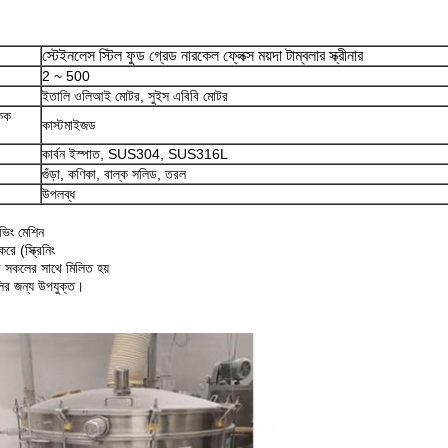
স্টেইনলেস স্টিল ফুড গ্রেড নারকেল ফ্লেক্স ময়দা টাম্বলার স্ক্রীনার
2 ~ 500
ইতালি ওলিআই মোটর, সুইস এবিবি মোটর
একক
কাস্টমাইজড
কার্বন ইস্পাত, SUS304, SUS316L
গুঁড়া, কণিকা, বাল্ক সলিড, তরল
উপলব্ধ
িভিং মেশিন
রে (স্ক্রিনিং
 যা সকলের সাথে মিলিত হয়
ুলির জন্য উপযুক্ত।