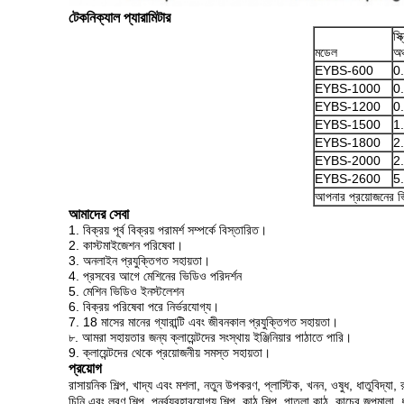
টেকনিক্যাল প্যারামিটার
স্
মডেল
অঞ
EYBS-600
0
EYBS-1000
0
EYBS-1200
0
EYBS-1500
1
EYBS-1800
2
EYBS-2000
2
EYBS-2600
5
আপনার প্রয়োজনের ভি
আমাদের সেবা
1. বিক্রয় পূর্ব বিক্রয় পরামর্শ সম্পর্কে বিস্তারিত।
2. কাস্টমাইজেশন পরিষেবা।
3. অনলাইন প্রযুক্তিগত সহায়তা।
4. প্রসবের আগে মেশিনের ভিডিও পরিদর্শন
5. মেশিন ভিডিও ইনস্টলেশন
6. বিক্রয় পরিষেবা পরে নির্ভরযোগ্য।
7. 18 মাসের মানের গ্যারান্টি এবং জীবনকাল প্রযুক্তিগত সহায়তা।
৮. আমরা সহায়তার জন্য ক্লায়েন্টদের সংস্থায় ইঞ্জিনিয়ার পাঠাতে পারি।
9. ক্লায়েন্টদের থেকে প্রয়োজনীয় সমস্ত সহায়তা।
প্রয়োগ
রাসায়নিক শিল্প, খাদ্য এবং মশলা, নতুন উপকরণ, প্লাস্টিক, খনন, ওষুধ, ধাতুবিদ্যা,
চিনি এবং লবণ শিল্প, পুনর্ব্যবহারযোগ্য শিল্প, কাঠ শিল্প, পাতলা কাঠ, কাচের জপমালা