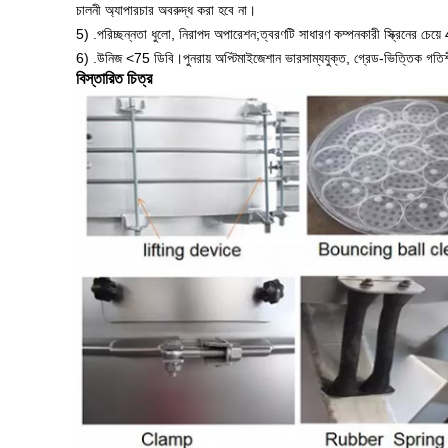
চালনী অ্যাপারচার অবরুদ্ধ করা হবে না।
5) .পরিচ্ছন্নতা ধুলো, নিরাপদ অপারেশন;ত্বরণটি সাধারণ কম্পনকারী স্ক্রিনের চেয়ে
6) .উনিজ <75 ডিবি।পুনরায় অপ্টিমাইজেশান ভারসাম্যযুক্ত, গ্রেড-ভিত্তিক গ
বিস্তারিত চিত্র