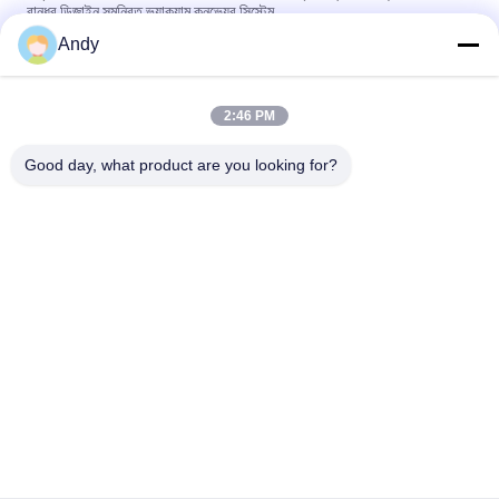
বান্ধব ডিজাইন সমন্বিত ভ্যাকুয়াম কনভেয়র সিস্টেম
Andy
শিল্প প্রক্রিয়ায় কণিকাকার পদার্থের অবিচ্ছিন্ন খাওয়ানো এবং নিষ্কাশনের জন্য স্বয়ংক্রিয়
ভ্যাকুয়াম কনভেয়র সিস্টেম
2:46 PM
ভ্যাকুয়াম কনভেয়র সিস্টেমগুলি ধুলো মুক্ত বন্ধ পাইপলাইন প্রযুক্তির সাথে পাউডার এবং
দানাদার উপকরণগুলি নিরাপদে পরিবহন করার জন্য ডিজাইন করা হয়েছে
Good day, what product are you looking for?
সব
স্পন্দনশীল স্ক্রিনিং মেশিন
গিটারি স্ক্রিনিং মেশিন
টাম্বল স্ক্রিনিং মেশিন
বাল্ক ব্যাগ আনলোডার
ভ্যাকুয়াম কনভেয়র সিস্টেম
রিবন ব্লেন্ডার মেশিন
গুঁড়ো সিভিং মেশিন
পাল্ভারাইজার গ্রাইন্ডার মেশিন