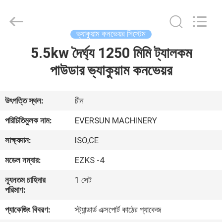
EVERSUN
Machinery
(Henan)
Co.,
Ltd.
ভ্যাকুয়াম কনভেয়র সিস্টেম
All
Rights
Reserved.
5.5kw দৈর্ঘ্য 1250 মিমি ট্যালকম
বাড়ি
পাউডার ভ্যাকুয়াম কনভেয়র
পণ্য
উৎপত্তি স্থল:
চীন
VR
পরিচিতিমুলক নাম:
EVERSUN MACHINERY
প্রদর্শন
সাক্ষ্যদান:
ISO,CE
মডেল নম্বার:
EZKS -4
আমাদের
সম্পর্কে
ন্যূনতম চাহিদার
1 সেট
পরিমাণ:
প্যাকেজিং বিবরণ:
স্ট্যান্ডার্ড এক্সপোর্ট কাঠের প্যাকেজ
কারখানা