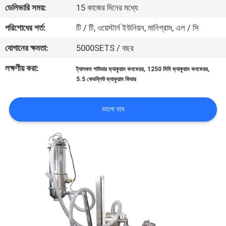
ভ্রমণ
ডেলিভারি সময়:
15 কাজের দিনের মধ্যে
পরিশোধের শর্ত:
টি / টি, ওয়েস্টার্ন ইউনিয়ন, মানিগ্রাম, এল / সি
মান
যোগানের ক্ষমতা:
5000SETS / বছর
নিয়ন্ত্রণ
লক্ষণীয় করা:
,
,
ট্যালকম পাউডার ভ্যাকুয়াম কনভেয়র
1250 মিমি ভ্যাকুয়াম কনভেয়র
5.5 কেডব্লিউ ভ্যাকুয়াম ফিডার
যোগাযোগ
করুন
ভালো দাম
উদ্ধৃতির
জন্য
আবেদন
সাইটম্যাপ