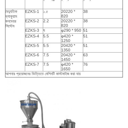
বৈদ্যুতিক
EZKS-1
১.৫
20220 *
38
820
ভ্যাকুয়াম
EZKS-2
2.2
20220 *
38
কনভেয়র
820
সিস্টেম
EZKS-3
ঘ
φ290 * 950
51
EZKS-4
5.5
φ420 *
51
1250
EZKS-5
5.5
20420 *
51
1350
EZKS-6
7.5
20420 *
63
1450
EZKS-7
7.5
φ420 *
76
1650
আপনার প্রয়োজনের ভিত্তিতে মেশিনটি কাস্টমাইজ করা যায়