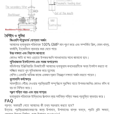
বৈশিষ্ট্য ও সুবিধা
জিএমপি স্ট্যান্ডার্ড যোগ্যতা অর্জন
আমাদের ভ্যাকুয়াম পরিবাহক 100% GMP মান পূরণ করে এবং সম্পর্কিত শিল্প, যেমন খাদ্য,
ফার্মাসি, ইত্যাদিতে ব্যবহার করা যেতে পারে
উচ্চ দক্ষতা এবং নিরাপদ জানানো
কোনও ক্ষতি বা ক্ষত এড়াতে উপকরণগুলি সাবধানতার সাথে জানানো হবে।
সুবিধাজনক ইনস্টলেশন এবং সহজ অপারেশন
মডিউলার ইঞ্জিনিয়ারিং ডিজাইনটি আমাদের ভ্যাকুয়াম কনভেয়রটিকে অন্য ইনস্টল করতে বা
সজ্জিত করতে খুব সুবিধাজনক করে তুলেছে
মেশিন।এমনকি অভিজ্ঞ কাজে একজন দ্রুত নিয়ন্ত্রণ দক্ষতা অর্জন করতে পারেন।
ধুলোবালি কর্মক্ষেত্র
সামগ্রীতে পৌঁছে দেওয়ার প্রক্রিয়াটি সম্পূর্ণরূপে সুরক্ষিত যাতে উপকরণগুলির কোনও ফাঁস না
হয় তা নিশ্চিত করে।
স্বল্প শক্তি খরচ এবং ব্যয় সাশ্রয়
ভ্যাকুয়াম পরিবাহক উদ্ভিদের উত্পাদন ব্যয় সর্বনিম্ন শক্তি সঞ্চয় প্রযুক্তি ব্যবহার করে।
FAQ
প্রশ্ন: অফারটি পেতে আমাদের কী তথ্য সরবরাহ করতে হবে?
উত্তর: প্রক্রিয়াজাতকরণের জন্য উপাদান, উপাদানের বাল্ক ঘনত্ব, প্রতি ঘন্টা ক্ষমতা,