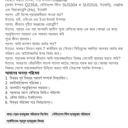
মেঝেতে উচ্চতা নির্গমন, পণ্য উপাদান material
(কার্বন ইস্পাত Q235A, স্টেইনলেস স্টিল SUS304 বা SUS316, ইত্যাদি), ভোল্টেজ
এবং ফ্রিকোয়েন্সি (Hz), ইত্যাদি
প্রশ্ন: এটি বিশেষ প্রয়োজনীয়তা পাওয়া যায়?
উত্তর: হ্যাঁ, ওডিএম এবং ইএম উভয়ই উপলব্ধ
প্রশ্ন: কীভাবে গৃহীত সরঞ্জামের ওয়ারেন্টি?
উত্তর: গ্রাহ্য এবং পরা অংশগুলি ব্যতীত পুরো মেশিনের জন্য এক বছর।আমরা এর জন্য
প্রযুক্তিগত সহায়তা এবং সমাধান সরবরাহ করি
পুরো জীবন ব্যবহার।
প্রশ্ন: আমি কতক্ষণ আমার অর্ডার পাব?
উত্তর: সাধারণ বিতরণ প্রায় 7 কার্যদিবস হয়।বিতরণ শিডিয়ুলের সমাপ্তি আপনার অর্ডার করা
পরিমাণ এবং আইটেমগুলির উপর নির্ভর করে।
প্রশ্ন: প্যাকেজ সম্পর্কে কীভাবে আমি প্যাকেজগুলিতে নিজের লোগোটি ব্যবহার করতে পারি?
উত্তর: সাধারণত ধোঁয়াবিহীন পাতলা পাতলা কাঠের ক্ষেত্রে প্যাক করা হয়।আমরা আপনার
নিজস্ব লোগো প্যাকেজগুলিতে চিহ্নিত করতে পারি।নিরপেক্ষ প্যাকিং উপলব্ধ।
আমাদের অনন্য পরিষেবা
1. বিক্রয় পূর্ব বিক্রয় পরামর্শ সম্পর্কে বিস্তারিত।
2. কাস্টমাইজেশন পরিষেবা।
3. অনলাইন প্রযুক্তিগত সহায়তা।
4. প্রসবের আগে মেশিনের ভিডিও পরিদর্শন
5. মেশিন ভিডিও ইনস্টলেশন
6. বিক্রয় পরিষেবা পরে নির্ভরযোগ্য।
খাদ্য গ্রেড ভ্যাকুয়াম পরিবাহক সিস্টেম
স্টেইনলেস স্টিল ভ্যাকুয়াম পরিবাহক
প্লাস্টিকের গ্রানুল ভ্যাকুয়াম ফিডার