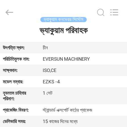
EVERSUN
Machinery
(Henan)
Co.,
Ltd.
ভ্যাকুয়াম কনভেয়র সিস্টেম
All
Rights
Reserved.
ভ্যাকুয়াম পরিবাহক
বাড়ি
পণ্য
উৎপত্তি স্থল:
চীন
পরিচিতিমুলক নাম:
EVERSUN MACHINERY
VR
সাক্ষ্যদান:
ISO,CE
প্রদর্শন
মডেল নম্বার:
EZKS -4
আমাদের
ন্যূনতম চাহিদার
1 সেট
পরিমাণ:
সম্পর্কে
প্যাকেজিং বিবরণ:
স্ট্যান্ডার্ড এক্সপোর্ট কাঠের প্যাকেজ
কারখানা
ডেলিভারি সময়:
15 কাজের দিনের মধ্যে