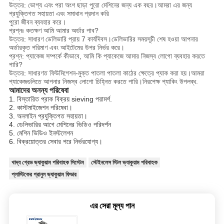
উত্তর: ভোগ্য এবং পরা অংশ ছাড়া পুরো মেশিনের জন্য এক বছর।আমরা এর জন্য
প্রযুক্তিগত সহায়তা এবং সমাধান প্রদান করি
পুরো জীবন ব্যবহার করে।
প্রশ্নঃ কতক্ষণ আমি আমার অর্ডার পাব?
উত্তর: সাধারণ ডেলিভারি প্রায় 7 কার্যদিবস।ডেলিভারির সময়সূচী শেষ হওয়া আপনার
অর্ডারকৃত পরিমাণ এবং আইটেমের উপর নির্ভর করে।
প্রশ্ন: প্যাকেজ সম্পর্কে কীভাবে, আমি কি প্যাকেজে আমার নিজস্ব লোগো ব্যবহার করতে
পারি?
উত্তর: সাধারণত ফিউমিগেশন-মুক্ত পাতলা পাতলা কাঠের ক্ষেত্রে প্যাক করা হয়।আমরা
প্যাকেজগুলিতে আপনার নিজস্ব লোগো চিহ্নিত করতে পারি।নিরপেক্ষ প্যাকিং উপলব্ধ.
আমাদের অনন্য পরিষেবা
1. বিস্তারিত প্রাক বিক্রয় sieving পরামর্শ.
2. কাস্টমাইজেশন পরিষেবা।
3. অনলাইন প্রযুক্তিগত সহায়তা।
4. ডেলিভারির আগে মেশিনের ভিডিও পরিদর্শন
5. মেশিন ভিডিও ইনস্টলেশন
6. বিক্রয়োত্তর সেবার পরে নির্ভরযোগ্য।
খাদ্য গ্রেড ভ্যাকুয়াম পরিবাহক সিস্টেম
স্টেইনলেস স্টিল ভ্যাকুয়াম পরিবাহক
প্লাস্টিকের গ্রানুল ভ্যাকুয়াম ফিডার
এর সেরা মূল্য পান