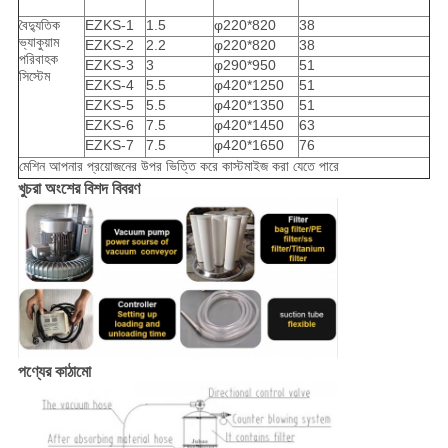
বৈদ্যুতিক
EZKS-1
1.5
φ220*820
38
ভ্যাকুয়াম
EZKS-2
2.2
φ220*820
38
পরিবাহক
EZKS-3
3
φ290*950
51
সিস্টেম
EZKS-4
5.5
φ420*1250
51
EZKS-5
5.5
φ420*1350
51
EZKS-6
7.5
φ420*1450
63
EZKS-7
7.5
φ420*1650
76
মেশিন আপনার প্রয়োজনের উপর ভিত্তি করে কাস্টমাইজ করা যেতে পারে
খুচরা অংশের বিশদ বিবরণ
পণ্যের কাঠামো