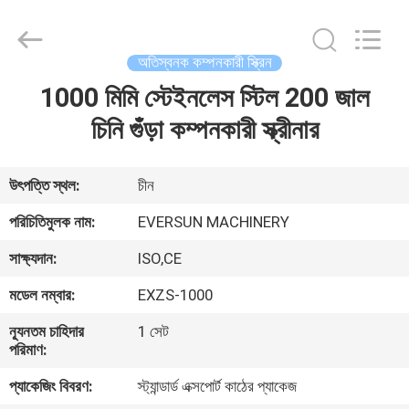
EVERSUN
Machinery
(Henan)
Co.,
Ltd.
অতিস্বনক কম্পনকারী স্ক্রিন
All
Rights
Reserved.
1000 মিমি স্টেইনলেস স্টিল 200 জাল
বাড়ি
চিনি গুঁড়া কম্পনকারী স্ক্রীনার
পণ্য
উৎপত্তি স্থল:
চীন
VR
পরিচিতিমুলক নাম:
EVERSUN MACHINERY
প্রদর্শন
সাক্ষ্যদান:
ISO,CE
মডেল নম্বার:
EXZS-1000
আমাদের
সম্পর্কে
ন্যূনতম চাহিদার
1 সেট
পরিমাণ:
প্যাকেজিং বিবরণ:
স্ট্যান্ডার্ড এক্সপোর্ট কাঠের প্যাকেজ
কারখানা