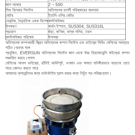
জাল আকার
2 ~ 500
সিভ ক্লিয়ার সিস্টেম
অতিস্বনক চালনী পরিষ্কারের ব্যবস্থা
মোটর
ইতালি ওলির মোটর
ভোল্টেজ, বৈদ্যুতিক একক বিশেষ
কাস্টমাইজড
উপকরণ
কার্বন ইস্পাত, SUS304, SUS316L
প্রয়োগ
গুঁড়া, কণিকা, বাল্ক সলিড, তরল
কাস্টমাইজড পরিষেবা
উপলব্ধ
অতিস্বনক কম্পনকারী স্ক্রিন অতিস্বনক কম্পন সিস্টেম এবং ভাইব্রো সিভিং মেশিনের সমন্বয়ে
গঠিত।অনন্য সঙ্গে
প্রযুক্তি, EVERSUN অতিস্বনক সিস্টেম জাল থেকে উচ্চ ফ্রিকোয়েন্সি মাইক্রো কম্পন
সঞ্চারিত করবে।প্লাস
মেশিনের আসল ভাইব্রো, ছাঁটাই আউটপুট, গুণমান এবং ক্ষমতা নাটকীয়ভাবে বাড়ানো যেতে
পারে।জালও করতে পারে
আমাদের ক্লায়েন্টদের জন্য ডাউনটাইম হ্রাস করার জন্য নিখুঁত স্ব-পরিচ্ছন্নতা।