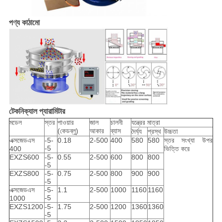
পণ্য কাঠামো
টেকনিক্যাল প্যারামিটার
মডেল
স্তর
পাওয়ার
জাল
চালনী
যন্ত্রের মাত্রা
(কেডব্লু)
আকার
ব্যাস
দৈর্ঘ্য
প্রস্থ
উচ্চতা
এক্সজেডএস
-5-
0.18
2-500
400
580
580
স্তর সংখ্যা উপর
-5
400
ভিত্তি করে
EXZS600
-5-
0.55
2-500
600
800
800
-5
EXZS800
-5-
0.75
2-500
800
900
900
-5
এক্সজেডএস
-5-
1.1
2-500
1000
1160
1160
-5
1000
EXZS1200
-5-
1.75
2-500
1200
1360
1360
-5