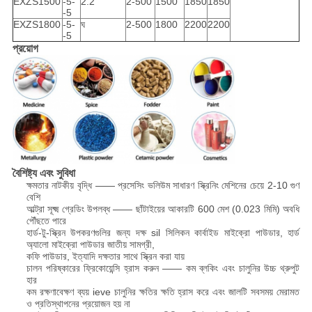
EXZS1500
-5-
2.2
2-500
1500
1850
1850
-5
EXZS1800
-5-
ঘ
2-500
1800
2200
2200
-5
প্রয়োগ
বৈশিষ্ট্য এবং সুবিধা
ক্ষমতার নাটকীয় বৃদ্ধি —— প্রসেসিং ভলিউম সাধারণ স্ক্রিনিং মেশিনের চেয়ে 2-10 গুণ
বেশি
আল্ট্রা সূক্ষ্ম গ্রেডিং উপলব্ধ —— ছাঁটাইয়ের আকারটি 600 মেশ (0.023 মিমি) অবধি
পৌঁছতে পারে
হার্ড-টু-স্ক্রিন উপকরণগুলির জন্য দক্ষ sil সিলিকন কার্বাইড মাইক্রো পাউডার, হার্ড
অ্যালো মাইক্রো পাউডার জাতীয় সামগ্রী,
কফি পাউডার, ইত্যাদি দক্ষতার সাথে স্ক্রিন করা যায়
চালন পরিষ্কারের ফ্রিকোয়েন্সি হ্রাস করুন —— কম ব্লকিং এবং চালুনির উচ্চ থ্রুপুট
হার
কম রক্ষণাবেক্ষণ ব্যয় ieve চালুনির ক্ষতির ক্ষতি হ্রাস করে এবং জালটি সবসময় মেরামত
ও প্রতিস্থাপনের প্রয়োজন হয় না