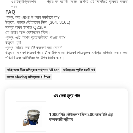
ওয়াইড্যাপ্লিকেশন —— প্রায় সব ধরণের সিভিং মেশিনই এই সিস্টেমটি ব্যবহার করতে
পারে
FAQ
প্রশ্ন: কত ধরণের উপাদান সমর্থনযোগ্য?
উত্তর: সমস্ত স্টেইনলেস স্টিল (304, 316L)
সমস্ত কার্বন ইস্পাত Q235A
যোগাযোগ অংশ স্টেইনলেস স্টিল।
প্রশ্ন: এটি বিশেষ প্রয়োজনীয়তা পাওয়া যায়?
উত্তর: হ্যাঁ
প্রশ্ন: আমার অর্ডারটি কতক্ষণ সময় নেবে?
উত্তর: সাধারণ বিতরণ প্রায় 7 কার্যদিবস হয়।বিতরণ শিডিয়ুলের সমাপ্তি আপনার অর্ডার করা
পরিমাণ এবং আইটেমগুলির উপর নির্ভর করে।
স্টেইনলেস স্টিল অতিস্বনক ভাইবোর Sifter
অতিস্বনক স্পন্দিত চালনী পর্দা
তামাক sieving অতিস্বনক sifter
এর সেরা মূল্য পান
1000 মিমি স্টেইনলেস স্টিল 200 জাল চিনি গুঁড়া
কম্পনকারী স্ক্রীনার