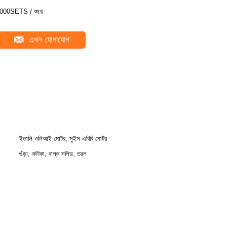
000SETS / বছর
এখন যোগাযোগ
ইতালি ওলিআই মোটর, সুইস এবিবি মোটর
গুঁড়া, কণিকা, বাল্ক সলিড, তরল