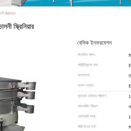
ী স্ক্রিনিয়ার
লনী স্ক্রিনিয়ার
বেসিক ইনফরমেশন
উৎপত্তি স্থল:
চ
পরিচিতিমুলক নাম:
সাক্ষ্যদান:
I
মডেল নম্বার:
E
ন্যূনতম চাহিদার পরিমাণ:
1
প্যাকেজিং বিবরণ:
স্
ডেলিভারি সময়:
1
পরিশোধের শর্ত:
ট