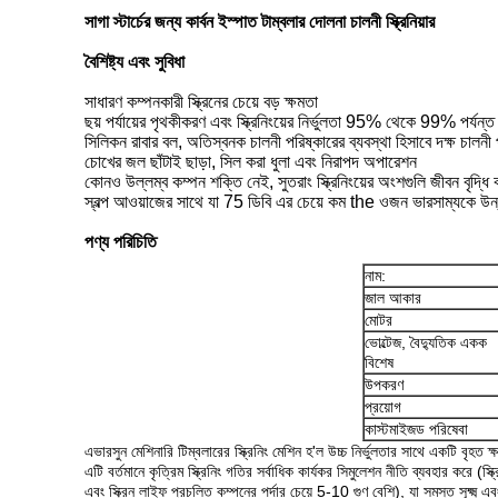
সাগা স্টার্চের জন্য কার্বন ইস্পাত টাম্বলার দোলনা চালনী স্ক্রিনিয়ার
বৈশিষ্ট্য এবং সুবিধা
সাধারণ কম্পনকারী স্ক্রিনের চেয়ে বড় ক্ষমতা
ছয় পর্যায়ের পৃথকীকরণ এবং স্ক্রিনিংয়ের নির্ভুলতা 95% থেকে 99% পর্যন্ত
সিলিকন রাবার বল, অতিস্বনক চালনী পরিষ্কারের ব্যবস্থা হিসাবে দক্ষ চালনী প
চোখের জল ছাঁটাই ছাড়া, সিল করা ধুলা এবং নিরাপদ অপারেশন
কোনও উল্লম্ব কম্পন শক্তি নেই, সুতরাং স্ক্রিনিংয়ের অংশগুলি জীবন বৃদ্ধি 
স্বল্প আওয়াজের সাথে যা 75 ডিবি এর চেয়ে কম the ওজন ভারসাম্যকে 
পণ্য পরিচিতি
নাম:
জাল আকার
মোটর
ভোল্টেজ, বৈদ্যুতিক একক
বিশেষ
উপকরণ
প্রয়োগ
কাস্টমাইজড পরিষেবা
এভারসুন মেশিনারি টিম্বলারের স্ক্রিনিং মেশিন হ'ল উচ্চ নির্ভুলতার সাথে একটি বৃহত 
এটি বর্তমানে কৃত্রিম স্ক্রিনিং গতির সর্বাধিক কার্যকর সিমুলেশন নীতি ব্যবহার করে (স্ক্রি
এবং স্ক্রিন লাইফ প্রচলিত কম্পনের পর্দার চেয়ে 5-10 গুণ বেশি), যা সমস্ত সূক্ষ্ম এবং