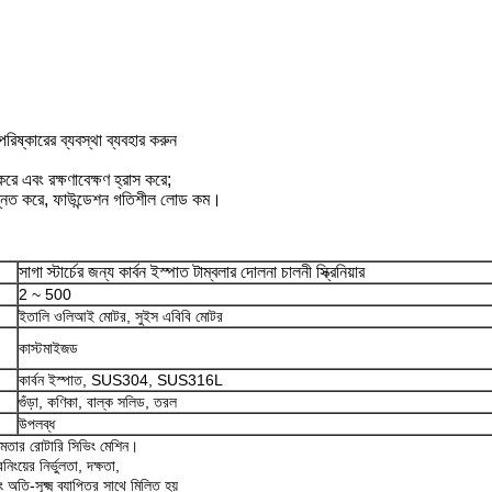
রিষ্কারের ব্যবস্থা ব্যবহার করুন
করে এবং রক্ষণাবেক্ষণ হ্রাস করে;
উন্নত করে, ফাউন্ডেশন গতিশীল লোড কম।
সাগা স্টার্চের জন্য কার্বন ইস্পাত টাম্বলার দোলনা চালনী স্ক্রিনিয়ার
2 ~ 500
ইতালি ওলিআই মোটর, সুইস এবিবি মোটর
কাস্টমাইজড
কার্বন ইস্পাত, SUS304, SUS316L
গুঁড়া, কণিকা, বাল্ক সলিড, তরল
উপলব্ধ
ক্ষমতার রোটারি সিভিং মেশিন।
নিংয়ের নির্ভুলতা, দক্ষতা,
 অতি-সূক্ষ্ম ব্যাপ্তির সাথে মিলিত হয়