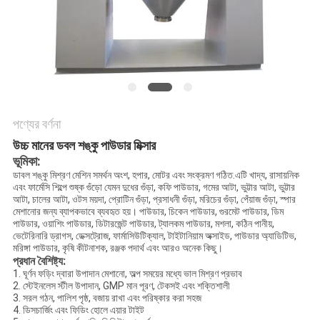
গোপনীয়তা
নীতি
পণ্যের বর্ণনা
উচ্চ মানের ডবল শঙ্কু পাউডার মিক্সার
ভূমিকা:
ডাবল শঙ্কু মিশ্রণ মেশিন সমর্থন অংশ, হপার, মোটর এবং সংক্রমণ গঠিত.এটি খাদ্য, রাসায়নিক
এবং ফার্মেসি শিল্পে শুষ্ক গুঁড়ো যেমন দুধের গুঁড়া, কফি পাউডার, গমের আটা, ভুট্টার আটা, ভুট্টার
আটা, চালের আটা, ওটস ময়দা, প্রোটিন গুঁড়া, প্রসাধনী গুঁড়া, মরিচের গুঁড়া, পেঁয়াজ গুঁড়া, স্পার
মেশানোর জন্য ব্যাপকভাবে ব্যবহৃত হয়। পাউডার, চিকেন পাউডার, গুরমেট পাউডার, ডিম
পাউডার, ওয়াশিং পাউডার, ডিটারজেন্ট পাউডার, ট্যালকম পাউডার, মশলা, কঠিন পানীয়,
ভেটেরিনারি ড্রাগস, ডেক্সট্রোজ, ফার্মাসিউটিক্যাল, টাইটানিয়াম অক্সাইড, পাউডার অ্যাডিটিভ,
মরিঙ্গা পাউডার, কৃষি কীটনাশক, রঞ্জক পদার্থ এবং আরও অনেক কিছু।
প্রধান বৈশিষ্ট্য:
1. ঘূর্ণন ফড়িং দ্বারা উপাদান মেশানো, অল্প সময়ের মধ্যে ভাল মিশ্রণ প্রভাব
2. স্টেইনলেস স্টীল উপাদান, GMP মান পূরণ, টেকসই এবং শক্তিশালী
3. সরল গঠন, পালিশ পৃষ্ঠ, বজায় রাখা এবং পরিষ্কার করা সহজ
4. ডিসচার্জিং এবং ফিডিং হোলে এয়ার টাইট