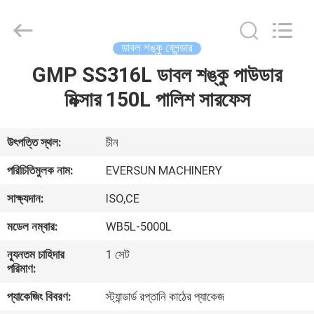
EVERSUN
Machinery
(Henan)
Co.,
Ltd.
ডাবল শঙ্কু ব্লেন্ডার
All
Rights
Reserved.
GMP SS316L ডাবল শঙ্কু পাউডার
বাড়ি
মিক্সার 150L পালিশ সারফেস
পণ্য
উৎপত্তি স্থল:
চীন
VR
পরিচিতিমুলক নাম:
EVERSUN MACHINERY
প্রদর্শন
সাক্ষ্যদান:
ISO,CE
মডেল নম্বার:
WB5L-5000L
আমাদের
সম্পর্কে
ন্যূনতম চাহিদার
1 সেট
পরিমাণ:
প্যাকেজিং বিবরণ:
স্ট্যান্ডার্ড রপ্তানি কাঠের প্যাকেজ
কারখানা