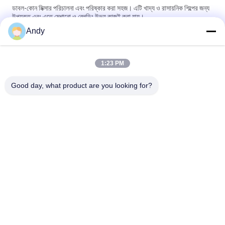
ডাবল-কোন মিক্সার পরিচালনা এবং পরিষ্কার করা সহজ। এটি খাদ্য ও রাসায়নিক শিল্পের জন্য
উপযুক্ত এবং এতে মেশানো ও ব্লেন্ডিং উভয় কাজই করা যায়।
Andy
স্টেইনলেস স্টীল ডাবল শঙ্কু ব্লেন্ডার নিয়মিত গতি এবং 100-1500L ক্ষমতা পাউডার এবং
গ্রানুলার মিশ্রণ জন্য
1:23 PM
ফার্মাসিউটিক্যাল, রাসায়নিক, খাদ্য এবং ফিড উৎপাদনে পাউডার মিশ্রণের জন্য অনন্য ডাবল
কোণযুক্ত ঘূর্ণায়মান বডি সমন্বিত ডাবল কোণ ব্লেন্ডার
Good day, what product are you looking for?
সব
স্পন্দনশীল স্ক্রিনিং মেশিন
গিটারি স্ক্রিনিং মেশিন
টাম্বল স্ক্রিনিং মেশিন
বাল্ক ব্যাগ আনলোডার
ভ্যাকুয়াম কনভেয়র সিস্টেম
রিবন ব্লেন্ডার মেশিন