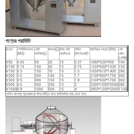
পণ্যের পরামিতি
মডেল
স্পেসিফিকেশন
মোট
ক্ষমতা(L)
রটার গতি
শক্তি
সামগ্রিক মাত্রা (মিমি)
নেট
(M3)
ভমিউম(L)
আরপিএম
(কিলোওয়াট)
ওজন
(কেজি)
V50
0.05
50
20
15
0.37
1080*520*950
100
V100
0.15
100
50
15
0.75
1320*600*1030
150
V150
0.3
150
70
15
1.5
1650*610*1430
280
V200
0.5
200
100
15
1.7
2100*800*1750
300
V300
0.5
300
150
15
1.8
2100*650*1700
360
V500
0.6
500
250
15
2
2200*1000*2000
380
V1000
0.8
1000
500
15
4
2855*1200*2500
1100
মেশিন আপনার প্রয়োজনের উপর ভিত্তি করে কাস্টমাইজ করা যেতে পারে