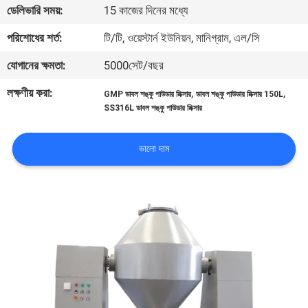
ভ্রমণ
ডেলিভারি সময়:
15 কাজের দিনের মধ্যে
পরিশোধের শর্ত:
টি/টি, ওয়েস্টার্ন ইউনিয়ন, মানিগ্রাম, এল/সি
মান
যোগানের ক্ষমতা:
5000সেট/বছর
নিয়ন্ত্রণ
লক্ষণীয় করা:
,
,
GMP ডাবল শঙ্কু পাউডার মিক্সার
ডাবল শঙ্কু পাউডার মিক্সার 150L
​​SS316L ডাবল শঙ্কু পাউডার মিক্সার
যোগাযোগ
করুন
ভালো দাম
উদ্ধৃতির
জন্য
আবেদন
সাইটম্যাপ