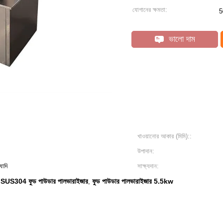
যোগানের ক্ষমতা:
5
ভালো দাম
খাওয়ানোর আকার (মিমি)::
উপাদান:
যাদি
সাক্ষ্যদান:
SUS304 ফুড পাউডার পালভারাইজার
ফুড পাউডার পালভারাইজার 5.5kw
,
,