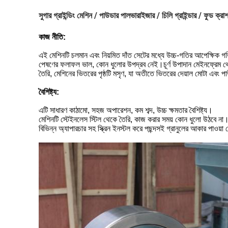
সুগার গ্রাইন্ডিং মেশিন / পাউডার পালভারাইজার / চিলি গ্রাইন্ডার / ফুড ক্রাশ
কাজ নীতি:
এই মেশিনটি চলমান এবং নিয়মিত দাঁত সেটের মধ্যে উচ্চ-গতির আপেক্ষিক গত
পেষণের ফলাফল ভাল, কোন ধুলোর উপদ্রব নেই।চূর্ণ উপাদান মেইনফ্রেম থেকে স
তৈরি, মেশিনের ভিতরের পৃষ্ঠটি মসৃণ, যা অতীতে ভিতরের দেয়াল মোটা এবং প
বৈশিষ্ট্য:
এটি সাধারণ কাঠামো, সহজ অপারেশন, কম শব্দ, উচ্চ ক্ষমতার বৈশিষ্ট্য।
মেশিনটি স্টেইনলেস স্টিল থেকে তৈরি, কাজ করার সময় কোন ধুলো উঠবে না
বিভিন্ন অ্যাপারচার সহ স্ক্রিন ইনস্টল করে পছন্দসই গ্রানুলের আকার পাওয়া