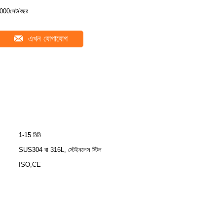
000সেট/বছর
এখন যোগাযোগ
1-15 মিমি
SUS304 বা 316L, স্টেইনলেস স্টিল
ISO,CE