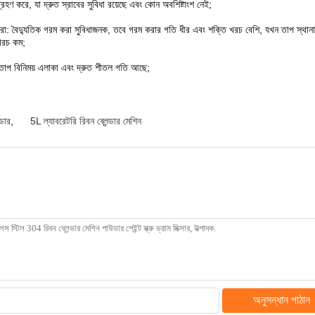
্রহণ করে, যা দ্রুত স্রাবের সুবিধা রয়েছে এবং কোন অবশিষ্টাংশ নেই;
করা: বৈদ্যুতিক গরম করা সুবিধাজনক, তবে গরম করার গতি ধীর এবং শক্তি খরচ বেশি, যখন তাপ স্থান
খরচ কম;
় তাপ বিনিময় এলাকা এবং দ্রুত শীতল গতি আছে;
ডার
,
5L ল্যাবরেটরি রিবন ব্লেন্ডার মেশিন
অনুসন্ধান পাঠান