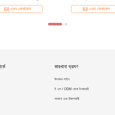
করে এমন রিবন ব্লেন্ডার মেশিন
এখন যোগাযোগ
এখন যোগাযোগ
্কে
কারখানা ভ্রমণ
উৎপাদন লাইন
ই এম / ODM থেকে ইনকয়েরি
গবেষণা এবং বিকাশকারী