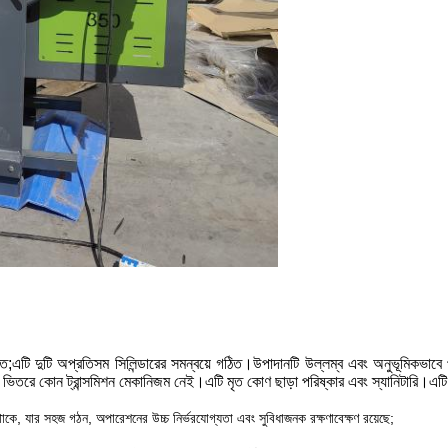
হৃত;এটি দুটি অপ্রতিসম সিলিন্ডারের সমন্বয়ে গঠিত।উপাদানটি উল্লম্ব এবং অনুভূমিকভা
ভিতরে কোন ট্রান্সমিশন মেকানিজম নেই।এটি মৃত কোণ ছাড়া পরিষ্কার এবং স্যানিটারি।এট
 থাকে, যার সহজ গঠন, অপারেশনের উচ্চ নির্ভরযোগ্যতা এবং সুবিধাজনক রক্ষণাবেক্ষণ রয়েছে;