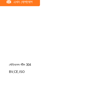
এখন যোগাযোগ
স্টেইনলেস স্টীল 304
BV,CE,ISO