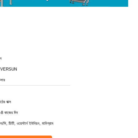
ীন
EVERSUN
ক্সার
ঠের বাক্স
-8 কাজের দিন
ল/সি, টি/টি, ওয়েস্টার্ন ইউনিয়ন, মানিগ্রাম