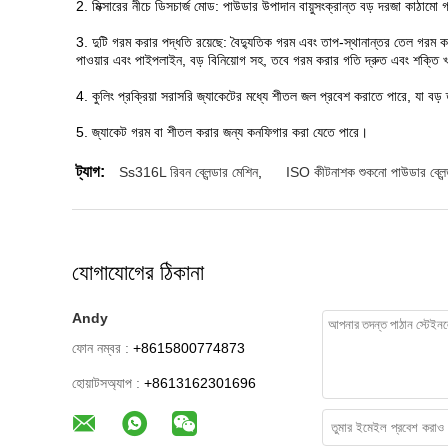
2. মিক্সারের নীচে ডিসচার্জ মোড: পাউডার উপাদান বায়ুসংক্রান্ত বড় দরজা কাঠামো গ
3. দুটি গরম করার পদ্ধতি রয়েছে: বৈদ্যুতিক গরম এবং তাপ-স্থানান্তর তেল গরম 
পাওয়ার এবং পাইপলাইন, বড় বিনিয়োগ সহ, তবে গরম করার গতি দ্রুত এবং শক্তি 
4. কুলিং প্রক্রিয়া সরাসরি জ্যাকেটের মধ্যে শীতল জল প্রবেশ করাতে পারে, যা বড
5. জ্যাকেট গরম বা শীতল করার জন্য কনফিগার করা যেতে পারে।
ট্যাগ:
Ss316L রিবন ব্লেন্ডার মেশিন
,
ISO কীটনাশক শুকনো পাউডার ব্লেন্
যোগাযোগের ঠিকানা
Andy
ফোন নম্বর :
+8615800774873
হোয়াটসঅ্যাপ :
+8613162301696