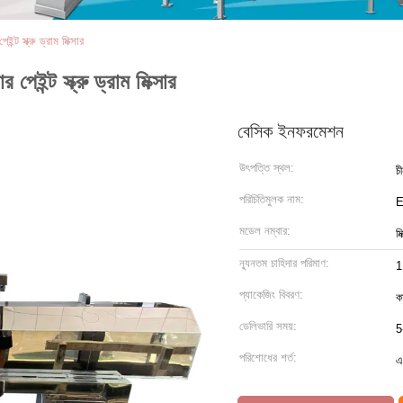
্ট স্ক্রু ড্রাম মিক্সার
েইন্ট স্ক্রু ড্রাম মিক্সার
বেসিক ইনফরমেশন
উৎপত্তি স্থল:
চ
পরিচিতিমুলক নাম:
মডেল নম্বার:
মি
ন্যূনতম চাহিদার পরিমাণ:
1
প্যাকেজিং বিবরণ:
কা
ডেলিভারি সময়:
5
পরিশোধের শর্ত:
এ