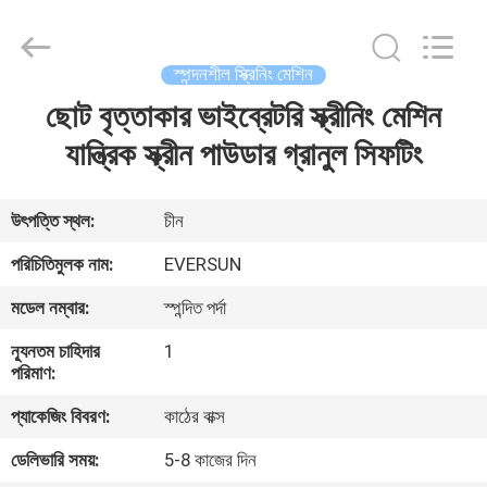
EVERSUN
Machinery
(Henan)
Co.,
Ltd.
স্পন্দনশীল স্ক্রিনিং মেশিন
All
Rights
Reserved.
ছোট বৃত্তাকার ভাইব্রেটরি স্ক্রীনিং মেশিন
বাড়ি
যান্ত্রিক স্ক্রীন পাউডার গ্রানুল সিফটিং
পণ্য
উৎপত্তি স্থল:
চীন
VR
পরিচিতিমুলক নাম:
EVERSUN
প্রদর্শন
মডেল নম্বার:
স্পন্দিত পর্দা
ন্যূনতম চাহিদার
1
আমাদের
পরিমাণ:
সম্পর্কে
প্যাকেজিং বিবরণ:
কাঠের বাক্স
ডেলিভারি সময়:
5-8 কাজের দিন
কারখানা