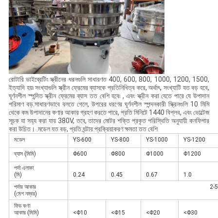
রোটারি ভাইব্রেটিং স্ক্রীনের ধরনগুলি সাধারণত 400, 600, 800, 1000, 1200, 1500,
ইত্যাদি হয়৷ সংখ্যাগুলি স্ক্রীন ফ্রেমের ব্যাসকে প্রতিনিধিত্ব করে, অর্থাৎ, সংখ্যাটি যত বড় হবে,
ঘূর্ণনশীল স্পন্দিত স্ক্রীন ফ্রেমের ব্যাস তত বেশি হবে৷ , এবং স্ক্রীন করা যেতে পারে যে উপাদান
পরিমাণ বড়.সাধারণভাবে বলতে গেলে, উপরের ধরণের ঘূর্ণনশীল স্পন্দনকারী স্ক্রিনগুলি 10 মিমি
থেকে কম উপাদানের কণার আকার গ্রহণ করতে পারে, প্রতি মিনিটে 1440 বিপ্লব, এবং ভোল্টেজ
সূচক যা সহ্য করা যায় 380V, তবে, তাদের মোটর শক্তি প্রকৃত পরিস্থিতি অনুযায়ী কনফিগার
করা উচিত। .মডেল যত বড়, প্রতি ঘন্টায় প্রক্রিয়াকরণ ক্ষমতা তত বেশি
মডেল
YS-600
YS-800
YS-1000
YS-1200
ব্যাস (মিমি)
Φ600
Φ800
Φ1000
Φ1200
পর্দা এলাকা
(মি)
0.24
0.45
0.67
1.0
পর্দার আকার
2-
(মেশ নম্বর)
ফিড কণা
আকার (মিমি)
<Φ10
<Φ15
<Φ20
<Φ30