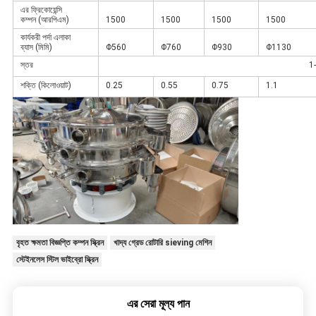
এর ফ্রিকোয়েন্সি
কম্পন (আরপিএম)
1500
1500
1500
1500
কার্যকরী পর্দা এলাকা
ব্যাস (মিমি)
Φ560
Φ760
Φ930
Φ1130
স্তর
1
শক্তি (কিলোওয়াট)
0.25
0.55
0.75
1.1
বৃহত ক্ষমতা বিজ্ঞপ্তি কম্পন স্ক্রিন
খাদ্য গ্রেড রোটারি sieving মেশিন
স্টেইনলেস স্টিল ভাইব্রো স্ক্রিন
এর সেরা মূল্য পান