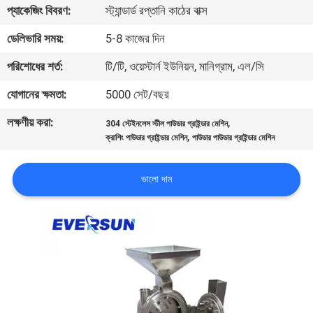
ভ্রমণ
প্যাকেজিং বিবরণ:
স্ট্যান্ডার্ড রপ্তানি কাঠের বাক্স
ডেলিভারি সময়:
5-8 কাজের দিন
মান
পরিশোধের শর্ত:
টি/টি, ওয়েস্টার্ন ইউনিয়ন, মানিগ্রাম, এল/সি
নিয়ন্ত্রণ
যোগানের ক্ষমতা:
5000 সেট/বছর
লক্ষণীয় করা:
,
যোগাযোগ
304 স্টেইনলেস স্টীল পাউডার গ্রাইন্ডার মেশিন
,
ক্রাশিং পাউডার গ্রাইন্ডার মেশিন
পাউডার পাউডার গ্রাইন্ডার মেশিন
করুন
ভালো দাম
উদ্ধৃতির
জন্য
আবেদন
সাইটম্যাপ