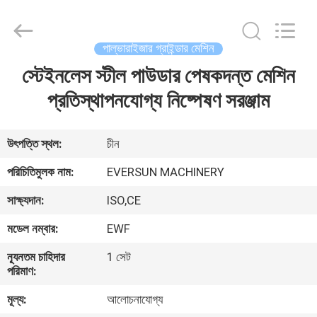
EVERSUN
Machinery
(Henan)
Co.,
Ltd.
পাল্ভারাইজার গ্রাইন্ডার মেশিন
All
Rights
Reserved.
স্টেইনলেস স্টীল পাউডার পেষকদন্ত মেশিন
বাড়ি
প্রতিস্থাপনযোগ্য নিষ্পেষণ সরঞ্জাম
পণ্য
উৎপত্তি স্থল:
চীন
VR
পরিচিতিমুলক নাম:
EVERSUN MACHINERY
প্রদর্শন
সাক্ষ্যদান:
ISO,CE
মডেল নম্বার:
EWF
আমাদের
সম্পর্কে
ন্যূনতম চাহিদার
1 সেট
পরিমাণ:
মূল্য:
আলোচনাযোগ্য
কারখানা