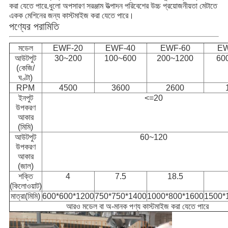
করা যেতে পারে.ধুলো অপসারণ সরঞ্জাম উত্পাদন পরিবেশের উচ্চ প্রয়োজনীয়তা মেটাতে 
একক মেশিনের জন্য কাস্টমাইজ করা যেতে পারে।
পণ্যের পরামিতি
মডেল
EWF-20
EWF-40
EWF-60
EW
আউটপুট
30~200
100~600
200~1200
60
(কেজি/
ঘণ্টা)
RPM
4500
3600
2600
ইনপুট
<=20
উপকরণ
আকার
(মিমি)
আউটপুট
60~120
উপকরণ
আকার
(জাল)
শক্তি
4
7.5
18.5
(কিলোওয়াট)
মাত্রা(মিমি)
600*600*1200
750*750*1400
1000*800*1600
1500*
আরও মডেল বা অ-মানক পণ্য কাস্টমাইজ করা যেতে পারে