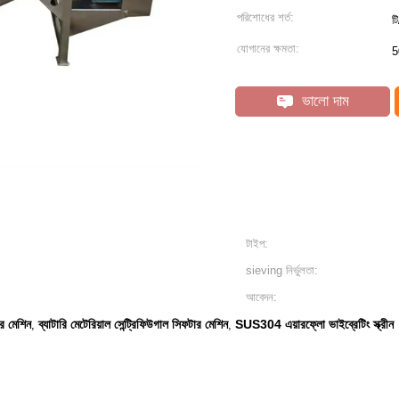
পরিশোধের শর্ত:
ট
যোগানের ক্ষমতা:
5
ভালো দাম
টাইপ:
sieving নির্ভুলতা:
আবেদন:
ার মেশিন
ব্যাটারি মেটেরিয়াল সেন্ট্রিফিউগাল সিফটার মেশিন
SUS304 এয়ারফ্লো ভাইব্রেটিং স্ক্রীন
,
,