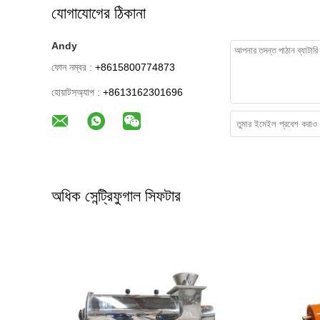
যোগাযোগের ঠিকানা
Andy
ফোন নম্বর :
+8615800774873
হোয়াটসঅ্যাপ :
+8613162301696
অধিক সেন্ট্রিফুগাল সিফটার