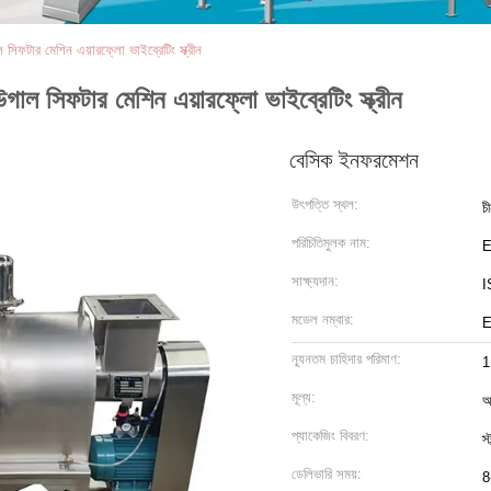
ল সিফটার মেশিন এয়ারফ্লো ভাইব্রেটিং স্ক্রীন
িউগাল সিফটার মেশিন এয়ারফ্লো ভাইব্রেটিং স্ক্রীন
বেসিক ইনফরমেশন
উৎপত্তি স্থল:
চ
পরিচিতিমুলক নাম:
সাক্ষ্যদান:
I
মডেল নম্বার:
ন্যূনতম চাহিদার পরিমাণ:
1
মূল্য:
আ
প্যাকেজিং বিবরণ:
স্
ডেলিভারি সময়:
8