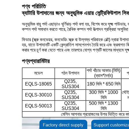
পণ্য পরিচিতি
ব্যাটারি উপাদানের জন্য অনুভূমিক এয়ার সেন্ট্রিফিউগাল সিফ
অনুভূমিক বায়ু পর্দা এছাড়াও ঘূর্ণিঝড় পর্দা বলা হয়, বিশেষ করে সূক্ষ্ম পাউডার
কম্পন পর্দা সমাধান করতে পারে, রৈখিক কম্পন পর্দা উত্পাদন প্রক্রিয়া অসুবিধা 
ফিডার (স্ক্রু কনভেয়র, কনভেয়িং স্ক্রু বা উল্লম্ব পরিবাহক বেল্ট) দ্বারা
হয়, যাতে উপাদানটি একটি কেন্দ্রাতিগ সাসপেনশন তৈরি করে এবং ক্রমাগত স্ক্রিনে
করার পরে চূর্ণ করা যেতে পারে এবং তারপরে যোগ্য পণ্যটি জালের মাধ্যমে সূক
পণ্য
প্যারামিটার
পর্দা খাঁচার আকার (মিমি)
মডেল
গঠন উপাদান
প
(ব্যাস*দৈর্ঘ্য)
Q235,
EQLS-18065
180 মিমি * 650 মিমি
SUS304
Q235,
300 মিমি * 1000
স্টে
EQLS-30010
SUS304
মিমি
ন
Q235,
500 মিমি * 1300
EQLS-50013
SUS304
মিমি
মেশিন আপনার প্রয়োজনের উপর ভিত্তি করে কা