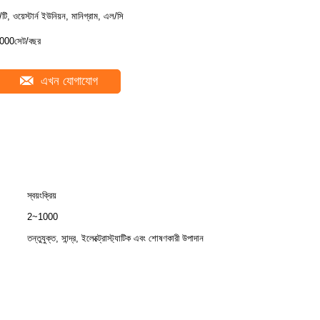
ি/টি, ওয়েস্টার্ন ইউনিয়ন, মানিগ্রাম, এল/সি
000সেট/বছর
এখন যোগাযোগ
স্বয়ংক্রিয়
2~1000
তন্তুযুক্ত, সান্দ্র, ইলেক্ট্রোস্ট্যাটিক এবং শোষণকারী উপাদান