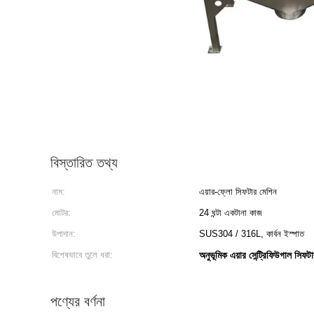
বিস্তারিত তথ্য
নাম:
এয়ার-ফ্লো সিফটার মেশিন
মোটর:
24 ঘন্টা একটানা কাজ
উপাদান:
SUS304 / 316L, কার্বন ইস্পাত
বিশেষভাবে তুলে ধরা:
অনুভূমিক এয়ার সেন্ট্রিফিউগাল সিফট
পণ্যের বর্ণনা