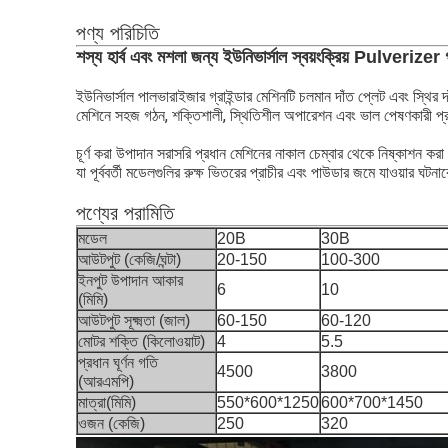
পণ্য পরিচিতি
শস্য হার্ব এবং মশলা জন্য ইউনিভার্সাল স্বয়ংক্রিয় Pulverizer গ্
ইউনিভার্সাল পালভারাইজার গ্রাইন্ডার মেশিনটি চলমান দাঁত প্লেট এবং স্থির দাঁ
মেশিনে সহজ গঠন, শক্তিশালী, স্থিতিশীল অপারেশন এবং ভাল পেষণকারী প্র
চূর্ণ করা উপাদান সরাসরি প্রধান মেশিনের নাকাল চেম্বার থেকে নিষ্কাশন করা
যা পূর্ববর্তী মডেলগুলির রুক্ষ ভিতরের প্রাচীর এবং পাউডার জমে যাওয়ার ঘট
পণ্যের পরামিতি
মডেল
20B
30B
আউটপুট (কেজি/ঘন্টা)
20-150
100-300
ইনপুট উপাদান আকার
6
10
(মিমি)
আউটপুট সূক্ষ্মতা (জাল)
60-150
60-120
মোটর শক্তি (কিলোওয়াট)
4
5.5
প্রধান ঘূর্ণন গতি
4500
3800
(আরএমপি)
মাত্রা(মিমি)
550*600*1250
600*700*1450
ওজন (কেজি)
250
320