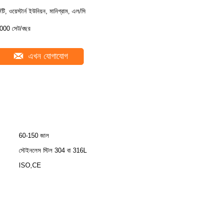
ি/টি, ওয়েস্টার্ন ইউনিয়ন, মানিগ্রাম, এল/সি
000 সেট/বছর
এখন যোগাযোগ
60-150 জাল
স্টেইনলেস স্টিল 304 বা 316L
ISO,CE