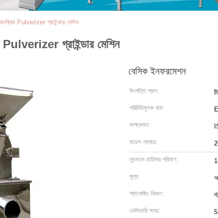
য়ংক্রিয় Pulverizer গ্রাইন্ডার মেশিন
িয় Pulverizer গ্রাইন্ডার মেশিন
বেসিক ইনফরমেশন
উৎপত্তি স্থল:
চ
পরিচিতিমুলক নাম:
সাক্ষ্যদান:
I
মডেল নম্বার:
2
ন্যূনতম চাহিদার পরিমাণ:
1
মূল্য:
আ
প্যাকেজিং বিবরণ:
স্
ডেলিভারি সময়:
5