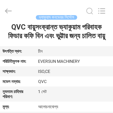
EVERSUN
Machinery
(Henan)
Co.,
Ltd.
ভ্যাকুয়াম কনভেয়র সিস্টেম
All
Rights
Reserved.
QVC বায়ুসংক্রান্ত ভ্যাকুয়াম পরিবাহক
বাড়ি
ফিডার কফি বিন এবং ভুট্টার জন্য চালিত বায়ু
পণ্য
উৎপত্তি স্থল:
চীন
VR
পরিচিতিমুলক নাম:
EVERSUN MACHINERY
প্রদর্শন
সাক্ষ্যদান:
ISO,CE
মডেল নম্বার:
QVC
আমাদের
সম্পর্কে
ন্যূনতম চাহিদার
1 সেট
পরিমাণ:
মূল্য:
আলোচনাযোগ্য
কারখানা