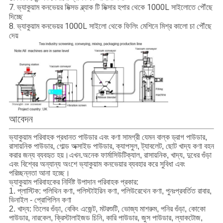
7. ভ্যাকুয়াম কনভেয়র মিক্সড ব্ল্যাক টি মিক্সার হপার থেকে 1000L সাইলোতে পৌঁছে
দিচ্ছে
8. ভ্যাকুয়াম কনভেয়র 1000L সাইলো থেকে ফিলিং মেশিনে মিশ্র কালো চা পৌঁছে
দেয়
আবেদন
ভ্যাকুয়াম পরিবাহক প্রধানত পাউডার এবং কণা সামগ্রী যেমন বাল্ক ড্রাগ পাউডার,
রাসায়নিক পাউডার, গোল্ড অক্সাইড পাউডার, ক্যাপসুল, ট্যাবলেট, ছোট খাদ্য কণা বহন
করার জন্য ব্যবহৃত হয়।এখন.অনেক ফার্মাসিউটিক্যাল, রাসায়নিক, খাদ্য, দুধের গুঁড়া
এবং বিশ্বের অন্যান্য অংশে ভ্যাকুয়াম কনভেয়ার ব্যবহার করে সুবিধা এবং
পরিচ্ছন্নতা আনা হচ্ছে।
ভ্যাকুয়াম পরিবাহকের নির্দিষ্ট উপাদান পরিবাহক প্রকার:
1. প্লাস্টিক: পলিথিন কণা, পলিস্টাইরিন কণা, পলিউরেথেন কণা, পুনঃপ্রবর্তিত রাবার,
ভিনাইল - প্রোপিলিন কণা
2. খাদ্য: তিলের গুঁড়া, বেকিং এজেন্ট, মটরশুটি, ভোজ্য মাশরুম, পনির গুঁড়া, কোকো
পাউডার, নারকেল, ক্রিস্টালাইজড চিনি, কারি পাউডার, জুস পাউডার, ল্যাকটোজ,