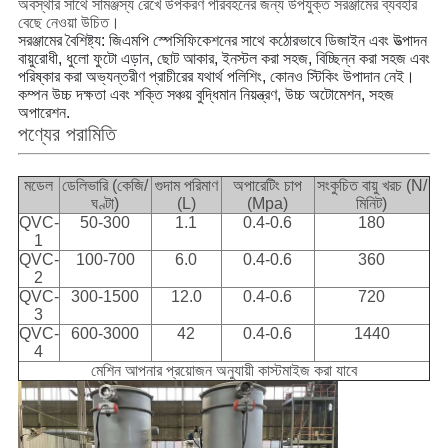
অবস্থার সাথে সামঞ্জস্য রেখে উপকরণ পরিবহনের জন্য উপযুক্ত সরঞ্জামের ব্যবহার
বেছে নেওয়া উচিত।
সরঞ্জামের বৈশিষ্ট্য: জিএমপি স্পেসিফিকেশনের সাথে কঠোরভাবে ডিজাইন এবং উত্পাদন
বায়ুরোধী, ধুলো ফুটো এড়ান, ছোট আকার, ইনস্টল করা সহজ, বিচ্ছিন্ন করা সহজ এবং
পরিষ্কার করা অভ্যন্তরীণ প্রাচীরের যথার্থ পলিশিং, কোনও স্টিকিং উপাদান নেই।
কম্পন উচ্চ দক্ষতা এবং শক্তি সঞ্চয় বুদ্ধিমান নিয়ন্ত্রণ, উচ্চ অটোমেশন, সহজ
অপারেশন.
পণ্যের পরামিতি
মডেল
ডেলিভারি (কেজি/
গুদাম পরিমাণ
অপারেটিং চাপ
সংকুচিত বায়ু খরচ (N/
ঘণ্টা)
(L)
(Mpa)
মিনিট)
QVC-
50-300
1.1
0.4-0.6
180
1
QVC-
100-700
6.0
0.4-0.6
360
2
QVC-
300-1500
12.0
0.4-0.6
720
3
QVC-
600-3000
42
0.4-0.6
1440
4
মেশিন আপনার প্রয়োজন অনুযায়ী কাস্টমাইজ করা যাবে