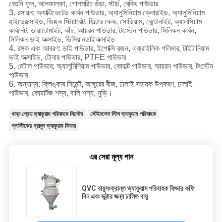
বেগুনি ফুল, আলফালফা, গোলমরিচ গুঁড়া, স্টার্চ, বেকিং পাউডার
3. রসায়ন: অ্যাক্টিভেটেড কার্বন পাউডার, অ্যালুমিনিয়াম ক্লোরাইড, অ্যালুমিনিয়াম
হাইড্রোক্সাইড, জিঙ্ক স্টিয়ারেট, ফিল্টার কেক, সোডিয়াম, বেন্টোনাইট, ক্যালসিয়াম
কার্বনেট, ডায়াটোমাইট, কাঁচ, আয়রন পাউডার, টংস্টেন পাউডার, সিলিকন কার্বন,
সিলিকন ডাই অক্সাইড, ডিসিয়ানডাইঅক্সাইড
4. রঙ্গক এবং আবরণ: ডাই পাউডার, ইপোক্সি রজন, এক্রাইলিক পলিমার, টাইটানিয়াম
ডাই অক্সাইড, টোনার পাউডার, PTFE পাউডার
5. মেটাল পাউডার: অ্যালুমিনিয়াম পাউডার, কোবাল্ট পাউডার, আয়রন পাউডার, টংস্টেন
পাউডার
6. অন্যান্য: ক্লিঙ্কার সিমেন্ট, আঙ্গুরের বীজ, ঢালাই সহায়ক উপকরণ, ঢালাই
পাউডার, কোয়ার্টজ শস্য, বালি শস্য, নুড়ি।
খাদ্য গ্রেড ভ্যাকুয়াম পরিবাহক সিস্টেম
স্টেইনলেস স্টিল ভ্যাকুয়াম পরিবাহক
প্লাস্টিকের গ্রানুল ভ্যাকুয়াম ফিডার
এর সেরা মূল্য পান
QVC বায়ুসংক্রান্ত ভ্যাকুয়াম পরিবাহক ফিডার কফি
বিন এবং ভুট্টার জন্য চালিত বায়ু