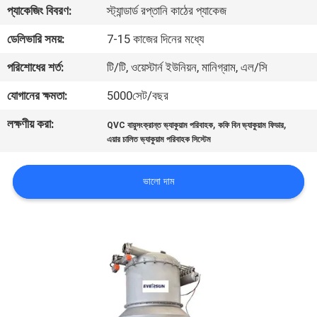
ভ্রমণ
প্যাকেজিং বিবরণ:
স্ট্যান্ডার্ড রপ্তানি কাঠের প্যাকেজ
ডেলিভারি সময়:
7-15 কাজের দিনের মধ্যে
মান
পরিশোধের শর্ত:
টি/টি, ওয়েস্টার্ন ইউনিয়ন, মানিগ্রাম, এল/সি
নিয়ন্ত্রণ
যোগানের ক্ষমতা:
5000সেট/বছর
লক্ষণীয় করা:
,
,
যোগাযোগ
QVC বায়ুসংক্রান্ত ভ্যাকুয়াম পরিবাহক
কফি বিন ভ্যাকুয়াম ফিডার
এয়ার চালিত ভ্যাকুয়াম পরিবাহক সিস্টেম
করুন
ভালো দাম
উদ্ধৃতির
জন্য
আবেদন
সাইটম্যাপ