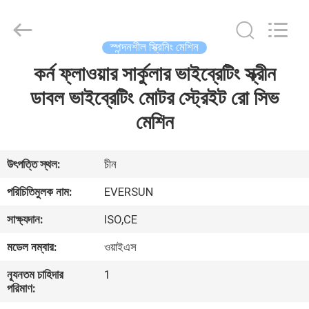
EVERSUN
Machinery
(Henan)
Co.,
Ltd.
স্পন্দনশীল স্ক্রিনিং মেশিন
All
Rights
Reserved.
কর্ন ফ্লাওয়ার সার্কুলার ভাইব্রেটিং স্ক্রীন
বাড়ি
ডাবল ভাইব্রেটিং মোটর স্ট্রেইট রো সিভ
পণ্য
মেশিন
VR
উৎপত্তি স্থল:
চীন
প্রদর্শন
পরিচিতিমুলক নাম:
EVERSUN
সাক্ষ্যদান:
ISO,CE
আমাদের
মডেল নম্বার:
ওয়াইএস
সম্পর্কে
ন্যূনতম চাহিদার
1
পরিমাণ:
কারখানা