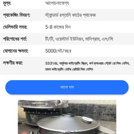
মূল্য:
আলোচনাযোগ্য
ভ্রমণ
প্যাকেজিং বিবরণ:
স্ট্যান্ডার্ড রপ্তানি কাঠের প্যাকেজ
মান
ডেলিভারি সময়:
5-8 কাজের দিন
নিয়ন্ত্রণ
পরিশোধের শর্ত:
টি/টি, ওয়েস্টার্ন ইউনিয়ন, মানিগ্রাম, এল/সি
যোগানের ক্ষমতা:
5000সেট/বছর
যোগাযোগ
লক্ষণীয় করা:
,
,
করুন
SS316L সার্কুলার ভাইব্রেটিং স্ক্রিন
কর্ন ফ্লাওয়ার স্ট্রেট রো সিভ মেশিন
ডাবল ভাইব্রেটিং মোটর রোটারি সিভ মেশিন
উদ্ধৃতির
ভালো দাম
জন্য
আবেদন
সাইটম্যাপ