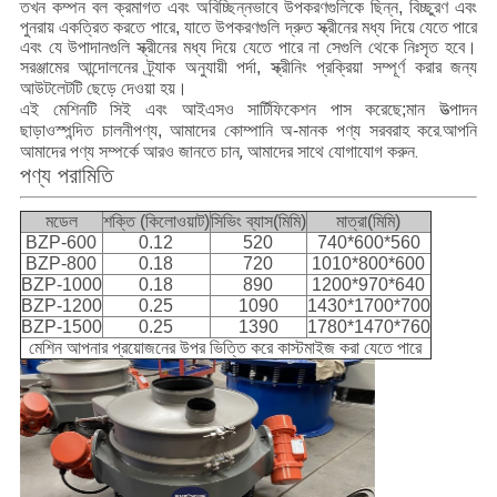
তখন কম্পন বল ক্রমাগত এবং অবিচ্ছিন্নভাবে উপকরণগুলিকে ছিন্ন, বিচ্ছুরণ এবং
পুনরায় একত্রিত করতে পারে, যাতে উপকরণগুলি দ্রুত স্ক্রীনের মধ্য দিয়ে যেতে পারে
এবং যে উপাদানগুলি স্ক্রীনের মধ্য দিয়ে যেতে পারে না সেগুলি থেকে নিঃসৃত হবে।
সরঞ্জামের আন্দোলনের ট্র্যাক অনুযায়ী পর্দা, স্ক্রীনিং প্রক্রিয়া সম্পূর্ণ করার জন্য
আউটলেটটি ছেড়ে দেওয়া হয়।
এই মেশিনটি সিই এবং আইএসও সার্টিফিকেশন পাস করেছে;মান উত্পাদন
স্পন্দিত চালনী
.আপনি
ছাড়াও
পণ্য, আমাদের কোম্পানি অ-মানক পণ্য সরবরাহ করে
আমাদের পণ্য সম্পর্কে আরও জানতে চান, আমাদের সাথে যোগাযোগ করুন.
পণ্য পরামিতি
মডেল
শক্তি (কিলোওয়াট)
সিভিং ব্যাস(মিমি)
মাত্রা(মিমি)
BZP-600
0.12
520
740*600*560
BZP-800
0.18
720
1010*800*600
BZP-1000
0.18
890
1200*970*640
BZP-1200
0.25
1090
1430*1700*700
BZP-1500
0.25
1390
1780*1470*760
মেশিন আপনার প্রয়োজনের উপর ভিত্তি করে কাস্টমাইজ করা যেতে পারে