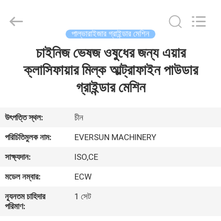
EVERSUN
Machinery
(Henan)
Co.,
Ltd.
পাল্ভারাইজার গ্রাইন্ডার মেশিন
All
Rights
Reserved.
চাইনিজ ভেষজ ওষুধের জন্য এয়ার
বাড়ি
ক্লাসিফায়ার মিল্ক আল্ট্রাফাইন পাউডার
পণ্য
গ্রাইন্ডার মেশিন
VR
উৎপত্তি স্থল:
চীন
প্রদর্শন
পরিচিতিমুলক নাম:
EVERSUN MACHINERY
সাক্ষ্যদান:
ISO,CE
আমাদের
মডেল নম্বার:
ECW
সম্পর্কে
ন্যূনতম চাহিদার
1 সেট
পরিমাণ:
কারখানা