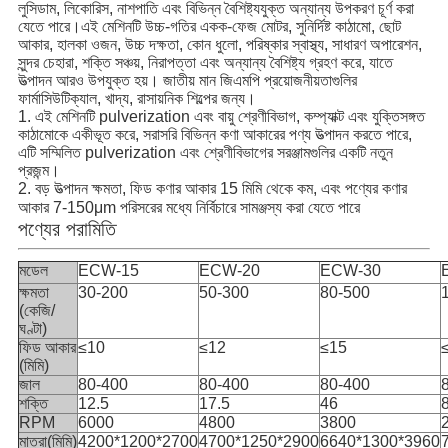
লুসিডাম, লিকোরিস, নাশপাতি এবং বিভিন্ন বৈশিষ্ট্যযুক্ত অন্যান্য উপকরণ চূর্ণ করা
যেতে পারে।এই মেশিনটি উচ্চ-গতির একক-ফেজ মোটর, সুনির্দিষ্ট কাঠামো, ছোট
আকার, হালকা ওজন, উচ্চ দক্ষতা, কোন ধুলো, পরিষ্কার স্বাস্থ্য, সাধারণ অপারেশন,
সুন্দর চেহারা, শক্তি সঞ্চয়, নিরাপত্তা এবং অন্যান্য বৈশিষ্ট্য গ্রহণ করে, যাতে
উত্পাদন আরও উপযুক্ত হয়। জাতীয় মান জিএমপি প্রয়োজনীয়তাগুলির
ফার্মাসিউটিক্যাল, খাদ্য, রাসায়নিক শিল্পের জন্য।
1. এই মেশিনটি pulverization এবং বায়ু শ্রেণীবিভাগ, কম্প্যাক্ট এবং যুক্তিসঙ্গত
কাঠামোকে একীভূত করে, সরাসরি বিভিন্ন কণা আকারের পণ্য উত্পাদন করতে পারে,
এটি সম্মিলিত pulverization এবং শ্রেণীবিভাগের সরঞ্জামগুলির একটি নতুন
প্রজন্ম।
2. বড় উত্পাদন ক্ষমতা, ফিড কণার আকার 15 মিমি থেকে কম, এবং পণ্যের কণার
আকার 7-150μm পরিসরের মধ্যে নির্বিচারে সামঞ্জস্য করা যেতে পারে
পণ্যের পরামিতি
মডেল
ECW-15
ECW-20
ECW-30
ক্ষমতা
30-200
50-300
80-500
(কেজি/
ঘণ্টা)
ফিড আকার
≤10
≤12
≤15
(মিমি)
জাল
80-400
80-400
80-400
শক্তি
12.5
17.5
46
RPM
6000
4800
3800
মাত্রা(মিমি)
4200*1200*2700
4700*1250*2900
6640*1300*3960