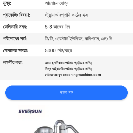
মূল্য:
আলোচনাযোগ্য
ভ্রমণ
প্যাকেজিং বিবরণ:
স্ট্যান্ডার্ড রপ্তানি কাঠের বাক্স
মান
ডেলিভারি সময়:
5-8 কাজের দিন
নিয়ন্ত্রণ
পরিশোধের শর্ত:
টি/টি, ওয়েস্টার্ন ইউনিয়ন, মানিগ্রাম, এল/সি
যোগানের ক্ষমতা:
5000 সেট/বছর
যোগাযোগ
লক্ষণীয় করা:
,
করুন
এয়ার ক্লাসিফায়ার পাউডার গ্রাইন্ডার মেশিন
,
মিল্ক আল্ট্রাফাইন পাউডার গ্রাইন্ডার মেশিন
vibratoryscreeningmachine.com
উদ্ধৃতির
ভালো দাম
জন্য
আবেদন
সাইটম্যাপ