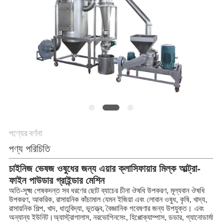
গোপনীয়তা
নীতি
পণ্যের বর্ণনা
পণ্য পরিচিতি
চাইনিজ ভেষজ ওষুধের জন্য এয়ার ক্লাসিফায়ার মিল্ক আল্ট্রা-
ফাইন পাউডার গ্রাইন্ডার মেশিন
অতি-সূক্ষ্ম পেষকদন্ত সব ধরণের ছোট ব্যাচের চীনা ঔষধি উপকরণ, মূল্যবান ঔষধি
উপকরণ, আকরিক, রাসায়নিক কাঁচামাল যেমন ইজিয়া এবং লোবান ওষুধ, কৃষি, খাদ্য,
রাসায়নিক শিল্প, খাদ, ধাতুবিদ্যা, ভূতত্ত্ব, বৈজ্ঞানিক গবেষণার জন্য উপযুক্ত। এবং
অন্যান্য ইউনিট।অ্যাস্ট্রাগালাস, নরভোগিনসেং, হিপ্পোক্যাম্পাস, ডডার, গ্যানোডার্মা