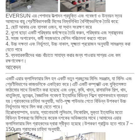
EVERSUN এর পেশাদার উত্পাদন প্রযুক্তি এবং গবেষণা ও উন্নয়ন স্তর
আমাদের বায়ু শ্রেণীবিভাগকারী মিলের নিম্নলিখিত বৈশিষ্ট্যগুলিকে তৈরি করে:
1. ছোট আকার এবং হালকা ওজন, যা স্থান সংরক্ষণ করে
2. ধুলো ছাড়া একটি পরিষ্কার কর্মক্ষেত্র তৈরি করুন, পরিষ্কার এবং স্বাস্থ্যকর
3. সহজ অপারেশন, কর্মী সহজভাবে মেশিন পরিচালনা করতে পারেন
4. উচ্চ দক্ষতা এবং নির্ভুলতা, উচ্চ নাকাল, সূক্ষ্মতা প্রয়োজন অনুযায়ী সামঞ্জস্য করা
যেতে পারে
5. ব্যবহারকারীদের খরচ বাঁচাতে সাহায্য করার জন্য পাওয়ার সাশ্রয় এবং কম
রক্ষণাবেক্ষণ।
আবেদন
একটি এয়ার ক্লাসিফায়ার মিল হল একটি নতুন প্রজন্মের মিলিং সরঞ্জাম, যা মিলিং এবং
শ্রেণীবিভাগের কাজগুলিকে একত্রিত করে।এটি একটি কম্প্যাক্ট এবং যুক্তিসঙ্গত
কাঠামোর সাথে ডিজাইন করা হয়েছে এবং ওষুধ, কৃষি, খাদ্য, রাসায়নিক শিল্প, খাদ,
ধাতুবিদ্যা, ভূতত্ত্ব, বৈজ্ঞানিক গবেষণা ইত্যাদির বিভিন্ন শিল্পে ব্যাপকভাবে ব্যবহৃত
হয়।গ্রাহকদের চাহিদা অনুযায়ী, অতি-সূক্ষ্ম পাউডার পেতে বিভিন্ন উপকরণ উচ্চ
নির্ভুলতার সাথে মিল করা যেতে পারে।
হিপ্পোক্যাম্পাস, ডডার, গ্যানোডার্মা লুসিডাম, লিকোরিস, মুক্তা ইত্যাদির মতো
বিভিন্ন উপকরণের মিলিংয়ে কয়েক দশকের অভিজ্ঞতার সাথে।আমাদের এয়ার
ক্লাসিফায়ার মিল গ্রাহকদের দ্বারা স্বীকৃত হয়েছে।উপকরণ গ্রাউন্ড হতে পারে 7 ~
150μm গ্রাহকের চাহিদা অনুযায়ী.