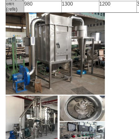
ওজন
980
1300
1200
(কেজি)