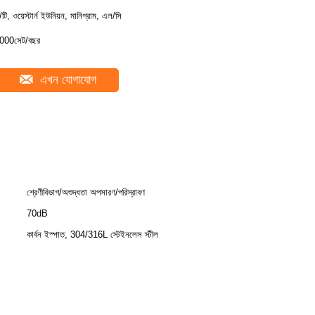
ি/টি, ওয়েস্টার্ন ইউনিয়ন, মানিগ্রাম, এল/সি
000সেট/বছর
এখন যোগাযোগ
শ্রেণীবিভাগ/অশুদ্ধতা অপসারণ/পরিস্রাবণ
70dB
কার্বন ইস্পাত, 304/316L স্টেইনলেস স্টীল