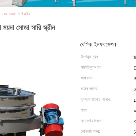
য়দা সোজা সারি স্ক্রীন
য়দা সোজা সারি স্ক্রীন
বেসিক ইনফরমেশন
উৎপত্তি স্থল:
চ
পরিচিতিমুলক নাম:
সাক্ষ্যদান:
I
মডেল নম্বার:
জ
ন্যূনতম চাহিদার পরিমাণ:
1
মূল্য:
আ
প্যাকেজিং বিবরণ:
স্
ডেলিভারি সময়:
5