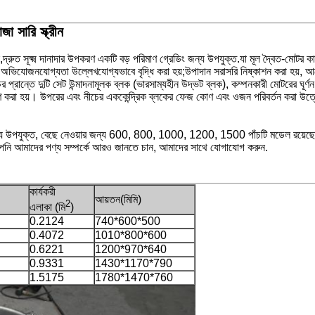
 সারি স্ক্রীন
,
দ্রুত সূক্ষ্ম দানাদার উপকরণ একটি বড় পরিমাণ গ্রেডিং জন্য উপযুক্ত.
যা মূল দ্বৈত-মোটর 
জাম অভিযোজনযোগ্যতা উল্লেখযোগ্যভাবে বৃদ্ধি করা হয়;উপাদান সরাসরি নিষ্কাশন করা হয়, আ
র প্রান্তে দুটি সেট উন্মাদনামূলক ব্লক (ভারসাম্যহীন উদ্ভট ব্লক), কম্পনকারী মোটরের ঘূর্ণ
 প্রেরণ করা হয়। উপরের এবং নীচের এককেন্দ্রিক ব্লকের ফেজ কোণ এবং ওজন পরিবর্তন করা উত
ের জন্য উপযুক্ত, বেছে নেওয়ার জন্য 600, 800, 1000, 1200, 1500 পাঁচটি মডেল রয়েছ
নি আমাদের পণ্য সম্পর্কে আরও জানতে চান, আমাদের সাথে যোগাযোগ করুন.
কার্যকরী
আয়তন(মিমি)
2
এলাকা (মি
)
0.2124
740*600*500
0.4072
1010*800*600
0.6221
1200*970*640
0.9331
1430*1170*790
1.5175
1780*1470*760