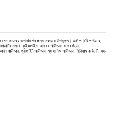
ক্রিয়া যেমন অমেধ্য অপসারণের জন্য সবচেয়ে উপযুক্ত। এই পণ্যটি পাউডার,
দামাটির স্লারি, কুইকলাইম, অবাধ্য পাউডার, ধাতব গুঁড়ো,
কার্বন পাউডার, গ্রাফাইট পাউডার, ম্যাঙ্গানিজ পাউডার, লিথিয়াম কার্বনেট, সহ-