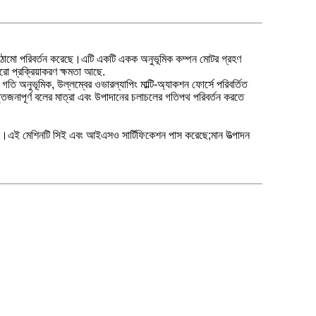
কাঠামো পরিবর্তন করেছে।এটি একটি একক অনুভূমিক কম্পন মোটর গ্রহণ
রো প্রক্রিয়াকরণ ক্ষমতা আছে.
ন গতি অনুভূমিক, উল্লম্বের ওভারল্যাপিং মাল্টি-অ্যাকশন ফোর্সে পরিবর্তিত
্তেজনাপূর্ণ বলের মাত্রা এবং উপাদানের চলাচলের গতিপথ পরিবর্তন করতে
ে।
এই মেশিনটি সিই এবং আইএসও সার্টিফিকেশন পাস করেছে;মান উত্পাদন