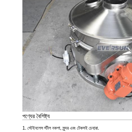
পণ্যের বৈশিষ্ট্য
1. স্টেইনলেস স্টীল নকশা, সুন্দর এবং টেকসই চেহারা.