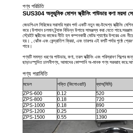
পণ্য পরিচিতি
SUS304 অনুভূমিক মোশন স্ক্রীনিং পাউডার কণা ময়দা সোজা
জেডপিএস সিরিজের সরাসরি স্রাব পর্দা একটি নতুন বহু-উদ্দেশ্য স্ক্রীনিং মেশিন
করে।উপাদান চলমান ট্র্যাক বিভিন্ন উপায়ে সামঞ্জস্য করা যেতে পারে.সরঞ্
স্ট্রেইট স্ক্রীনের কাজের নীতি হল কম্পনকারী মোটর শ্যাফ্টের উপরের এবং নীচে
হয়। , ঝোঁক এবং কেন্দ্রাতিগ ক্রিয়া, এবং তারপর এই বলটি পর্দার পৃষ্ঠে
পারে।
পণ্যটি সমস্ত ধরণের পাউডার, কণা, তরল স্ক্রীনিং এবং পরিস্রাবণ শিল্প
ছাড়াও
স্পন্দিত চালনী
পণ্য, আমাদের কোম্পানি অ-মানক পণ্য সরবরাহ করে
.আপ
পণ্য পরামিতি
মডেল
শক্তি (কিলোওয়াট)
ব্যাস(মিমি)
ZPS-600
0.12
520
ZPS-800
0.18
720
ZPS-1000
0.18
890
ZPS-1200
0.25
1090
ZPS-1500
0.55
1390