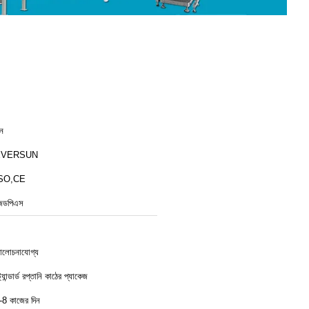
ীন
EVERSUN
SO,CE
েডপিএস
লোচনাযোগ্য
ট্যান্ডার্ড রপ্তানি কাঠের প্যাকেজ
-8 কাজের দিন