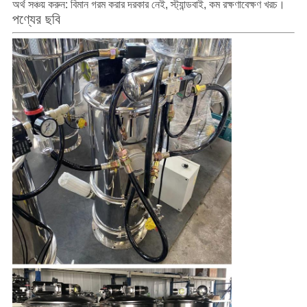
অর্থ সঞ্চয় করুন: বিমান গরম করার দরকার নেই, স্ট্যান্ডবাই, কম রক্ষণাবেক্ষণ খরচ।
পণ্যের ছবি