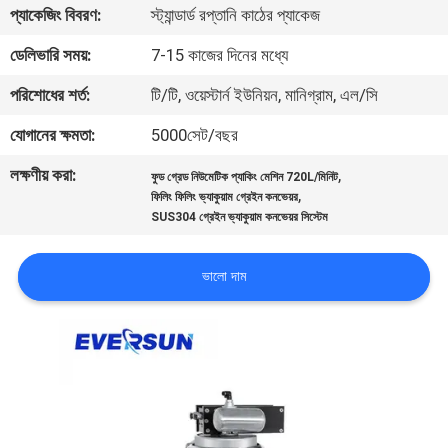
ভ্রমণ
প্যাকেজিং বিবরণ:
স্ট্যান্ডার্ড রপ্তানি কাঠের প্যাকেজ
ডেলিভারি সময়:
7-15 কাজের দিনের মধ্যে
মান
পরিশোধের শর্ত:
টি/টি, ওয়েস্টার্ন ইউনিয়ন, মানিগ্রাম, এল/সি
নিয়ন্ত্রণ
যোগানের ক্ষমতা:
5000সেট/বছর
লক্ষণীয় করা:
,
যোগাযোগ
ফুড গ্রেড নিউমেটিক প্যাকিং মেশিন 720L/মিনিট
,
ফিলিং ফিলিং ভ্যাকুয়াম গ্রেইন কনভেয়র
করুন
SUS304 গ্রেইন ভ্যাকুয়াম কনভেয়র সিস্টেম
ভালো দাম
উদ্ধৃতির
জন্য
আবেদন
সাইটম্যাপ