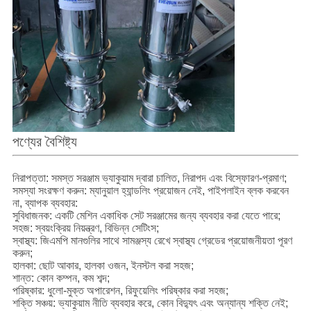
পণ্যের বৈশিষ্ট্য
নিরাপত্তা: সমস্ত সরঞ্জাম ভ্যাকুয়াম দ্বারা চালিত, নিরাপদ এবং বিস্ফোরণ-প্রমাণ;
সমস্যা সংরক্ষণ করুন: ম্যানুয়াল হ্যান্ডলিং প্রয়োজন নেই, পাইপলাইন ব্লক করবেন
না, ব্যাপক ব্যবহার:
সুবিধাজনক: একটি মেশিন একাধিক সেট সরঞ্জামের জন্য ব্যবহার করা যেতে পারে;
সহজ: স্বয়ংক্রিয় নিয়ন্ত্রণ, বিভিন্ন সেটিংস;
স্বাস্থ্য: জিএমপি মানগুলির সাথে সামঞ্জস্য রেখে স্বাস্থ্য গ্রেডের প্রয়োজনীয়তা পূরণ
করুন;
হালকা: ছোট আকার, হালকা ওজন, ইনস্টল করা সহজ;
শান্ত: কোন কম্পন, কম শব্দ;
পরিষ্কার: ধুলো-মুক্ত অপারেশন, রিফুয়েলিং পরিষ্কার করা সহজ;
শক্তি সঞ্চয়: ভ্যাকুয়াম নীতি ব্যবহার করে, কোন বিদ্যুৎ এবং অন্যান্য শক্তি নেই;