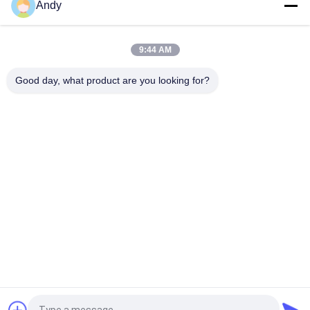
Andy
শিল্প প্রক্রিয়ায় কণিকাকার পদার্থের অবিচ্ছিন্ন খাওয়ানো এবং নিষ্কাশনের জন্য স্বয়ংক্রিয়
ভ্যাকুয়াম কনভেয়র সিস্টেম
9:44 AM
ভ্যাকুয়াম কনভেয়র সিস্টেমগুলি ধুলো মুক্ত বন্ধ পাইপলাইন প্রযুক্তির সাথে পাউডার এবং
দানাদার উপকরণগুলি নিরাপদে পরিবহন করার জন্য ডিজাইন করা হয়েছে
Good day, what product are you looking for?
সব
স্পন্দনশীল স্ক্রিনিং মেশিন
গিটারি স্ক্রিনিং মেশিন
টাম্বল স্ক্রিনিং মেশিন
বাল্ক ব্যাগ আনলোডার
ভ্যাকুয়াম কনভেয়র সিস্টেম
রিবন ব্লেন্ডার মেশিন
গুঁড়ো সিভিং মেশিন
পাল্ভারাইজার গ্রাইন্ডার মেশিন