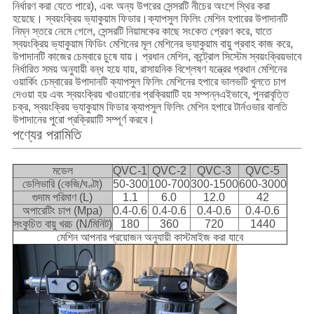
নির্ধারণ করা যেতে পারে), এবং অন্য উপরের সেন্সরটি নীচের অংশে স্থির করা
হয়েছে। স্বয়ংক্রিয় ভ্যাকুয়াম ফিডার।ক্যাপসুল ফিলিং মেশিন হপারের উপাদানটি
নিম্ন স্তরে নেমে গেলে, সেন্সরটি নিয়ামকের কাছে সংকেত প্রেরণ করে, যাতে
স্বয়ংক্রিয় ভ্যাকুয়াম ফিডিং মেশিনের মূল মেশিনের ভ্যাকুয়াম বায়ু প্রবাহ কাজ করে,
উপাদানটি কাজের চেম্বারে চুষে যায়। প্রধান মেশিন, কন্ট্রোল সিস্টেম স্বয়ংক্রিয়ভাবে
নির্ধারিত সময় অনুযায়ী বন্ধ হয়ে যায়, রাসায়নিক বিশ্লেষণ যন্ত্রের প্রধান মেশিনের
ওয়ার্কিং চেম্বারের উপাদানটি ক্যাপসুল ফিলিং মেশিনের হপারে ভালভটি খুলতে চাপ
দেওয়া হয় এবং স্বয়ংক্রিয় খাওয়ানোর প্রক্রিয়াটি হয় সম্পন্নএইভাবে, পুনরাবৃত্তি
চক্র, স্বয়ংক্রিয় ভ্যাকুয়াম ফিডার ক্যাপসুল ফিলিং মেশিন হপারে টার্নওভার বালতি
উপাদানের পুরো প্রক্রিয়াটি সম্পূর্ণ করবে।
পণ্যের পরামিতি
মডেল
QVC-1
QVC-2
QVC-3
QVC-5
ডেলিভারি (কেজি/ঘণ্টা)
50-300
100-700
300-1500
600-3000
গুদাম পরিমাণ (L)
1.1
6.0
12.0
42
অপারেটিং চাপ (Mpa)
0.4-0.6
0.4-0.6
0.4-0.6
0.4-0.6
সংকুচিত বায়ু খরচ (N/মিনিট)
180
360
720
1440
মেশিন আপনার প্রয়োজন অনুযায়ী কাস্টমাইজ করা যাবে