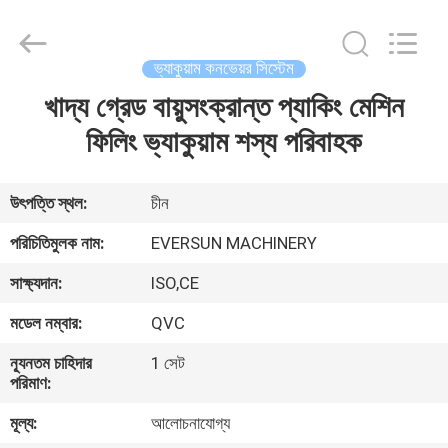
EVERSUN
Machinery
(Henan)
Co.,
Ltd.
ভ্যাকুয়াম কনভেয়র সিস্টেম
All
Rights
Reserved.
খাদ্য গ্রেড বায়ুসংক্রান্ত প্যাকিং মেশিন
বাড়ি
ফিলিং ভ্যাকুয়াম শস্য পরিবাহক
পণ্য
উৎপত্তি স্থল:
চীন
VR
পরিচিতিমুলক নাম:
EVERSUN MACHINERY
প্রদর্শন
সাক্ষ্যদান:
ISO,CE
মডেল নম্বার:
QVC
আমাদের
সম্পর্কে
ন্যূনতম চাহিদার
1 সেট
পরিমাণ:
মূল্য:
আলোচনাযোগ্য
কারখানা