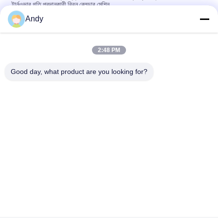
টার্নওভার গতি প্রদানকারী রিবন ব্লেন্ডার মেশিন
Andy
কাস্টমাইজযোগ্য ভলিউম ইন্ডাস্ট্রিয়াল মিশ্রণের জন্য পিএলসি কন্ট্রোল সিস্টেমের সাথে
স্টেইনলেস স্টিল রিবন ব্লেন্ডার মেশিন
2:48 PM
সংহত গঠন এবং সহজে পরিচালনার সাথে রিবন ব্লেন্ডার মেশিন যা কঠিন মিশ্রিত জমাটবদ্ধ
উপকরণ পরিচালনা করার জন্য উপযুক্ত
Good day, what product are you looking for?
সব
স্পন্দনশীল স্ক্রিনিং মেশিন
গিটারি স্ক্রিনিং মেশিন
টাম্বল স্ক্রিনিং মেশিন
বাল্ক ব্যাগ আনলোডার
ভ্যাকুয়াম কনভেয়র সিস্টেম
রিবন ব্লেন্ডার মেশিন
গুঁড়ো সিভিং মেশিন
পাল্ভারাইজার গ্রাইন্ডার মেশিন