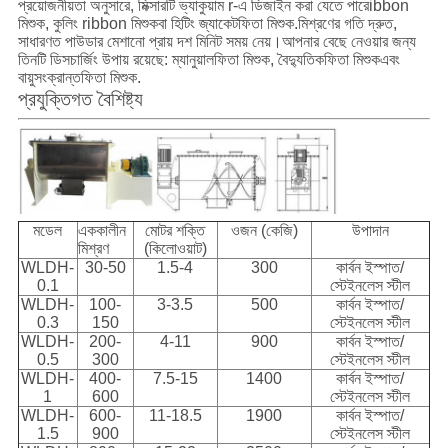
প্রয়োজনীয়তা অনুসারে, মিক্সারটি ভ্যাকুয়াম r-এ ডিজাইন করা যেতে পারে
ibbon
মিশুক
, কুলিং r
ibbon মিশুক
বা হিটিং জ্যাকেট
ফিতা মিশুক
.মিশ্রণের গতি দ্রুত,
সাধারণত পাউডার মেশানো প্রায় দশ মিনিট সময় নেয়।আপনার বেছে নেওয়ার জন্য
তিনটি ডিসচার্জিং উপায় রয়েছে: ম্যানুয়াল
ফিতা মিশুক
, বৈদ্যুতিক
ফিতা মিশুক
এবং
বায়ুসংক্রান্ত
ফিতা মিশুক
.
প্রযুক্তিগত বৈশিষ্ট্য
মডেল
এককালীন
মোটর শক্তি
ওজন (কেজি)
উপাদান
মিশ্রণ
(কিলোওয়াট)
WLDH-
30-50
1.5-4
300
কার্বন ইস্পাত/
0.1
স্টেইনলেস স্টীল
WLDH-
100-
3-3.5
500
কার্বন ইস্পাত/
0.3
150
স্টেইনলেস স্টীল
WLDH-
200-
4-11
900
কার্বন ইস্পাত/
0.5
300
স্টেইনলেস স্টীল
WLDH-
400-
7.5-15
1400
কার্বন ইস্পাত/
1
600
স্টেইনলেস স্টীল
WLDH-
600-
11-18.5
1900
কার্বন ইস্পাত/
1.5
900
স্টেইনলেস স্টীল