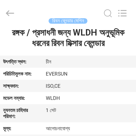
EVERSUN
Machinery
(Henan)
Co.,
Ltd.
রিবন ব্লেন্ডার মেশিন
All
Rights
Reserved.
রঙ্গক / প্রসাধনী জন্য WLDH অনুভূমিক
বাড়ি
ধরনের রিবন মিক্সার ব্লেন্ডার
পণ্য
উৎপত্তি স্থল:
চীন
VR
পরিচিতিমুলক নাম:
EVERSUN
প্রদর্শন
সাক্ষ্যদান:
ISO,CE
মডেল নম্বার:
WLDH
আমাদের
সম্পর্কে
ন্যূনতম চাহিদার
1 সেট
পরিমাণ:
মূল্য:
আলোচনাযোগ্য
কারখানা