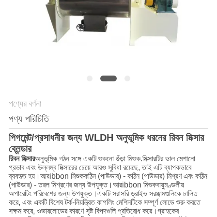
গোপনীয়তা
নীতি
পণ্যের বর্ণনা
পণ্য পরিচিতি
পিগমেন্ট/প্রসাধনীর জন্য WLDH অনুভূমিক ধরনের রিবন মিক্সার
ব্লেন্ডার
রিবন মিক্সার
অনুভূমিক গঠন সঙ্গে একটি শুকনো গুঁড়া মিশুক.মিক্সারটির ভাল মেশানো
প্রভাব এবং উল্লম্ব মিক্সারের চেয়ে আরও সুবিধা রয়েছে, তাই এটি ব্যাপকভাবে
ব্যবহৃত হয়।আর
ibbon মিশুক
কঠিন (পাউডার) - কঠিন (পাউডার) মিশ্রণ এবং কঠিন
(পাউডার) - তরল মিশ্রণের জন্য উপযুক্ত।আর
ibbon মিশুক
বায়ুমণ্ডলীয়
অপারেটিং পরিবেশের জন্য উপযুক্ত।একটি সরাসরি ড্রাইভ সরঞ্জামগুলিকে চালিত
করে, এবং একটি বিশেষ টর্ক-নিয়ন্ত্রিত কাপলিং মেশিনটিকে সম্পূর্ণ লোডে শুরু করতে
সক্ষম করে, ওভারলোডের কারণে সৃষ্ট বিপদগুলি প্রতিরোধ করে।গ্রাহকের