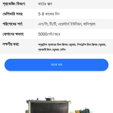
ভ্রমণ
প্যাকেজিং বিবরণ:
কাঠের বাক্স
ডেলিভারি সময়:
5-8 কাজের দিন
মান
পরিশোধের শর্ত:
এল/সি, টি/টি, ওয়েস্টার্ন ইউনিয়ন, মানিগ্রাম
নিয়ন্ত্রণ
যোগানের ক্ষমতা:
5000সেট/বছর
লক্ষণীয় করা:
,
,
যোগাযোগ
অনুভূমিক প্রকারের রিবন মিক্সার ব্লেন্ডার
পিগমেন্টস রিবন মিক্সার ব্লেন্ডার
প্রসাধনী রিবন ব্লেন্ডার মেশিন
করুন
ভালো দাম
উদ্ধৃতির
জন্য
আবেদন
সাইটম্যাপ