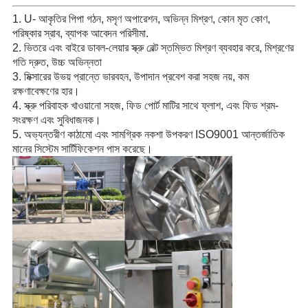
1. U- আকৃতির পিপা গঠন, মসৃণ অপারেশন, অভিন্ন মিশ্রণ, কোন মৃত কোণ,
পরিষ্কার স্রাব, ব্যাপক আবেদন পরিসীমা.
2. ভিতরে এবং বাইরে ডাবল-লেয়ার স্ক্রু বেল্ট স্তম্ভিত মিশ্রণ ব্যবহার করে, মিশ্রণের
গতি দ্রুত, উচ্চ অভিন্নতা
3. মিক্সারের উভয় প্রান্তে ভারবহন, উপাদান প্রবেশ করা সহজ নয়, কম
রক্ষণাবেক্ষণের হার।
4. স্ক্রু পরিবাহক খাওয়ানো সহজ, ফিড পোর্ট মাটির সাথে ফ্লাশ, এবং ফিড শ্রম-
সংরক্ষণ এবং সুবিধাজনক।
5. অভ্যন্তরীণ কাঠামো এবং সামগ্রিক নকশা উপকরণ ISO9001 আন্তর্জাতিক
মানের সিস্টেম সার্টিফিকেশন পাস করেছে।