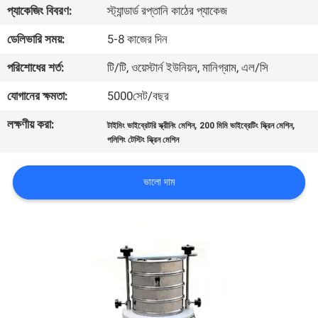
ভ্রমণ
প্যাকেজিং বিবরণ:
স্ট্যান্ডার্ড রপ্তানি কাঠের প্যাকেজ
ডেলিভারি সময়:
5-8 কাজের দিন
মান
পরিশোধের শর্ত:
টি/টি, ওয়েস্টার্ন ইউনিয়ন, মানিগ্রাম, এল/সি
নিয়ন্ত্রণ
যোগানের ক্ষমতা:
5000সেট/বছর
লক্ষণীয় করা:
,
,
যোগাযোগ
টাইমিং ভাইব্রেটরি স্ক্রীনিং মেশিন
200 মিমি ভাইব্রেটিং স্ক্রিন মেশিন
পলিশিং টেস্টিং স্ক্রিন মেশিন
করুন
ভালো দাম
উদ্ধৃতির
জন্য
আবেদন
সাইটম্যাপ