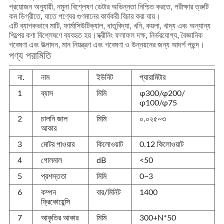
প্রয়োজন অনুযায়ী, নমুনা বিশ্লেষণ ডেটার অভিন্নতা নিশ্চিত করতে, পরীক্ষার ত্রুটি
কম ডিগ্রীতে, যাতে পণ্যের গুণমানের কার্যকরী বিচার করা যায়।
এটি ব্যাপকভাবে মাটি, ফার্মাসিউটিক্যাল, ধাতুবিদ্যা, খনি, কয়লা, খাদ্য এবং অন্যান্য
শিল্পের কণা বিশ্লেষণে ব্যবহৃত হয়।স্ক্রীনিং ফলাফল দক্ষ, নির্ভরযোগ্য, বৈজ্ঞানিক
গবেষণা এবং উত্পাদন, মান নিয়ন্ত্রণ এবং গবেষণা ও উন্নয়নের জন্য আদর্শ পছন্দ।
পণ্য পরামিতি
না.
নাম
ইউনিট
প্যারামিটার
1
ব্যাস
মিমি
φ300/φ200/
φ100/φ75
2
চালনি জাল
মিমি
০.০২৫~৩
আকার
3
মোটর পাওয়ার
কিলোওয়াট
0.12 কিলোওয়াট
4
গোলমাল
dB
<50
5
প্রশস্ততা
মিমি
0~3
6
কম্পন
বার/মিনিট
1400
ফ্রিকোয়েন্সি
7
আকৃতির আকার
মিমি
300+N*50