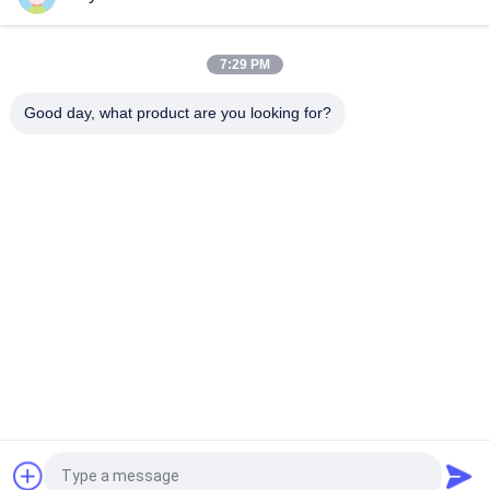
সূক্ষ্ম এবং মোটা পদার্থ আলাদা করার জন্য স্ক্রিনের উপরিভাগে সর্পিল প্যাটার্ন উপাদান চলাচল
ব্যবহার করে ভাইব্রেটরি স্ক্রীনিং মেশিন
7:29 PM
দানাদার এবং গুঁড়ো পদার্থের স্ক্রিনিংয়ের জন্য ত্রিমাত্রিক গতিপথ সহ কম্পনশীল স্ক্রিনিং মেশিন
Good day, what product are you looking for?
সব
স্পন্দনশীল স্ক্রিনিং মেশিন
গিটারি স্ক্রিনিং মেশিন
টাম্বল স্ক্রিনিং মেশিন
বাল্ক ব্যাগ আনলোডার
ভ্যাকুয়াম কনভেয়র সিস্টেম
রিবন ব্লেন্ডার মেশিন
গুঁড়ো সিভিং মেশিন
পাল্ভারাইজার গ্রাইন্ডার মেশিন
উদ্ধৃতির জন্য আবেদন