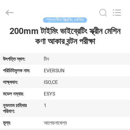
EVERSUN
Machinery
(Henan)
Co.,
Ltd.
স্পন্দনশীল স্ক্রিনিং মেশিন
All
Rights
Reserved.
200mm টাইমিং ভাইব্রেটিং স্ক্রীন মেশিন
বাড়ি
কণা আকার বন্টন পরীক্ষা
পণ্য
উৎপত্তি স্থল:
চীন
VR
পরিচিতিমুলক নাম:
EVERSUN
প্রদর্শন
সাক্ষ্যদান:
ISO,CE
মডেল নম্বার:
ESYS
আমাদের
সম্পর্কে
ন্যূনতম চাহিদার
1
পরিমাণ:
মূল্য:
আলোচনাযোগ্য
কারখানা