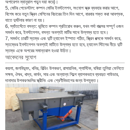
অপারেশন ম্যানুয়াল পড়ুন দয়া করে)।
5, মোটর পেডেস্টাল: কম্পন মোটর ইনস্টলেশন, সংযোগ স্ক্রু ব্যবহার করার আগে,
বিশেষ করে নতুন স্ক্রিন মেশিনের বিচারের তিন দিন আগে, বারবার শক্ত করা আবশ্যক,
যাতে দুর্ঘটনার কারণ না হয়।
6, স্যাঁতসেঁতে বসন্ত: ভূমিতে কম্পন প্রতিরোধ করুন, যখন পর্দা বাক্সের সম্পূর্ণ ওজন
সমর্থন করে, ইনস্টলেশন, বসন্ত অবশ্যই মাটির সাথে উল্লম্ব হতে হবে।
7, সমর্থন: চারটি স্তম্ভ এবং দুটি চ্যানেল ইস্পাত গঠিত, স্ক্রিন বক্সকে সমর্থন করে,
স্তম্ভের ইনস্টলেশন অবশ্যই মাটিতে উল্লম্ব হতে হবে, চ্যানেল স্টিলের নীচে দুটি
স্তম্ভ একে অপরের সমান্তরাল হওয়া উচিত।
আবেদনের সুযোগ
কয়লা, জলবিদ্যুৎ, খনির, বিল্ডিং উপকরণ, রাসায়নিক, প্লাস্টিক, ঘষিয়া তুলিয়া ফেলিতে
সক্ষম, ঔষধ, খাদ্য, কার্বন, সার এবং অন্যান্য শিল্পে ব্যাপকভাবে ব্যবহৃত পাউডার,
দানাদার উপকরণগুলির স্ক্রীনিং এবং শ্রেণীবিভাগের জন্য উপযুক্ত।