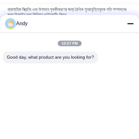
ধারাবাহিক স্ক্রিনিং এবং উপাদান পৃথকীকরণের জন্য রৈখিক পুনরাবৃত্তিমূলক গতি সম্পাদনের
জন্য ডিজাইন করা লিনিয়ার ভাইব্রেটিং স্ক্রিন
Andy
ধ্রুবক স্ক্রিনিং এবং স্থিতিশীল এবং অপারেশন কর্মক্ষমতা সঙ্গে উপাদান stratification
প্রদানকারী রৈখিক কম্পন পর্দা
10:07 PM
খাদ্য, রাসায়নিক এবং নির্মাণ সামগ্রীর অ্যাপ্লিকেশনগুলির জন্য স্ক্রিনিং এবং উপাদান
পৃথকীকরণ সরবরাহকারী শক্তিশালী লিনিয়ার ভাইব্রেটিং স্ক্রিন
Good day, what product are you looking for?
সব
স্পন্দনশীল স্ক্রিনিং মেশিন
গিটারি স্ক্রিনিং মেশিন
টাম্বল স্ক্রিনিং মেশিন
বাল্ক ব্যাগ আনলোডার
ভ্যাকুয়াম কনভেয়র সিস্টেম
রিবন ব্লেন্ডার মেশিন