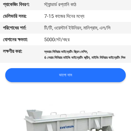
ভ্রমণ
প্যাকেজিং বিবরণ:
স্ট্যান্ডার্ড রপ্তানি কাঠ
ডেলিভারি সময়:
7-15 কাজের দিনের মধ্যে
মান
পরিশোধের শর্ত:
টি/টি, ওয়েস্টার্ন ইউনিয়ন, মানিগ্রাম, এল/সি
নিয়ন্ত্রণ
যোগানের ক্ষমতা:
5000সেট/বছর
লক্ষণীয় করা:
,
যোগাযোগ
স্কয়ার লিনিয়ার ভাইব্রেটিং স্ক্রিন মেশিন
,
6 লেয়ার লিনিয়ার মাইনিং ভাইব্রেটিং স্ক্রীন
মাইনিং লিনিয়ার ভাইব্রেটিং সিভ
করুন
ভালো দাম
উদ্ধৃতির
জন্য
আবেদন
সাইটম্যাপ