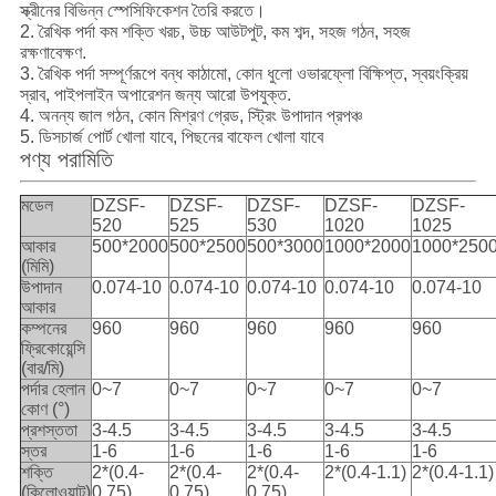
স্ক্রীনের বিভিন্ন স্পেসিফিকেশন তৈরি করতে।
2. রৈখিক পর্দা কম শক্তি খরচ, উচ্চ আউটপুট, কম শব্দ, সহজ গঠন, সহজ
রক্ষণাবেক্ষণ.
3. রৈখিক পর্দা সম্পূর্ণরূপে বন্ধ কাঠামো, কোন ধুলো ওভারফ্লো বিক্ষিপ্ত, স্বয়ংক্রিয়
স্রাব, পাইপলাইন অপারেশন জন্য আরো উপযুক্ত.
4. অনন্য জাল গঠন, কোন মিশ্রণ গ্রেড, স্ট্রিং উপাদান প্রপঞ্চ
5. ডিসচার্জ পোর্ট খোলা যাবে, পিছনের বাফেল খোলা যাবে
পণ্য পরামিতি
মডেল
DZSF-
DZSF-
DZSF-
DZSF-
DZSF-
520
525
530
1020
1025
আকার
500*2000
500*2500
500*3000
1000*2000
1000*250
(মিমি)
উপাদান
0.074-10
0.074-10
0.074-10
0.074-10
0.074-10
আকার
কম্পনের
960
960
960
960
960
ফ্রিকোয়েন্সি
(বার/মি)
পর্দার হেলান
0~7
0~7
0~7
0~7
0~7
কোণ (°)
প্রশস্ততা
3-4.5
3-4.5
3-4.5
3-4.5
3-4.5
স্তর
1-6
1-6
1-6
1-6
1-6
শক্তি
2*(0.4-
2*(0.4-
2*(0.4-
2*(0.4-1.1)
2*(0.4-1.1)
(কিলোওয়াট)
0.75)
0.75)
0.75)