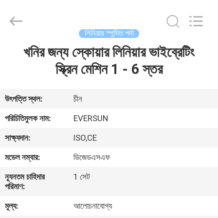
EVERSUN
Machinery
(Henan)
Co.,
Ltd.
লিনিয়ার স্পন্দিত পর্দা
All
Rights
Reserved.
খনির জন্য স্কোয়ার লিনিয়ার ভাইব্রেটিং
বাড়ি
স্ক্রিন মেশিন 1 - 6 স্তর
পণ্য
উৎপত্তি স্থল:
চীন
VR
পরিচিতিমুলক নাম:
EVERSUN
প্রদর্শন
সাক্ষ্যদান:
ISO,CE
মডেল নম্বার:
ডিজেডএসএফ
আমাদের
সম্পর্কে
ন্যূনতম চাহিদার
1 সেট
পরিমাণ:
মূল্য:
আলোচনাযোগ্য
কারখানা