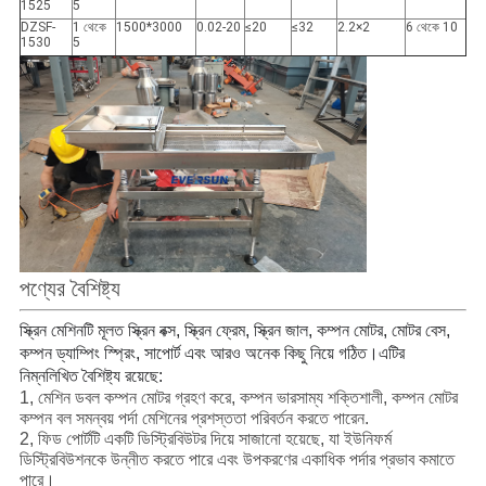
1525
5
DZSF-
1 থেকে
1500*3000
0.02-20
≤20
≤32
2.2×2
6 থেকে 10
1530
5
পণ্যের বৈশিষ্ট্য
স্ক্রিন মেশিনটি মূলত স্ক্রিন বক্স, স্ক্রিন ফ্রেম, স্ক্রিন জাল, কম্পন মোটর, মোটর বেস,
কম্পন ড্যাম্পিং স্প্রিং, সাপোর্ট এবং আরও অনেক কিছু নিয়ে গঠিত।
এটির
নিম্নলিখিত বৈশিষ্ট্য রয়েছে:
1, মেশিন ডবল কম্পন মোটর গ্রহণ করে, কম্পন ভারসাম্য শক্তিশালী, কম্পন মোটর
কম্পন বল সমন্বয় পর্দা মেশিনের প্রশস্ততা পরিবর্তন করতে পারেন.
2, ফিড পোর্টটি একটি ডিস্ট্রিবিউটর দিয়ে সাজানো হয়েছে, যা ইউনিফর্ম
ডিস্ট্রিবিউশনকে উন্নীত করতে পারে এবং উপকরণের একাধিক পর্দার প্রভাব কমাতে
পারে।