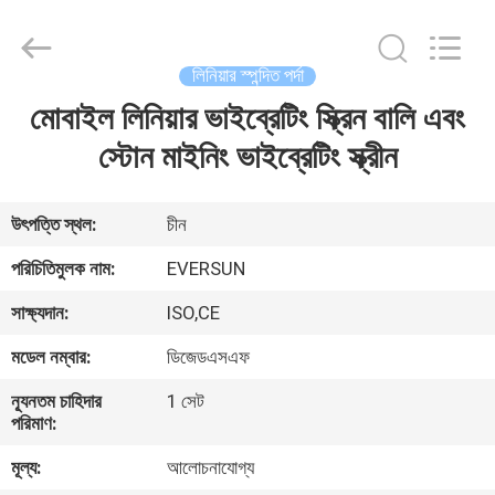
EVERSUN
Machinery
(Henan)
Co.,
Ltd.
লিনিয়ার স্পন্দিত পর্দা
All
Rights
Reserved.
মোবাইল লিনিয়ার ভাইব্রেটিং স্ক্রিন বালি এবং
বাড়ি
স্টোন মাইনিং ভাইব্রেটিং স্ক্রীন
পণ্য
উৎপত্তি স্থল:
চীন
VR
পরিচিতিমুলক নাম:
EVERSUN
প্রদর্শন
সাক্ষ্যদান:
ISO,CE
মডেল নম্বার:
ডিজেডএসএফ
আমাদের
সম্পর্কে
ন্যূনতম চাহিদার
1 সেট
পরিমাণ:
মূল্য:
আলোচনাযোগ্য
কারখানা