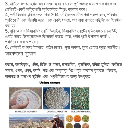
3. মাটিতে কম্পন হ্রাস করার সময় স্ক্রিন বডির সম্পূর্ণ ওজনকে সমর্থন করার জন্য
মেশিনটি একটি শক্তিশালী স্যাঁতসেঁতে স্প্রিং ব্যবহার করে।
4, পর্দা বিন্যাস যুক্তিসঙ্গত, পর্দা 304 স্টেইনলেস স্টীল পর্দা গ্রহণ করে, পরিধান-
প্রতিরোধী এবং বিরোধী জারা, এবং একই সময়ে, পর্দা বাধা কমাতে বাউন্সিং বল ইনস্টল
করা হয়.
5. যুক্তিসঙ্গত ডিসচার্জিং পোর্ট ডিজাইন, ডিসচার্জিং পোর্টের যুক্তিসঙ্গত লেআউট,
একই সময়ে ডিসলোকেশন ডিসচার্জ করতে পারে, পর্দার পৃষ্ঠে উপাদান প্লাগিং
প্রতিরোধ করতে পারে।
6. মেশিনটি বর্গাকার ইস্পাত, কঠিন ঢালাই, সূক্ষ্ম নাকাল, সুন্দর চেহারা দ্বারা সমর্থিত।
আবেদনের সুযোগ
কয়লা, জলবিদ্যুৎ, খনির, বিল্ডিং উপকরণ, রাসায়নিক, প্লাস্টিক, ঘষিয়া তুলিয়া ফেলিতে
সক্ষম, ঔষধ, খাদ্য, কার্বন, সার এবং অন্যান্য শিল্পে ব্যাপকভাবে ব্যবহৃত পাউডার,
দানাদার উপকরণের স্ক্রীনিং এবং শ্রেণীবিভাগের জন্য উপযুক্ত।