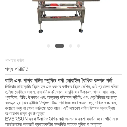
গোপনীয়তা
নীতি
পণ্যের বর্ণনা
পণ্য পরিচিতি
বালি এবং পাথর খনির স্পন্দিত পর্দা মোবাইল রৈখিক কম্পন পর্দা
লিনিয়ার ভাইব্রেটিং স্ক্রিন হল এক ধরণের বর্গাকার স্ক্রিন মেশিন, এটি প্রধানত ঘষিয়া
তুলিয়া ফেলিতে সক্ষম, রাসায়নিক কাঁচামাল, ধাতুবিদ্যার উপকরণ, খাদ্য, সার, কাচ,
প্লাস্টিক, বিল্ডিং উপকরণ এবং অন্যান্য কাঁচামাল স্ক্রীনিং এবং শ্রেণীবিভাগের জন্য
ব্যবহৃত হয়।এর স্ক্রীনিং নির্ভুলতা উচ্চ, প্রক্রিয়াকরণ ক্ষমতা বড়, শক্তি খরচ কম,
কাঠামো বন্ধ বা খোলা কাঠামো হতে পারে।এটি সমাবেশ লাইন উত্পাদন স্বয়ংক্রিয়
অপারেশন জন্য খুব উপযুক্ত.
EVERSUN দ্বারা উত্পাদিত রৈখিক পর্দা অ-মানক নকশা সমর্থন করে।খাঁড়ি এবং
আউটলেটের আকারটি ব্যবহারকারীর সম্পর্কিত সহায়ক সুবিধা বা অন্যান্য