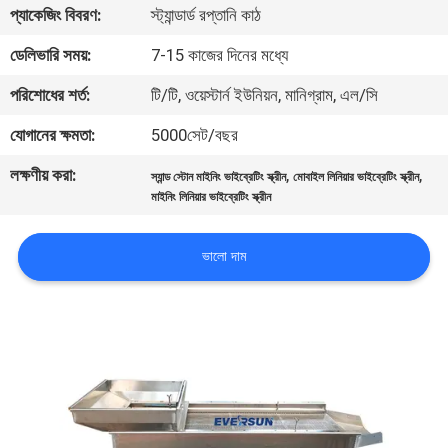
ভ্রমণ
প্যাকেজিং বিবরণ:
স্ট্যান্ডার্ড রপ্তানি কাঠ
ডেলিভারি সময়:
7-15 কাজের দিনের মধ্যে
মান
পরিশোধের শর্ত:
টি/টি, ওয়েস্টার্ন ইউনিয়ন, মানিগ্রাম, এল/সি
নিয়ন্ত্রণ
যোগানের ক্ষমতা:
5000সেট/বছর
লক্ষণীয় করা:
,
,
যোগাযোগ
স্যান্ড স্টোন মাইনিং ভাইব্রেটিং স্ক্রীন
মোবাইল লিনিয়ার ভাইব্রেটিং স্ক্রীন
মাইনিং লিনিয়ার ভাইব্রেটিং স্ক্রীন
করুন
ভালো দাম
উদ্ধৃতির
জন্য
আবেদন
সাইটম্যাপ