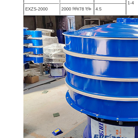
1-4
EXZS-2000
2000 মিমি/78 ইঞ্চি
4.5