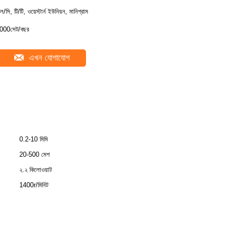
ল/সি, টি/টি, ওয়েস্টার্ন ইউনিয়ন, মানিগ্রাম
000সেট/বছর
এখন যোগাযোগ
0.2-10 মিমি
20-500 মেশ
২.২ কিলোওয়াট
1400r/মিনিট