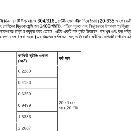
ারী স্ক্রিন।এটি উচ্চ মানের 304/316L স্টেইনলেস স্টীল দিয়ে তৈরি।20-635 জালের স্ক্রীন
িং মেশিনের ফ্রিকোয়েন্সি হল 1400r/মিনিট, এটিকে দ্রুত এবং নির্ভুলভাবে উপকরণ প্রক্রিয়
্যাপ্লিকেশনের জন্য উপযুক্ত করে তোলে।এটির একটি কমপ্যাক্ট ডিজাইন, কম শব্দ এবং কম শ
রক্ষণাবেক্ষণ করা সহজ।এর উচ্চতর কর্মক্ষমতা সহ, ভাইব্রেটরি স্ক্রীনিং মেশিনটি উপাদান স্ক্
কার্যকরী স্ক্রীনিং এলাকা
পর্দা জাল
(m2)
0.2289
0.4183
0.6359
20 মাইক্রন
0.9499
থেকে 20 মিমি
1.5386
2.2687