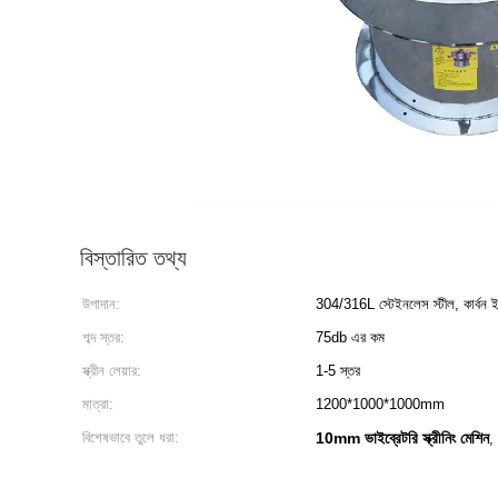
বিস্তারিত তথ্য
উপাদান:
304/316L স্টেইনলেস স্টীল, কার্বন ই
শব্দ স্তর:
75db এর কম
স্ক্রীন লেয়ার:
1-5 স্তর
মাত্রা:
1200*1000*1000mm
বিশেষভাবে তুলে ধরা:
10mm ভাইব্রেটরি স্ক্রীনিং মেশিন
,