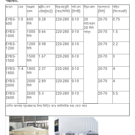
পরামিতি:
মডেল
ডেক
সরঞ্জাম
স্ক্রীন মেশ
ফ্রিকোয়েন্সি
পর্দা ঢাল
স্রিন জাল
প্রশস্ততা
শক্তি
ব্যাস
এরিয়া(m2)
(আর/মিনিট)
(
ডিগ্রী
)
(মিমি)
(কিলোওয়াট)
EYBS-
1-5
600
0.28
220-280
0-10
20
20-70
0.75
600
মিমি
মাইক্রোন
20 মিমি
EYBS-
1000
0.66
220-280
0-10
20-70
1.5
পর্যন্ত
1000
মিমি
EYBS-
1200
0.98
220-280
0-10
20-70
2.2
1200
মিমি
EYBS-
1500
1.67
220-280
0-10
20-70
3
1500
মিমি
EYBS-
1-4
1800
2.37
220-280
0-10
20-70
4
1800
মিমি
EYBS-
2000
2.89
220-280
0-10
20-70
4
2000
মিমি
EYBS-
2600
5.3
220-280
0-10
20-70
5.5
2600
মিমি
মেশিন আপনার প্রয়োজনের উপর ভিত্তি করে কাস্টমাইজ করা যেতে পারে