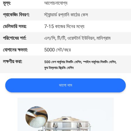
মূল্য:
আলোচনাযোগ্য
ভ্রমণ
প্যাকেজিং বিবরণ:
স্ট্যান্ডার্ড রপ্তানি কাঠের কেস
মান
ডেলিভারি সময়:
7-15 কাজের দিনের মধ্যে
নিয়ন্ত্রণ
পরিশোধের শর্ত:
এল/সি, টি/টি, ওয়েস্টার্ন ইউনিয়ন, মানিগ্রাম
যোগানের ক্ষমতা:
5000 সেট/বছর
যোগাযোগ
লক্ষণীয় করা:
,
,
করুন
500 মেশ সার্কুলার সিফটিং মেশিন
স্পাইস সার্কুলার সিফটিং মেশিন
ফুড টাম্বলার স্ক্রিনিং মেশিন
উদ্ধৃতির
ভালো দাম
জন্য
আবেদন
সাইটম্যাপ