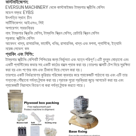
কাস্টমাইজেশন:
EVERSUN MACHINERY থেকে কাস্টমাইজড টাম্বলার স্ক্রীনিং মেশিন
মডেল নম্বর: EYBS
উৎপত্তি স্থান: চীন
সার্টিফিকেশন: আইএসও, সিই
অপারেশন: স্বয়ংক্রিয়
নাম: টাম্বলার স্ক্রিনিং মেশিন, টাম্বলিং স্ক্রিন মেশিন, রোটারি স্ক্রিন মেশিন
প্রকার: স্ক্রীনিং মেশিন
আবেদন: খাদ্য, রাসায়নিক, ফার্মেসি, খনির, রাসায়নিক, খাদ্য এবং মশলা, প্লাস্টিক, ইত্যাদি
নয়েজ লেভেল: কম
প্যাকিং এবং শিপিং:
টাম্বলার স্ক্রীনিং মেশিনটি শিপিংয়ের জন্য নির্ভুলতা এবং যত্নে পরিপূর্ণ।এটি বুদ্বুদ মোড়ানো এবং
একটি প্লাস্টিকের কভার সহ একটি কাঠের বাক্সে প্যাক করা হয়।তারপর বাক্সটি টেপ দিয়ে সুরক্ষিত
করা হয় এবং পণ্যের নাম এবং ঠিকানা দিয়ে লেবেল করা হয়।
তারপরে একটি নির্ভরযোগ্য কুরিয়ার পরিষেবা ব্যবহার করে প্যাকেজটি পাঠানো হয় এবং এটি তার
গন্তব্যে পৌঁছানো পর্যন্ত ট্র্যাক করা হয়।গ্রাহক পুরো প্রক্রিয়া জুড়ে আপডেট করা হয় এবং
প্যাকেজটি নিরাপদে বিতরণ না করা পর্যন্ত ট্র্যাক করতে পারে।