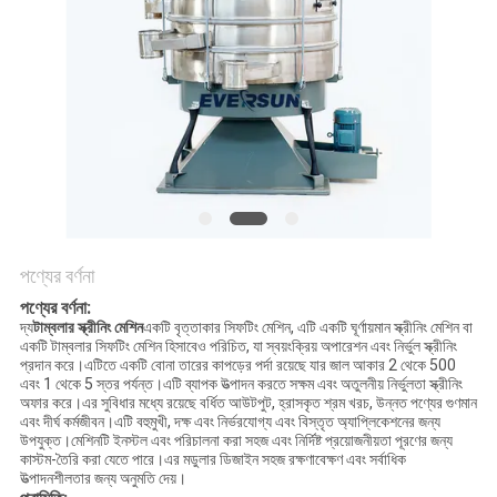
গোপনীয়তা
নীতি
পণ্যের বর্ণনা
পণ্যের বর্ণনা:
দ্য
টাম্বলার স্ক্রীনিং মেশিন
একটি বৃত্তাকার সিফটিং মেশিন, এটি একটি ঘূর্ণায়মান স্ক্রীনিং মেশিন বা
একটি টাম্বলার সিফটিং মেশিন হিসাবেও পরিচিত, যা স্বয়ংক্রিয় অপারেশন এবং নির্ভুল স্ক্রীনিং
প্রদান করে।এটিতে একটি বোনা তারের কাপড়ের পর্দা রয়েছে যার জাল আকার 2 থেকে 500
এবং 1 থেকে 5 স্তর পর্যন্ত।এটি ব্যাপক উত্পাদন করতে সক্ষম এবং অতুলনীয় নির্ভুলতা স্ক্রীনিং
অফার করে।এর সুবিধার মধ্যে রয়েছে বর্ধিত আউটপুট, হ্রাসকৃত শ্রম খরচ, উন্নত পণ্যের গুণমান
এবং দীর্ঘ কর্মজীবন।এটি বহুমুখী, দক্ষ এবং নির্ভরযোগ্য এবং বিস্তৃত অ্যাপ্লিকেশনের জন্য
উপযুক্ত।মেশিনটি ইনস্টল এবং পরিচালনা করা সহজ এবং নির্দিষ্ট প্রয়োজনীয়তা পূরণের জন্য
কাস্টম-তৈরি করা যেতে পারে।এর মডুলার ডিজাইন সহজ রক্ষণাবেক্ষণ এবং সর্বাধিক
উত্পাদনশীলতার জন্য অনুমতি দেয়।