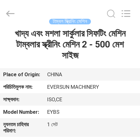
EVERSUN
Machinery
(Henan)
Co.,
Ltd.
টাম্বল স্ক্রিনিং মেশিন
All
Rights
Reserved.
খাদ্য এবং মশলা সার্কুলার সিফটিং মেশিন
বাড়ি
টাম্বলার স্ক্রীনিং মেশিন 2 - 500 মেশ
পণ্য
সাইজ
VR
Place of Origin:
CHINA
প্রদর্শন
পরিচিতিমুলক নাম:
EVERSUN MACHINERY
সাক্ষ্যদান:
ISO,CE
আমাদের
Model Number:
EYBS
সম্পর্কে
ন্যূনতম চাহিদার
1 সেট
পরিমাণ:
কারখানা