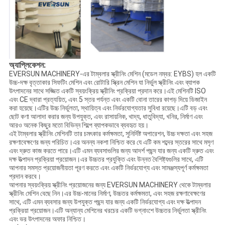
অ্যাপ্লিকেশন:
EVERSUN MACHINERY-এর টাম্বলার স্ক্রীনিং মেশিন (মডেল নম্বর: EYBS) হল একটি
উচ্চ-দক্ষ বৃত্তাকার সিফটিং মেশিন এবং রোটারি স্ক্রিন মেশিন যা নির্ভুল স্ক্রীনিং এবং ব্যাপক
উৎপাদনের সাথে সজ্জিত একটি স্বয়ংক্রিয় স্ক্রীনিং প্রক্রিয়া প্রদান করে।এই মেশিনটি ISO
এবং CE দ্বারা প্রত্যয়িত, এবং 5 স্তর পর্যন্ত এবং একটি বোনা তারের কাপড় দিয়ে ডিজাইন
করা হয়েছে।এটির উচ্চ নির্ভুলতা, স্থায়িত্ব এবং নির্ভরযোগ্যতার সুবিধা রয়েছে।এটি বড় এবং
ছোট কণা আলাদা করার জন্য উপযুক্ত, এবং রাসায়নিক, খাদ্য, ধাতুবিদ্যা, খনির, নির্মাণ এবং
আরও অনেক কিছুর মতো বিভিন্ন শিল্পে ব্যাপকভাবে ব্যবহৃত হয়।
এই টাম্বলার স্ক্রীনিং মেশিনটি তার চমৎকার কর্মক্ষমতা, সুনির্দিষ্ট অপারেশন, উচ্চ দক্ষতা এবং সহজ
রক্ষণাবেক্ষণের জন্য পরিচিত।এর অনন্য নকশা নিশ্চিত করে যে এটি কম শব্দের স্তরের সাথে মসৃণ
এবং দ্রুত কাজ করতে পারে।এটি এমন ব্যবসাগুলির জন্য আদর্শ পছন্দ যার জন্য একটি দ্রুত এবং
দক্ষ উত্পাদন প্রক্রিয়া প্রয়োজন।এর উচ্চতর প্রযুক্তি এবং উন্নত বৈশিষ্ট্যগুলির সাথে, এটি
আপনার সমস্ত প্রয়োজনীয়তা পূরণ করতে এবং একটি নির্ভরযোগ্য এবং সামঞ্জস্যপূর্ণ কর্মক্ষমতা
প্রদান করবে।
আপনার স্বয়ংক্রিয় স্ক্রীনিং প্রয়োজনের জন্য EVERSUN MACHINERY থেকে টাম্বলার
স্ক্রীনিং মেশিন বেছে নিন।এর উচ্চ-মানের নির্মাণ, উচ্চতর কর্মক্ষমতা, এবং সহজ রক্ষণাবেক্ষণের
সাথে, এটি এমন ব্যবসার জন্য উপযুক্ত পছন্দ যার জন্য একটি নির্ভরযোগ্য এবং দক্ষ উত্পাদন
প্রক্রিয়া প্রয়োজন।এটি অন্যান্য মেশিনের খরচের একটি ভগ্নাংশে উচ্চতর নির্ভুলতা স্ক্রীনিং
এবং ভর উৎপাদনের অফার নিশ্চিত।