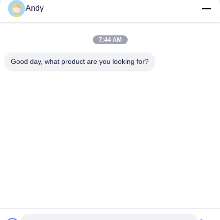
Andy
শিল্পে ভঙ্গুর সূক্ষ্ম এবং আঠালো উপকরণগুলির সহজ রক্ষণাবেক্ষণ এবং নরম স্ক্রিনিংয়ের জন্য
ডিজাইন করা টাম্বলার স্ক্রিনিং মেশিন
7:44 AM
উচ্চ ধারণক্ষমতা সম্পন্ন টাম্বলার স্ক্রিনিং মেশিন যা বহু-স্তরীয় কণা আকার শ্রেণীবিন্যাস এবং
কম শব্দ ও ধুলো প্রতিরোধ সহ স্থিতিশীল অপারেশন প্রদান করে
Good day, what product are you looking for?
সব
স্পন্দনশীল স্ক্রিনিং মেশিন
গিটারি স্ক্রিনিং মেশিন
টাম্বল স্ক্রিনিং মেশিন
বাল্ক ব্যাগ আনলোডার
ভ্যাকুয়াম কনভেয়র সিস্টেম
রিবন ব্লেন্ডার মেশিন
গুঁড়ো সিভিং মেশিন
পাল্ভারাইজার গ্রাইন্ডার মেশিন