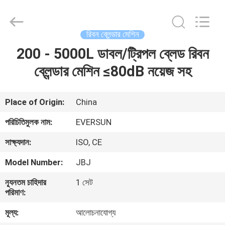
EVERSUN
Machinery
(Henan)
Co.,
Ltd.
রিবন ব্লেন্ডার মেশিন
All
Rights
Reserved.
200 - 5000L ডাবল/ট্রিপল ব্লেড রিবন
বাড়ি
ব্লেন্ডার মেশিন ≤80dB নয়েজ সহ
পণ্য
Place of Origin:
China
VR
পরিচিতিমুলক নাম:
EVERSUN
প্রদর্শন
সাক্ষ্যদান:
ISO, CE
Model Number:
JBJ
আমাদের
সম্পর্কে
ন্যূনতম চাহিদার
1 সেট
পরিমাণ:
মূল্য:
আলোচনাযোগ্য
কারখানা