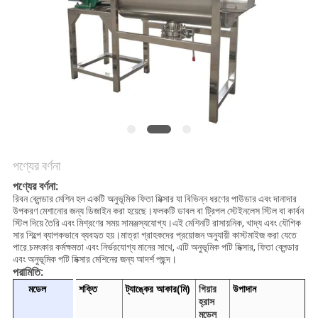
গোপনীয়তা
নীতি
পণ্যের বর্ণনা
পণ্যের বর্ণনা:
রিবন ব্লেন্ডার মেশিন হল একটি অনুভূমিক ফিতা মিক্সার যা বিভিন্ন ধরণের পাউডার এবং দানাদার
উপকরণ মেশানোর জন্য ডিজাইন করা হয়েছে।ফলকটি ডাবল বা ট্রিপল স্টেইনলেস স্টিল বা কার্বন
স্টিল দিয়ে তৈরি এবং মিশ্রণের সময় সামঞ্জস্যযোগ্য।এই মেশিনটি রাসায়নিক, খাদ্য এবং যৌগিক
সার শিল্পে ব্যাপকভাবে ব্যবহৃত হয়।মাত্রা গ্রাহকদের প্রয়োজন অনুযায়ী কাস্টমাইজ করা যেতে
পারে.চমৎকার কর্মক্ষমতা এবং নির্ভরযোগ্য মানের সাথে, এটি অনুভূমিক পটি মিক্সার, ফিতা ব্লেন্ডার
এবং অনুভূমিক পটি মিক্সার মেশিনের জন্য আদর্শ পছন্দ।
পরামিতি:
মডেল
শক্তি
ট্যাঙ্কের আকার(মি)
গিয়ার
উপাদান
হ্রাস
মডেল