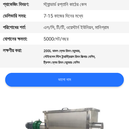
ভ্রমণ
প্যাকেজিং বিবরণ:
স্ট্যান্ডার্ড রপ্তানি কাঠের কেস
ডেলিভারি সময়:
7-15 কাজের দিনের মধ্যে
মান
পরিশোধের শর্ত:
এল/সি, টি/টি, ওয়েস্টার্ন ইউনিয়ন, মানিগ্রাম
নিয়ন্ত্রণ
যোগানের ক্ষমতা:
5000সেট/বছর
লক্ষণীয় করা:
,
যোগাযোগ
200L ডাবল ব্লেড রিবন ব্লেন্ডার
,
স্টেইনলেস স্টিল ইন্ডাস্ট্রিয়াল রিবন মিক্সার মেশিন
করুন
ট্রিপল ব্লেড রিবন ব্লেন্ডার মেশিন
ভালো দাম
উদ্ধৃতির
জন্য
আবেদন
সাইটম্যাপ