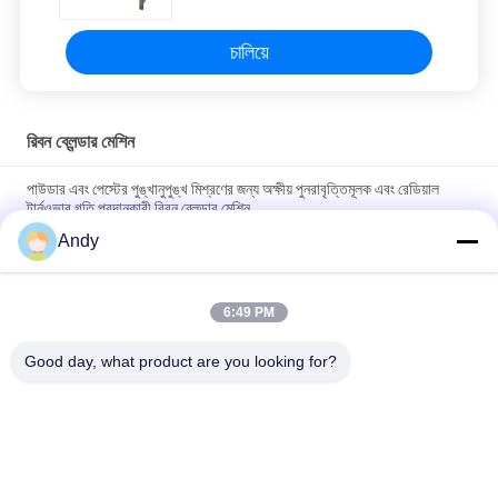
চালিয়ে
রিবন ব্লেন্ডার মেশিন
পাউডার এবং পেস্টের পুঙ্খানুপুঙ্খ মিশ্রণের জন্য অক্ষীয় পুনরাবৃত্তিমূলক এবং রেডিয়াল
টার্নওভার গতি প্রদানকারী রিবন ব্লেন্ডার মেশিন
Andy
কাস্টমাইজযোগ্য ভলিউম ইন্ডাস্ট্রিয়াল মিশ্রণের জন্য পিএলসি কন্ট্রোল সিস্টেমের সাথে
স্টেইনলেস স্টিল রিবন ব্লেন্ডার মেশিন
6:49 PM
সংহত গঠন এবং সহজে পরিচালনার সাথে রিবন ব্লেন্ডার মেশিন যা কঠিন মিশ্রিত জমাটবদ্ধ
উপকরণ পরিচালনা করার জন্য উপযুক্ত
Good day, what product are you looking for?
সব
স্পন্দনশীল স্ক্রিনিং মেশিন
গিটারি স্ক্রিনিং মেশিন