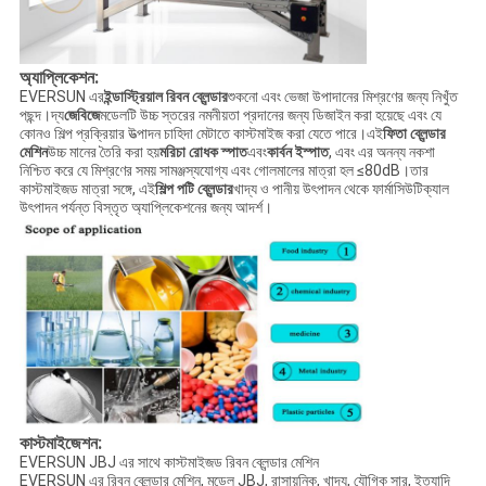
অ্যাপ্লিকেশন:
EVERSUN এর
ইন্ডাস্ট্রিয়াল রিবন ব্লেন্ডার
শুকনো এবং ভেজা উপাদানের মিশ্রণের জন্য নিখুঁত
পছন্দ।দ্য
জেবিজে
মডেলটি উচ্চ স্তরের নমনীয়তা প্রদানের জন্য ডিজাইন করা হয়েছে এবং যে
কোনও শিল্প প্রক্রিয়ার উত্পাদন চাহিদা মেটাতে কাস্টমাইজ করা যেতে পারে।এই
ফিতা ব্লেন্ডার
মেশিন
উচ্চ মানের তৈরি করা হয়
মরিচা রোধক স্পাত
এবং
কার্বন ইস্পাত
, এবং এর অনন্য নকশা
নিশ্চিত করে যে মিশ্রণের সময় সামঞ্জস্যযোগ্য এবং গোলমালের মাত্রা হল ≤80dB।তার
কাস্টমাইজড মাত্রা সঙ্গে, এই
শিল্প পটি ব্লেন্ডার
খাদ্য ও পানীয় উৎপাদন থেকে ফার্মাসিউটিক্যাল
উৎপাদন পর্যন্ত বিস্তৃত অ্যাপ্লিকেশনের জন্য আদর্শ।
কাস্টমাইজেশন:
EVERSUN JBJ এর সাথে কাস্টমাইজড রিবন ব্লেন্ডার মেশিন
EVERSUN এর রিবন ব্লেন্ডার মেশিন, মডেল JBJ, রাসায়নিক, খাদ্য, যৌগিক সার, ইত্যাদি