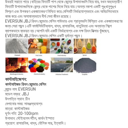
উভয়ই সরাতে পারে।বাইরের ফিতাটি পাশ থেকে কেন্দ্রে উপাদানগুলি নিয়ে যায়, যখন অভ্যন্তরীণ
ফিতাটি উপাদানগুলিকে কেন্দ্র থেকে পাশের দিকে নিয়ে যায়।অনন্য নকশা একটি পুঙ্খানুপুঙ্খ
মিশ্রণ এবং উপকরণ একজাতকরণ নিশ্চিত করে.মেশিনটি নির্ভরযোগ্যভাবে এবং অবিচলিতভাবে
কাজ করে এবং অসামান্যভাবে দীর্ঘ সেবা জীবন রয়েছে।
EVERSUN JBJ রিবন ব্লেন্ডার মেশিন পাউডার এবং গ্রানুলগুলি মিশ্রিত এবং একজাতকরণের
জন্য সেরা পছন্দ।এটি ফার্মাসিউটিক্যাল, খাদ্য, রাসায়নিক, ধাতুবিদ্যা এবং অন্যান্য শিল্পে
ব্যাপকভাবে ব্যবহৃত হয়।আপনি যদি একটি নির্ভরযোগ্য এবং দক্ষ রিবন মিক্সার খুঁজছেন,
EVERSUN JBJ রিবন ব্লেন্ডার মেশিন একটি দুর্দান্ত পছন্দ।
কাস্টমাইজেশন:
কাস্টমাইজড রিবন ব্লেন্ডার মেশিন
ব্র্যান্ড নাম: EVERSUN
মডেল নম্বর: JBJ
উৎপত্তি স্থান: চীন
মেশানোর সময়: সামঞ্জস্যযোগ্য
মাত্রা: কাস্টমাইজড
ঘূর্ণন গতি: 20-100rpm
উপাদান: স্টেইনলেস স্টীল, কার্বন ইস্পাত
প্রয়োগ: রাসায়নিক, খাদ্য, যৌগিক সার, ইত্যাদি।