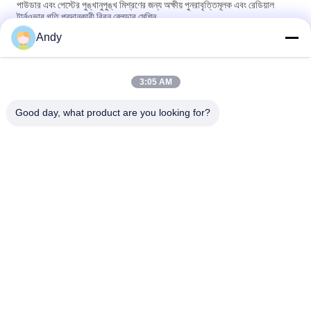
পাউডার এবং পেস্টের পুঙ্খানুপুঙ্খ মিশ্রণের জন্য অক্ষীয় পুনরাবৃত্তিমূলক এবং রেডিয়াল
টার্নওভার গতি প্রদানকারী রিবন ব্লেন্ডার মেশিন
Andy
কাস্টমাইজযোগ্য ভলিউম ইন্ডাস্ট্রিয়াল মিশ্রণের জন্য পিএলসি কন্ট্রোল সিস্টেমের সাথে
স্টেইনলেস স্টিল রিবন ব্লেন্ডার মেশিন
3:05 AM
সংহত গঠন এবং সহজে পরিচালনার সাথে রিবন ব্লেন্ডার মেশিন যা কঠিন মিশ্রিত জমাটবদ্ধ
উপকরণ পরিচালনা করার জন্য উপযুক্ত
Good day, what product are you looking for?
সব
স্পন্দনশীল স্ক্রিনিং মেশিন
গিটারি স্ক্রিনিং মেশিন
টাম্বল স্ক্রিনিং মেশিন
বাল্ক ব্যাগ আনলোডার
ভ্যাকুয়াম কনভেয়র সিস্টেম
রিবন ব্লেন্ডার মেশিন
গুঁড়ো সিভিং মেশিন
পাল্ভারাইজার গ্রাইন্ডার মেশিন