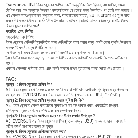
Eversun এর JBJ রিবন ব্লেন্ডার মেশিন একটি অনুভূমিক ফিতা মিক্সার, রাসায়নিক, খাদ্য,
যৌগিক সার এবং অন্যান্য উপকরণ কাস্টমাইজড মেশানোর জন্য ডিজাইন এবং তৈরি করা হয়েছে।
এই মেশিনে সামঞ্জস্যযোগ্য মিশ্রণের সময়, কাস্টমাইজড মাত্রা, 20-100rpm এর ঘূর্ণন গতি
এবং স্টেইনলেস স্টিল বা কার্বন স্টিল উপাদান দিয়ে তৈরি।আজই আপনার নিজস্ব কাস্টমাইজড
রিবন ব্লেন্ডার মেশিন পান!
প্যাকিং এবং শিপিং:
প্যাকেজিং এবং শিপিং
রিবন ব্লেন্ডার মেশিনটি ট্রানজিটের সময় মেশিনটিকে রক্ষা করার জন্য একটি ফেনা কুশনিং উপাদান
সহ একটি কাঠের ক্রেটে পাঠানো হবে।
মেশিনের স্থায়িত্ব উন্নত করতে ক্রেটটি একটি এয়ার কুশনের সাথে আসে।
ট্রানজিটের সময় যাতে নড়াচড়া না হয় তা নিশ্চিত করতে মেশিনটিকে ক্রেটে নিরাপদে আটকানো
হবে।
একবার মেশিনটি পাঠানো হলে, এটি নির্দিষ্ট সময়ের মধ্যে গ্রাহকের কাছে পৌঁছে দেওয়া হবে।
```
FAQ:
প্রশ্ন 1: রিবন ব্লেন্ডার মেশিন কি?
A1: রিবন ব্লেন্ডার মেশিন হল এক ধরনের মিক্সার যা পাউডার মেশানোর প্রক্রিয়ায় ব্যাপকভাবে
ব্যবহৃত হয়।EVERSUN এর রিবন ব্লেন্ডার মেশিন (মডেল নম্বর: JBJ) চীনে তৈরি।
প্রশ্ন 2: রিবন ব্লেন্ডার মেশিন ব্যবহার করার সুবিধা কি কি?
A2: রিবন ব্লেন্ডার মেশিন ব্যবহারের সুবিধাগুলি হল কম শক্তি খরচ, একজাতীয় মিশ্রণ,
অভিন্নতা, দ্রুত মেশানোর গতি এবং কম রক্ষণাবেক্ষণ খরচ।
প্রশ্ন 3: রিবন ব্লেন্ডার মেশিনের জন্য কোন উপকরণগুলি উপযুক্ত?
A3: EVERSUN এর রিবন ব্লেন্ডার মেশিন (মডেল নম্বর: JBJ) পাউডার, দানা এবং ছোট
কঠিন পদার্থ মেশানোর জন্য উপযুক্ত।
প্রশ্ন 4: রিবন ব্লেন্ডার মেশিনের ক্ষমতা কত?
A4: EVERSUN এর রিবন ব্লেন্ডার মেশিনের ক্ষমতা (মডেল নম্বর: JBJ) 20L থেকে