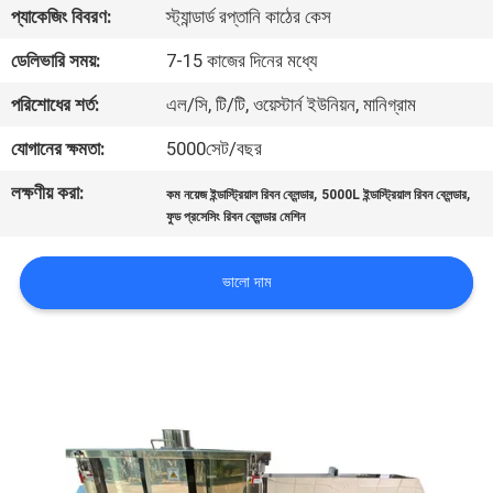
ভ্রমণ
প্যাকেজিং বিবরণ:
স্ট্যান্ডার্ড রপ্তানি কাঠের কেস
ডেলিভারি সময়:
7-15 কাজের দিনের মধ্যে
মান
পরিশোধের শর্ত:
এল/সি, টি/টি, ওয়েস্টার্ন ইউনিয়ন, মানিগ্রাম
নিয়ন্ত্রণ
যোগানের ক্ষমতা:
5000সেট/বছর
লক্ষণীয় করা:
,
,
যোগাযোগ
কম নয়েজ ইন্ডাস্ট্রিয়াল রিবন ব্লেন্ডার
5000L ইন্ডাস্ট্রিয়াল রিবন ব্লেন্ডার
ফুড প্রসেসিং রিবন ব্লেন্ডার মেশিন
করুন
ভালো দাম
উদ্ধৃতির
জন্য
আবেদন
সাইটম্যাপ