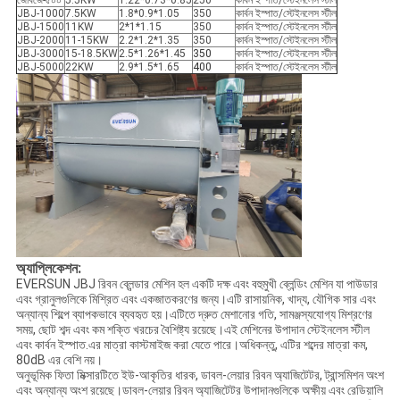
জেবিজে-৫০০
5.5KW
1.22*0.73*0.85
250
কার্বন ইস্পাত/স্টেইনলেস স্টীল
JBJ-1000
7.5KW
1.8*0.9*1.05
350
কার্বন ইস্পাত/স্টেইনলেস স্টীল
JBJ-1500
11KW
2*1*1.15
350
কার্বন ইস্পাত/স্টেইনলেস স্টীল
JBJ-2000
11-15KW
2.2*1.2*1.35
350
কার্বন ইস্পাত/স্টেইনলেস স্টীল
JBJ-3000
15-18.5KW
2.5*1.26*1.45
350
কার্বন ইস্পাত/স্টেইনলেস স্টীল
JBJ-5000
22KW
2.9*1.5*1.65
400
কার্বন ইস্পাত/স্টেইনলেস স্টীল
অ্যাপ্লিকেশন:
EVERSUN JBJ রিবন ব্লেন্ডার মেশিন হল একটি দক্ষ এবং বহুমুখী ব্লেন্ডিং মেশিন যা পাউডার
এবং গ্রানুলগুলিকে মিশ্রিত এবং একজাতকরণের জন্য।এটি রাসায়নিক, খাদ্য, যৌগিক সার এবং
অন্যান্য শিল্পে ব্যাপকভাবে ব্যবহৃত হয়।এটিতে দ্রুত মেশানোর গতি, সামঞ্জস্যযোগ্য মিশ্রণের
সময়, ছোট শব্দ এবং কম শক্তি খরচের বৈশিষ্ট্য রয়েছে।এই মেশিনের উপাদান স্টেইনলেস স্টীল
এবং কার্বন ইস্পাত.এর মাত্রা কাস্টমাইজ করা যেতে পারে।অধিকন্তু, এটির শব্দের মাত্রা কম,
80dB এর বেশি নয়।
অনুভূমিক ফিতা মিক্সারটিতে ইউ-আকৃতির ধারক, ডাবল-লেয়ার রিবন অ্যাজিটেটর, ট্রান্সমিশন অংশ
এবং অন্যান্য অংশ রয়েছে।ডাবল-লেয়ার রিবন অ্যাজিটেটর উপাদানগুলিকে অক্ষীয় এবং রেডিয়ালি