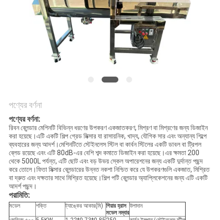
গোপনীয়তা
নীতি
পণ্যের বর্ণনা
পণ্যের বর্ণনা:
রিবন ব্লেন্ডার মেশিনটি বিভিন্ন ধরণের উপকরণ একজাতকরণ, মিশ্রণ বা মিশ্রণের জন্য ডিজাইন
করা হয়েছে।এটি একটি শিল্প গ্রেড মিক্সার যা রাসায়নিক, খাদ্য, যৌগিক সার এবং অন্যান্য শিল্পে
ব্যবহারের জন্য আদর্শ।মেশিনটিতে স্টেইনলেস স্টিল বা কার্বন স্টিলের একটি ডাবল বা ট্রিপল
ব্লেড রয়েছে এবং এটি 80dB-এর বেশি শব্দ কমাতে ডিজাইন করা হয়েছে।এর ক্ষমতা 200
থেকে 5000L পর্যন্ত, এটি ছোট এবং বড় উভয় স্কেল অপারেশনের জন্য একটি দুর্দান্ত পছন্দ
করে তোলে।ফিতা মিক্সার ব্লেন্ডারের উন্নত নকশা নিশ্চিত করে যে উপকরণগুলি একজাত, মিশ্রিত
বা দ্রুত এবং দক্ষতার সাথে মিশ্রিত হয়েছে।শিল্প পটি ব্লেন্ডার অ্যাপ্লিকেশনের জন্য এটি একটি
আদর্শ পছন্দ।
পরামিতি:
মডেল
শক্তি
ট্যাঙ্কের আকার(মি)
গিয়ার হ্রাস
উপাদান
মডেল নম্বার