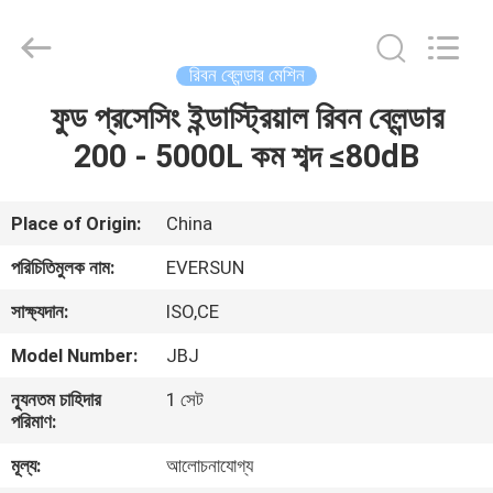
EVERSUN
Machinery
(Henan)
Co.,
Ltd.
রিবন ব্লেন্ডার মেশিন
All
Rights
Reserved.
ফুড প্রসেসিং ইন্ডাস্ট্রিয়াল রিবন ব্লেন্ডার
বাড়ি
200 - 5000L কম শব্দ ≤80dB
পণ্য
Place of Origin:
China
VR
পরিচিতিমুলক নাম:
EVERSUN
প্রদর্শন
সাক্ষ্যদান:
ISO,CE
Model Number:
JBJ
আমাদের
সম্পর্কে
ন্যূনতম চাহিদার
1 সেট
পরিমাণ:
মূল্য:
আলোচনাযোগ্য
কারখানা