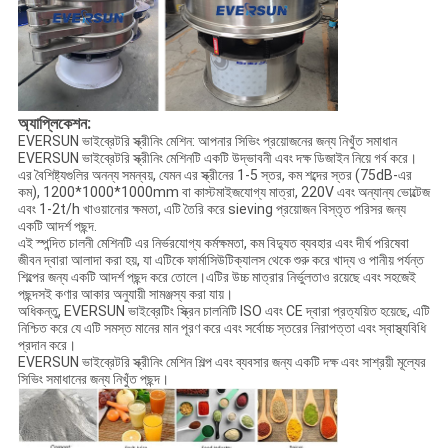
অ্যাপ্লিকেশন:
EVERSUN ভাইব্রেটরি স্ক্রীনিং মেশিন: আপনার সিভিং প্রয়োজনের জন্য নিখুঁত সমাধান
EVERSUN ভাইব্রেটরি স্ক্রীনিং মেশিনটি একটি উদ্ভাবনী এবং দক্ষ ডিজাইন নিয়ে গর্ব করে।
এর বৈশিষ্ট্যগুলির অনন্য সমন্বয়, যেমন এর স্ক্রীনের 1-5 স্তর, কম শব্দের স্তর (75dB-এর
কম), 1200*1000*1000mm বা কাস্টমাইজযোগ্য মাত্রা, 220V এবং অন্যান্য ভোল্টেজ
এবং 1-2t/h খাওয়ানোর ক্ষমতা, এটি তৈরি করে sieving প্রয়োজন বিস্তৃত পরিসর জন্য
একটি আদর্শ পছন্দ.
এই স্পন্দিত চালনী মেশিনটি এর নির্ভরযোগ্য কর্মক্ষমতা, কম বিদ্যুত ব্যবহার এবং দীর্ঘ পরিষেবা
জীবন দ্বারা আলাদা করা হয়, যা এটিকে ফার্মাসিউটিক্যালস থেকে শুরু করে খাদ্য ও পানীয় পর্যন্ত
শিল্পের জন্য একটি আদর্শ পছন্দ করে তোলে।এটির উচ্চ মাত্রার নির্ভুলতাও রয়েছে এবং সহজেই
পছন্দসই কণার আকার অনুযায়ী সামঞ্জস্য করা যায়।
অধিকন্তু, EVERSUN ভাইব্রেটিং স্ক্রিন চালনিটি ISO এবং CE দ্বারা প্রত্যয়িত হয়েছে, এটি
নিশ্চিত করে যে এটি সমস্ত মানের মান পূরণ করে এবং সর্বোচ্চ স্তরের নিরাপত্তা এবং স্বাস্থ্যবিধি
প্রদান করে।
EVERSUN ভাইব্রেটরি স্ক্রীনিং মেশিন শিল্প এবং ব্যবসার জন্য একটি দক্ষ এবং সাশ্রয়ী মূল্যের
সিভিং সমাধানের জন্য নিখুঁত পছন্দ।