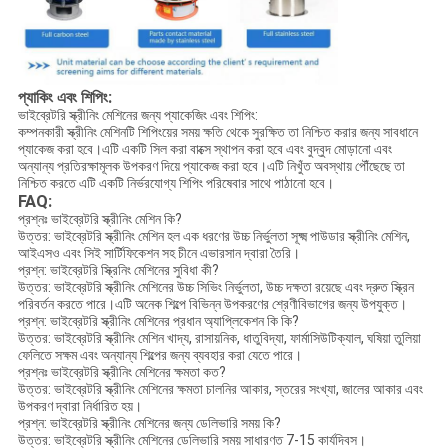
প্যাকিং এবং শিপিং:
ভাইব্রেটরি স্ক্রীনিং মেশিনের জন্য প্যাকেজিং এবং শিপিং:
কম্পনকারী স্ক্রীনিং মেশিনটি শিপিংয়ের সময় ক্ষতি থেকে সুরক্ষিত তা নিশ্চিত করার জন্য সাবধানে
প্যাকেজ করা হবে।এটি একটি সিল করা বাক্সে স্থাপন করা হবে এবং বুদ্বুদ মোড়ানো এবং
অন্যান্য প্রতিরক্ষামূলক উপকরণ দিয়ে প্যাকেজ করা হবে।এটি নিখুঁত অবস্থায় পৌঁছেছে তা
নিশ্চিত করতে এটি একটি নির্ভরযোগ্য শিপিং পরিষেবার সাথে পাঠানো হবে।
FAQ:
প্রশ্নঃ ভাইব্রেটরি স্ক্রীনিং মেশিন কি?
উত্তর: ভাইব্রেটরি স্ক্রীনিং মেশিন হল এক ধরণের উচ্চ নির্ভুলতা সূক্ষ্ম পাউডার স্ক্রীনিং মেশিন,
আইএসও এবং সিই সার্টিফিকেশন সহ চীনে এভারসান দ্বারা তৈরি।
প্রশ্ন: ভাইব্রেটরি স্ক্রিনিং মেশিনের সুবিধা কী?
উত্তর: ভাইব্রেটরি স্ক্রীনিং মেশিনের উচ্চ সিভিং নির্ভুলতা, উচ্চ দক্ষতা রয়েছে এবং দ্রুত স্ক্রিন
পরিবর্তন করতে পারে।এটি অনেক শিল্পে বিভিন্ন উপকরণের শ্রেণীবিভাগের জন্য উপযুক্ত।
প্রশ্ন: ভাইব্রেটরি স্ক্রীনিং মেশিনের প্রধান অ্যাপ্লিকেশন কি কি?
উত্তর: ভাইব্রেটরি স্ক্রীনিং মেশিন খাদ্য, রাসায়নিক, ধাতুবিদ্যা, ফার্মাসিউটিক্যাল, ঘষিয়া তুলিয়া
ফেলিতে সক্ষম এবং অন্যান্য শিল্পের জন্য ব্যবহার করা যেতে পারে।
প্রশ্নঃ ভাইব্রেটরি স্ক্রীনিং মেশিনের ক্ষমতা কত?
উত্তর: ভাইব্রেটরি স্ক্রীনিং মেশিনের ক্ষমতা চালনির আকার, স্তরের সংখ্যা, জালের আকার এবং
উপকরণ দ্বারা নির্ধারিত হয়।
প্রশ্ন: ভাইব্রেটরি স্ক্রীনিং মেশিনের জন্য ডেলিভারি সময় কি?
উত্তর: ভাইব্রেটরি স্ক্রীনিং মেশিনের ডেলিভারি সময় সাধারণত 7-15 কার্যদিবস।