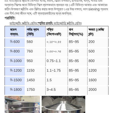
এই ভাইব্রেটরি স্ক্রীনিং মেশিনটি খনির, কয়লা, বিল্ডিং উপকরণ, রাসায়নিক, খাদ্য, পানীয় এবং
অন্যান্য শিল্পের মতো বিভিন্ন শিল্পে ব্যাপকভাবে ব্যবহৃত হয়।এটি বিভিন্ন আকার এবং আকারের
কঠিন উপকরণ স্ক্রীনিং এবং ফিল্টার করার জন্য উপযুক্ত।এর উচ্চ দক্ষতা, ভাল sieving প্রভাব
এবং দীর্ঘ সেবা জীবন সঙ্গে, এটি ব্যবহারকারীদের মধ্যে জনপ্রিয়.
পরামিতি:
ভাইব্রেটিং স্ক্রীনিং মেশিন,
স্পন্দিত চালনি
, ভাইব্রেটরি স্ক্রীনিং মেশিন
মডেল
পর্দার ব্যাস
শক্তি
মাপ
ক্ষমতা (কেজি/
নাম্বার.
(মিমি)
(কিলোওয়াট)
নির্ভুলতা(%)
ঘন্টা)
বি-600
560
০.২৫~০.৫৫
85~95
200
বি-800
760
০.৫৫~০.৭৫
85~95
500
বি-1000
950
0.75~1.1
85~95
800
বি-1200
1150
1.1~1.75
85~95
1200
বি-1500
1450
1.5
85~95
1600
বি-1800
1750
3~4.5
85~95
2000