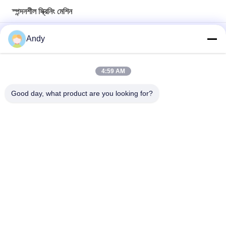
স্পন্দনশীল স্ক্রিনিং মেশিন
সিলিকা বালি সিভ করার জন্য স্টেইনলেস স্টিল ভাইব্রেটরি স্ক্রীনিং মেশিন ভাইব্রো শেকার
Andy
সূক্ষ্ম এবং মোটা পদার্থ আলাদা করার জন্য স্ক্রিনের উপরিভাগে সর্পিল প্যাটার্ন উপাদান চলাচল
ব্যবহার করে ভাইব্রেটরি স্ক্রীনিং মেশিন
4:59 AM
দানাদার এবং গুঁড়ো পদার্থের স্ক্রিনিংয়ের জন্য ত্রিমাত্রিক গতিপথ সহ কম্পনশীল স্ক্রিনিং মেশিন
Good day, what product are you looking for?
সব
স্পন্দনশীল স্ক্রিনিং মেশিন
গিটারি স্ক্রিনিং মেশিন
টাম্বল স্ক্রিনিং মেশিন
বাল্ক ব্যাগ আনলোডার
ভ্যাকুয়াম কনভেয়র সিস্টেম
রিবন ব্লেন্ডার মেশিন