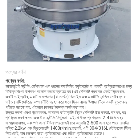
গোপনীয়তা
নীতি
পণ্যের বর্ণনা
পণ্যের বর্ণনা:
ভাইব্রেটরি স্ক্রীনিং মেশিন হল এক ধরনের দক্ষ সিভিং ইকুইপমেন্ট যা পরবর্তী প্রক্রিয়াকরণের জন্য
বিভিন্ন মাপের উপকরণ আলাদা করতে ব্যবহৃত হয়।এই মেশিনটি প্রধানত একটি স্ক্রিন বক্স,
একটি ভাইব্রেটর, একটি সাসপেনশন (বা সমর্থন) ডিভাইস এবং একটি বৈদ্যুতিক মোটর দ্বারা
গঠিত।এটি মোটরের কম্পন নীতি গ্রহণ করে যাতে স্ক্রিন বক্সের উপাদানটিকে একটি বৃত্তাকার
গতিতে সরানো যায়, এইভাবে চালনার উদ্দেশ্য অর্জন করা যায়।
উন্নত নকশা ধারণা গ্রহণ করে, আমাদের ভাইব্রেটিং স্ক্রিন মেশিনটি উচ্চ দক্ষতা, কম শব্দ, বড়
প্রক্রিয়াকরণ ক্ষমতা এবং উচ্চ স্ক্রীনিং নির্ভুলতা।এই মেশিনের প্রশস্ততা 2-4 মিমি মধ্যে
সামঞ্জস্যযোগ্য, এবং পর্দা জাল বিভিন্ন প্রয়োজনীয়তা অনুযায়ী 2-500 জাল হতে পারে।মোটর
শক্তি 2.2kw এবং ফ্রিকোয়েন্সি 1400r/min.তদুপরি, এটি 304/316L স্টেইনলেস স্টিল
দিয়ে তৈরি, যার চমৎকার জারা প্রতিরোধের এবং মরিচা প্রতিরোধের রয়েছে।