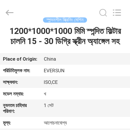
EVERSUN
Machinery
(Henan)
Co.,
Ltd.
স্পন্দনশীল স্ক্রিনিং মেশিন
All
Rights
Reserved.
1200*1000*1000 মিমি স্পন্দিত ফিল্টার
বাড়ি
চালনি 15 - 30 ডিগ্রি স্ক্রীন অ্যাঙ্গেল সহ
পণ্য
Place of Origin:
China
VR
পরিচিতিমুলক নাম:
EVERSUN
প্রদর্শন
সাক্ষ্যদান:
ISO,CE
মডেল নম্বার:
খ
আমাদের
সম্পর্কে
ন্যূনতম চাহিদার
1 সেট
পরিমাণ:
মূল্য:
আলোচনাযোগ্য
কারখানা