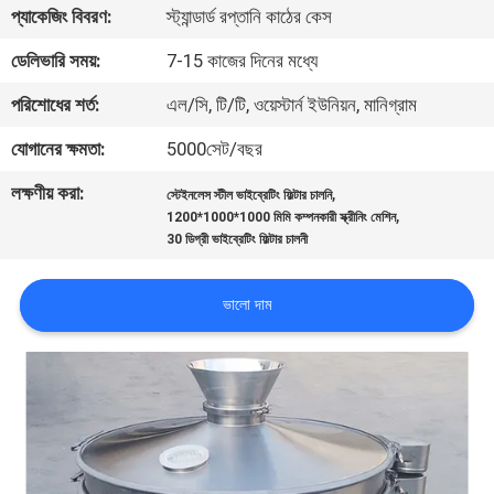
ভ্রমণ
প্যাকেজিং বিবরণ:
স্ট্যান্ডার্ড রপ্তানি কাঠের কেস
ডেলিভারি সময়:
7-15 কাজের দিনের মধ্যে
মান
পরিশোধের শর্ত:
এল/সি, টি/টি, ওয়েস্টার্ন ইউনিয়ন, মানিগ্রাম
নিয়ন্ত্রণ
যোগানের ক্ষমতা:
5000সেট/বছর
লক্ষণীয় করা:
,
যোগাযোগ
স্টেইনলেস স্টীল ভাইব্রেটিং ফিল্টার চালনি
,
1200*1000*1000 মিমি কম্পনকারী স্ক্রীনিং মেশিন
করুন
30 ডিগ্রী ভাইব্রেটিং ফিল্টার চালনী
ভালো দাম
উদ্ধৃতির
জন্য
আবেদন
সাইটম্যাপ