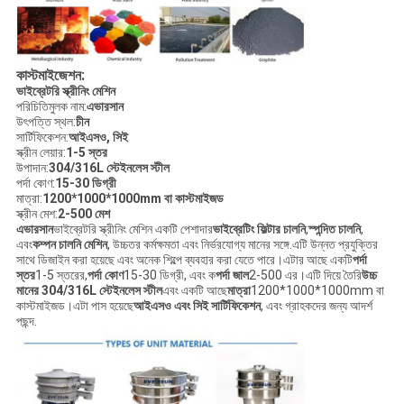
কাস্টমাইজেশন:
ভাইব্রেটরি স্ক্রীনিং মেশিন
পরিচিতিমুলক নাম:
এভারসান
উৎপত্তি স্থল:
চীন
সার্টিফিকেশন:
আইএসও, সিই
স্ক্রীন লেয়ার:
1-5 স্তর
উপাদান:
304/316L স্টেইনলেস স্টীল
পর্দা কোণ:
15-30 ডিগ্রী
মাত্রা:
1200*1000*1000mm বা কাস্টমাইজড
স্ক্রীন মেশ:
2-500 মেশ
এভারসান
ভাইব্রেটরি স্ক্রীনিং মেশিন একটি পেশাদার
ভাইব্রেটিং ফিল্টার চালনি
,
স্পন্দিত চালনি
,
এবং
কম্পন চালনি মেশিন
, উচ্চতর কর্মক্ষমতা এবং নির্ভরযোগ্য মানের সঙ্গে.এটি উন্নত প্রযুক্তির
সাথে ডিজাইন করা হয়েছে এবং অনেক শিল্পে ব্যবহার করা যেতে পারে।এটার আছে একটি
পর্দা
স্তর
1-5 স্তরের,
পর্দা কোণ
15-30 ডিগ্রী, এবং ক
পর্দা জাল
2-500 এর।এটি দিয়ে তৈরি
উচ্চ
মানের 304/316L স্টেইনলেস স্টীল
এবং একটি আছে
মাত্রা
1200*1000*1000mm বা
কাস্টমাইজড।এটা পাস হয়েছে
আইএসও এবং সিই সার্টিফিকেশন
, এবং গ্রাহকদের জন্য আদর্শ
পছন্দ.