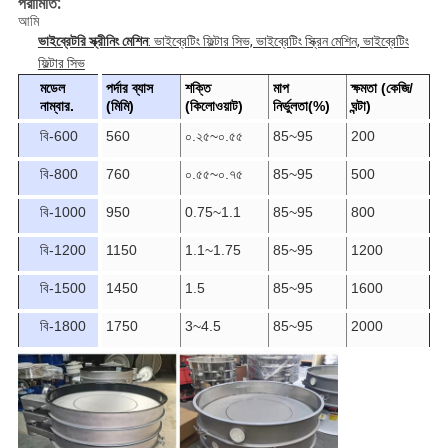
পরামিতি:
আমি
ভাইব্রেটরি স্ক্রীনিং মেশিন
: ভাইব্রেটিং ফিল্টার সিভ, ভাইব্রেটিং স্ক্রিন মেশিন, ভাইব্রেটিং
ফিল্টার সিভ
মডেল
পর্দার ব্যাস
শক্তি
মাপ
ক্ষমতা (কেজি/
নাম্বার.
(মিমি)
(কিলোওয়াট)
নির্ভুলতা(%)
ঘন্টা)
বি-600
560
০.২৫~০.৫৫
85~95
200
বি-800
760
০.৫৫~০.৭৫
85~95
500
বি-1000
950
0.75~1.1
85~95
800
বি-1200
1150
1.1~1.75
85~95
1200
বি-1500
1450
1.5
85~95
1600
বি-1800
1750
3~4.5
85~95
2000