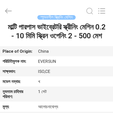
EVERSUN
Machinery
(Henan)
Co.,
Ltd.
স্পন্দনশীল স্ক্রিনিং মেশিন
All
Rights
Reserved.
মাল্টি পারপাস ভাইব্রেটরি স্ক্রীনিং মেশিন 0.2
বাড়ি
- 10 মিমি স্ক্রিন ওপেনিং 2 - 500 মেশ
পণ্য
Place of Origin:
China
VR
পরিচিতিমুলক নাম:
EVERSUN
প্রদর্শন
সাক্ষ্যদান:
ISO,CE
মডেল নম্বার:
খ
আমাদের
সম্পর্কে
ন্যূনতম চাহিদার
1 সেট
পরিমাণ:
মূল্য:
আলোচনাযোগ্য
কারখানা