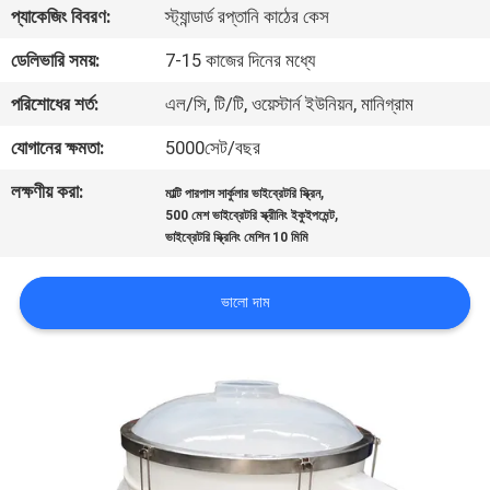
ভ্রমণ
প্যাকেজিং বিবরণ:
স্ট্যান্ডার্ড রপ্তানি কাঠের কেস
ডেলিভারি সময়:
7-15 কাজের দিনের মধ্যে
মান
পরিশোধের শর্ত:
এল/সি, টি/টি, ওয়েস্টার্ন ইউনিয়ন, মানিগ্রাম
নিয়ন্ত্রণ
যোগানের ক্ষমতা:
5000সেট/বছর
লক্ষণীয় করা:
,
যোগাযোগ
মাল্টি পারপাস সার্কুলার ভাইব্রেটরি স্ক্রিন
,
500 মেশ ভাইব্রেটরি স্ক্রীনিং ইকুইপমেন্ট
করুন
ভাইব্রেটরি স্ক্রিনিং মেশিন 10 মিমি
ভালো দাম
উদ্ধৃতির
জন্য
আবেদন
সাইটম্যাপ