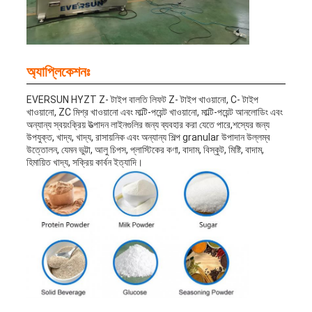
অ্যাপ্লিকেশনঃ
EVERSUN HYZT Z- টাইপ বালতি লিফট Z- টাইপ খাওয়ানো, C- টাইপ
খাওয়ানো, ZC মিশ্র খাওয়ানো এবং মাল্টি-পয়েন্ট খাওয়ানো, মাল্টি-পয়েন্ট আনলোডিং এবং
অন্যান্য স্বয়ংক্রিয় উত্পাদন লাইনগুলির জন্য ব্যবহার করা যেতে পারে,শস্যের জন্য
উপযুক্ত, খাদ্য, খাদ্য, রাসায়নিক এবং অন্যান্য শিল্প granular উপাদান উল্লম্ব
উত্তোলন, যেমন ভুট্টা, আলু চিপস, প্লাস্টিকের কণা, বাদাম, বিস্কুট, মিষ্টি, বাদাম,
হিমায়িত খাদ্য, সক্রিয় কার্বন ইত্যাদি।