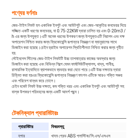
পণ্যের বর্ণনাঃ
জেড-টাইপ লিফট হল একাধিক ইনপুট এবং আউটপুট এবং জেড-আকৃতির কনভেয়র দিয়ে
সজ্জিত একটি ধরণের কনভেয়র, যা 0.75-22KW দ্বারা চালিত হয় এবং 0-20m3 /
h এর জন্য উপযুক্ত।এটি অনেক ধরনের উপকরণ জন্য উপযুক্তএটি নিরাপদ এবং দক্ষ
অপারেশন নিশ্চিত করার জন্য ফ্রিকোয়েন্সি রূপান্তর নিয়ন্ত্রণ বা ম্যানুয়ালের সাথে
ডিজাইন করা হয়েছে।চেইন ড্রাইভ অপারেশন স্থিতিশীলতা নিশ্চিত করার জন্য গৃহীত
হয়.
স্টেইনলেস স্টিলের জেড-টাইপ লিফটটি উচ্চ তাপমাত্রার কাজের অবস্থার জন্য
ডিজাইন করা হয়েছে এবং বিভিন্ন শিল্পে যেমন ফার্মাসিউটিক্যালস, খাদ্য, পানীয়,
রাসায়নিক ইত্যাদিতে ব্যাপকভাবে ব্যবহার করা যেতে পারে।এটি উচ্চ দক্ষতার দ্বারা
চিহ্নিত করা হয়এর ফ্রিকোয়েন্সি রূপান্তর নিয়ন্ত্রণ ফাংশন এটিকে আরও শক্তি সঞ্চয়
এবং পরিবেশ বান্ধব করে তোলে।
চেইন বকেট লিফট উচ্চ দক্ষতা, কম শক্তি খরচ এবং একাধিক ইনপুট এবং আউটপুট সহ
বাল্ক উপকরণ পরিবহনের জন্য একটি আদর্শ পছন্দ।
টেকনিক্যাল প্যারামিটারঃ
প্যারামিটার
বিষয়বস্তু
হপার
খাদ্য গ্রেড ABS প্লাস্টিক/সি.এস/এসএস