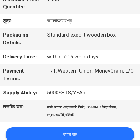
Quantity:
কারখানা
মূল্য:
আলোচনাযোগ্য
ভ্রমণ
Packaging
Standard export wooden box
Details:
মান
Delivery Time:
within 7-15 work days
নিয়ন্ত্রণ
Payment
T/T, Western Union, MoneyGram, L/C
Terms:
যোগাযোগ
Supply Ability:
5000SETS/YEAR
করুন
লক্ষণীয় করা:
,
,
কার্বন ইস্পাত চেইন বালতি লিফট
SS304 Z টাইপ লিফট
গ্রেন জেড টাইপ লিফট
উদ্ধৃতির
জন্য
ভালো দাম