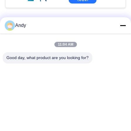
চেইন বালতি এলিভেটর
Andy
গ্রানুল প্যাকিং মেশিনের জন্য সম্পূর্ণরূপে বন্ধ টিপিং জেড বালতি লিফট কনভেয়র
11:04 AM
304 স্টেইনলেস স্টীল Z বালতি লিফট কনভেয়র ক্যান্ডি প্যাকেজিং লিফটিং মেশিন
Good day, what product are you looking for?
কাস্টমাইজযোগ্য NE 2.5-260L চেইন বালতি লিফট ভার্টিক্যাল পরিবহন শস্য খনির জন্য
সব
স্পন্দনশীল স্ক্রিনিং মেশিন
গিটারি স্ক্রিনিং মেশিন
টাম্বল স্ক্রিনিং মেশিন
বাল্ক ব্যাগ আনলোডার