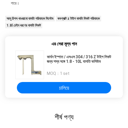
পারে।
আলু চিপস খাওয়ানো বালতি পরিবাহক সিস্টেম
কমপ্যাক্ট z টাইপ বালতি লিফট পরিবাহক
1.8l চেইন ধরণের বালতি লিফট
এর সেরা মূল্য পান
কার্বন ইস্পাত / এসএস 304 / 316 Z টাইপ লিফট
জন্য শস্য সঙ্গে 1.8 - 10L বালতি ভলিউম
MOQ：
1 set
চালিয়ে
শীর্ষ পণ্য