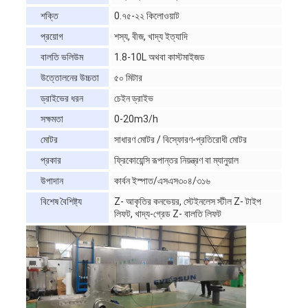
শক্তি
0.৭৫-২২ কিলোওয়াট
প্রয়োগ
শস্য, বীজ, খাদ্য ইত্যাদি
বালতি ভলিউম
1.8-10L অথবা কাস্টমাইজড
উত্তোলনের উচ্চতা
৫০ মিটার
ড্রাইভের ধরন
চেইন ড্রাইভ
সক্ষমতা
0-20m3/h
মোটর
সাধারণ মোটর / বিস্ফোরণ-প্রতিরোধী মোটর
প্রকার
ফ্রিকোয়েন্সি রূপান্তর নিয়ন্ত্রণ বা ম্যানুয়াল
উপাদান
কার্বন ইস্পাত/এসএস৩০৪/৩১৬
বিশেষ বৈশিষ্ট্য
Z- আকৃতির কনভেয়র, স্টেইনলেস স্টীল Z- টাইপ
লিফট, খাদ্য-গ্রেড Z- বালতি লিফট