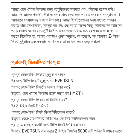
আমরা জেড-টাইপ লিফটের জন্য প্রযুক্তিগত সহায়তা এবং পরিষেবা প্রদান করি।
আমাদের অভিজ্ঞ প্রকৌশলীরা আপনার সাথে দেখা হতে পারে এমন কোন সমস্যার সাথে
আপনাকে সাহায্য করার জন্য উপলব্ধ। আমরা ইনস্টলেশনের জন্য সহায়তা প্রদান
করতে পারি,রক্ষণাবেক্ষণ, সমস্যা সমাধান, এবং আরো অনেক কিছু. আমাদের দল আমাদের
পণ্যের সাথে আপনার সন্তুষ্টি নিশ্চিত করার জন্য সর্বোচ্চ স্তরের গ্রাহক সেবা প্রদান
করতে নিবেদিত হয়. আমরা এছাড়াও খুচরা যন্ত্রাংশ, আপগ্রেড,এবং আপনার Z- টাইপ
লিফট সুষ্ঠুভাবে এবং দক্ষতার সাথে চলছে তা নিশ্চিত করার জন্য পরামর্শ.
প্রায়শই জিজ্ঞাসিত প্রশ্নঃ
প্রশ্ন: জেড-টাইপ লিফটের ব্র্যান্ড নাম কি?
উঃ জেড-টাইপ লিফটের ব্র্যান্ড নাম EVERSUN।
প্রশ্ন: জেড-টাইপ লিফটের মডেল নম্বর কত?
উত্তরঃ জেড-টাইপ লিফটের মডেল নম্বর হল HYZT।
প্রশ্ন: জেড-টাইপ লিফট কোথায় তৈরি হয়?
উঃ Z-টাইপ লিফট চীনে তৈরি।
প্রশ্ন: জেড-টাইপ লিফট কি সার্টিফিকেশন আছে?
উত্তর: জেড-টাইপ লিফট আইএসও এবং সিই সার্টিফিকেশন আছে।
প্রশ্ন: এক বছরে কতটি জেড-টাইপ লিফট তৈরি করা যায়?
উত্তর: EVERSUN এক বছরে Z-টাইপ লিফটের 5000 সেট পর্যন্ত উৎপাদন করতে