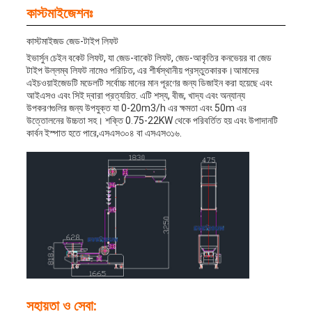
কাস্টমাইজেশনঃ
কাস্টমাইজড জেড-টাইপ লিফট
ইভার্সুন চেইন বকেট লিফট, যা জেড-বাকেট লিফট, জেড-আকৃতির কনভেয়র বা জেড
টাইপ উল্লম্ব লিফট নামেও পরিচিত, এর শীর্ষস্থানীয় প্রস্তুতকারক।আমাদের
এইচওয়াইজেডটি মডেলটি সর্বোচ্চ মানের মান পূরণের জন্য ডিজাইন করা হয়েছে এবং
আইএসও এবং সিই দ্বারা প্রত্যয়িত. এটি শস্য, বীজ, খাদ্য এবং অন্যান্য
উপকরণগুলির জন্য উপযুক্ত যা 0-20m3/h এর ক্ষমতা এবং 50m এর
উত্তোলনের উচ্চতা সহ। শক্তি 0.75-22KW থেকে পরিবর্তিত হয় এবং উপাদানটি
কার্বন ইস্পাত হতে পারে,এসএস৩০৪ বা এসএস৩১৬.
সহায়তা ও সেবা: