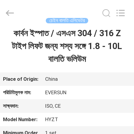
EVERSUN
Machinery
(Henan)
Co.,
চেইন বালতি এলিভেটর
Ltd.
All
কার্বন ইস্পাত / এসএস 304 / 316 Z
বাড়ি
Rights
Reserved.
টাইপ লিফট জন্য শস্য সঙ্গে 1.8 - 10L
পণ্য
বালতি ভলিউম
VR
Place of Origin:
China
প্রদর্শন
পরিচিতিমুলক নাম:
EVERSUN
সাক্ষ্যদান:
ISO, CE
আমাদের
Model Number:
HYZT
সম্পর্কে
Minimum Order
1 set