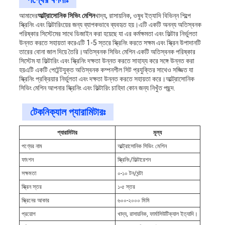
আমাদের
আল্ট্রাসোনিক সিভিং মেশিন
খাদ্য, রাসায়নিক, ওষুধ ইত্যাদি বিভিন্ন শিল্পে
স্ক্রিনিং এবং ফিল্টারিংয়ের জন্য ব্যাপকভাবে ব্যবহৃত হয়।এটি একটি অনন্য অতিস্বনক
পরিষ্কার সিস্টেমের সাথে ডিজাইন করা হয়েছে যা এর কর্মক্ষমতা এবং ফিল্টার নির্ভুলতা
উন্নত করতে সহায়তা করেএটি 1-5 স্তরে স্ক্রিনিং করতে সক্ষম এবং স্ক্রিন উপাদানটি
তারের বোনা জাল দিয়ে তৈরি।অতিস্বনক সিভিং মেশিন একটি অতিস্বনক পরিষ্কার
সিস্টেম যা ফিল্টারিং এবং স্ক্রিনিং দক্ষতা উন্নত করতে সাহায্য করে সঙ্গে উন্নত করা
হয়এটি একটি পেটেন্টযুক্ত অতিস্বনক কম্পনশীল সিট প্রযুক্তির সাথেও সজ্জিত যা
স্ক্রিনিং প্রক্রিয়ার নির্ভুলতা এবং দক্ষতা উন্নত করতে সহায়তা করে।আল্ট্রাসোনিক
সিভিং মেশিন আপনার স্ক্রিনিং এবং ফিল্টারিং চাহিদা কোন জন্য নিখুঁত পছন্দ.
টেকনিক্যাল প্যারামিটারঃ
প্যারামিটার
মূল্য
পণ্যের নাম
আল্ট্রাসোনিক সিভিং মেশিন
ফাংশন
স্ক্রিনিং/ফিল্টারেশন
সক্ষমতা
০-১০ টন/ঘন্টা
স্ক্রিন স্তর
১-৫ স্তর
স্ক্রিনের আকার
৬০০-২০০০ মিমি
প্রয়োগ
খাদ্য, রাসায়নিক, ফার্মাসিউটিক্যাল ইত্যাদি।