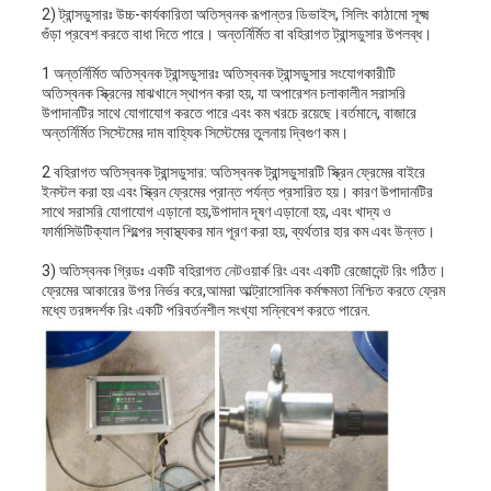
2) ট্রান্সডুসারঃ উচ্চ-কার্যকারিতা অতিস্বনক রূপান্তর ডিভাইস, সিলিং কাঠামো সূক্ষ্ম
গুঁড়া প্রবেশ করতে বাধা দিতে পারে। অন্তর্নির্মিত বা বহিরাগত ট্রান্সডুসার উপলব্ধ।
1 অন্তর্নির্মিত অতিস্বনক ট্রান্সডুসারঃ অতিস্বনক ট্রান্সডুসার সংযোগকারীটি
অতিস্বনক স্ক্রিনের মাঝখানে স্থাপন করা হয়, যা অপারেশন চলাকালীন সরাসরি
উপাদানটির সাথে যোগাযোগ করতে পারে এবং কম খরচে রয়েছে।বর্তমানে, বাজারে
অন্তর্নির্মিত সিস্টেমের দাম বাহ্যিক সিস্টেমের তুলনায় দ্বিগুণ কম।
2 বহিরাগত অতিস্বনক ট্রান্সডুসার: অতিস্বনক ট্রান্সডুসারটি স্ক্রিন ফ্রেমের বাইরে
ইনস্টল করা হয় এবং স্ক্রিন ফ্রেমের প্রান্ত পর্যন্ত প্রসারিত হয়। কারণ উপাদানটির
সাথে সরাসরি যোগাযোগ এড়ানো হয়,উপাদান দূষণ এড়ানো হয়, এবং খাদ্য ও
ফার্মাসিউটিক্যাল শিল্পের স্বাস্থ্যকর মান পূরণ করা হয়, ব্যর্থতার হার কম এবং উন্নত।
3) অতিস্বনক গ্রিডঃ একটি বহিরাগত নেটওয়ার্ক রিং এবং একটি রেজোনেন্ট রিং গঠিত।
ফ্রেমের আকারের উপর নির্ভর করে,আমরা আল্ট্রাসোনিক কর্মক্ষমতা নিশ্চিত করতে ফ্রেম
মধ্যে তরঙ্গদর্শক রিং একটি পরিবর্তনশীল সংখ্যা সন্নিবেশ করতে পারেন.