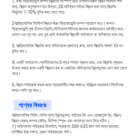
1, উচ্চ-ফ্রিকোয়েন্সি কম্পন স্ক্রিনের সংস্পর্শে ছোট উপাদান দ্রুত স্ক্রিন মাধ্যমে পাস
করে, স্ক্রিন অনুপ্রবেশ হার উন্নত, 20 মাইক্রন পর্যন্ত স্ক্রিন করা যাবে,স্ক্রিনিং
নির্ভুলতা 1-70% বৃদ্ধি করা যেতে পারে.
2আল্ট্রাসোনিক সিস্টেম স্ক্রিনে উচ্চ-ফ্রিকোয়েন্সি কম্পন প্রয়োগ করে। কম্পন
ফ্রিকোয়েন্সি পৃষ্ঠ টেনশন বিরতি,স্টেইনলেস স্টিলের জালকে কার্যকরভাবে ঘর্ষণহীন করে
তোলে এবং খুব বড় এবং খুব ছোট কণাগুলির স্ক্রিনটি আটকাতে বা আটকাতে বাধা দেয়.
3, আল্ট্রাসোনিক স্ক্রিনিং করে পাউডারকে দ্রুততর করে, যাতে স্ক্রিনিং ক্ষমতা 10 গুণ
বৃদ্ধি পায়।
4, একটি অপারেশন শ্রেণীবিভাগের 5 স্তর পর্যন্ত প্রদান করে, এবং স্ক্রিনিং প্রভাব
উন্নত করার জন্য একটি স্ক্রিনে এক বা একাধিক অতিস্বনক ট্রান্সডুসার যোগ করা যেতে
পারে।
5, স্ক্রিন পরিষ্কার করার জন্য প্রয়োজনীয় সময় কমাতে, যান্ত্রিক অন্ধকরণ সিস্টেমের
কারণে ক্ষতি দূর করে।
পণ্যের বিবরণঃ
আল্ট্রাসোনিক সিভিং মেশিন মূলত ট্রান্সডুসার, বাইরের রিং এবং রেজোনেন্স রিং, স্ক্রিন,
স্ক্রিন ফ্রেম, কম্পন মোটর, ডিম্পিং স্প্রিং এবং অন্যান্য অংশ নিয়ে গঠিত।
1) অতিস্বনক পরিষ্কার ডিভাইস, সাধারণত 200-635 জাল পর্দা জন্য ব্যবহৃত,
বৈশিষ্ট্যঃ উচ্চ দক্ষতা, দ্রুত পরিষ্কারের গতি।