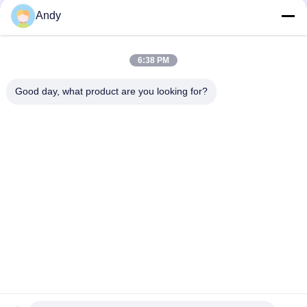
উন্নত করতে স্থিতিশীল আলট্রাসনিক কম্পন সরবরাহ করে
Andy
শিল্প অ্যাপ্লিকেশনগুলিতে সুনির্দিষ্ট কণা পৃথকীকরণ এবং উপাদান স্ক্রিনিং সমাধানের জন্য
আলট্রাসনিক কম্পন স্ক্রিন
6:38 PM
মাল্টি-লেয়ার আল্ট্রাসোনিক কম্পন স্ক্রিন সহ স্টেইনলেস স্টীল পাউডার কণা জন্য সূক্ষ্ম স্ক্রিনিং
Good day, what product are you looking for?
মেশিন
সব
স্পন্দনশীল স্ক্রিনিং মেশিন
গিটারি স্ক্রিনিং মেশিন
টাম্বল স্ক্রিনিং মেশিন
বাল্ক ব্যাগ আনলোডার
ভ্যাকুয়াম কনভেয়র সিস্টেম
রিবন ব্লেন্ডার মেশিন