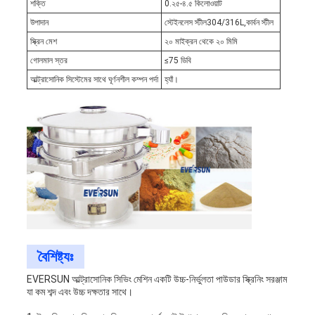
শক্তি
0.২৫-৪.৫ কিলোওয়াট
উপাদান
স্টেইনলেস স্টীল304/316L,কার্বন স্টীল
স্ক্রিন মেশ
২০ মাইক্রন থেকে ২০ মিমি
গোলমাল স্তর
≤75 ডিবি
আল্ট্রাসোনিক সিস্টেমের সাথে ঘূর্ণনশীল কম্পন পর্দা
হ্যাঁ।
বৈশিষ্ট্যঃ
EVERSUN আল্ট্রাসোনিক সিভিং মেশিন একটি উচ্চ-নির্ভুলতা পাউডার স্ক্রিনিং সরঞ্জাম
যা কম শব্দ এবং উচ্চ দক্ষতার সাথে।