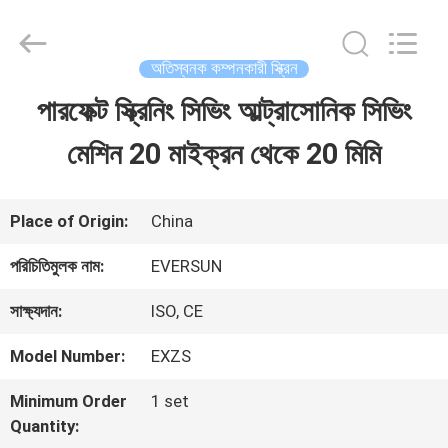
EVERSUN
Machinery
(Henan)
Co.,
অতিস্বনক কম্পনকারী স্ক্রিন
Ltd.
All
পারফেক্ট স্ক্রিনিং সিভিং আল্ট্রাসোনিক সিভিং
বাড়ি
Rights
Reserved.
মেশিন 20 মাইক্রন থেকে 20 মিমি
পণ্য
Place of Origin:
China
VR
পরিচিতিমুলক নাম:
EVERSUN
প্রদর্শন
সাক্ষ্যদান:
ISO, CE
Model Number:
EXZS
আমাদের
Minimum Order
1 set
সম্পর্কে
Quantity: