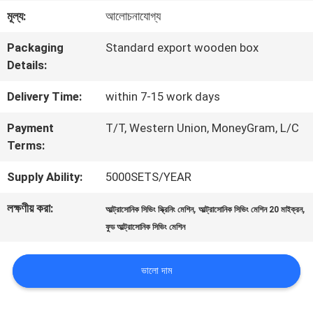
মূল্য:
আলোচনাযোগ্য
কারখানা
Packaging
Standard export wooden box
ভ্রমণ
Details:
Delivery Time:
within 7-15 work days
মান
Payment
T/T, Western Union, MoneyGram, L/C
নিয়ন্ত্রণ
Terms:
Supply Ability:
5000SETS/YEAR
যোগাযোগ
লক্ষণীয় করা:
,
,
আল্ট্রাসোনিক সিভিং স্ক্রিনিং মেশিন
আল্ট্রাসোনিক সিভিং মেশিন 20 মাইক্রন
করুন
ফুড আল্ট্রাসোনিক সিভিং মেশিন
উদ্ধৃতির
ভালো দাম
জন্য